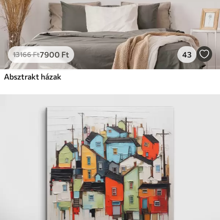
7900
Ft
43
13166
Ft
Absztrakt házak