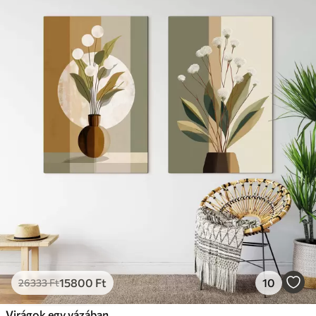
15800
Ft
10
26333
Ft
Virágok egy vázában