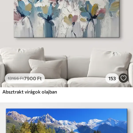
7900
Ft
153
13166
Ft
Absztrakt virágok olajban