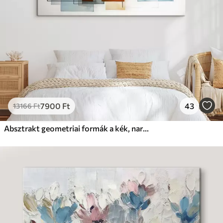
7900
Ft
43
13166
Ft
Absztrakt geometriai formák a kék, narancs és barna árnyalataiban, modern minimalista kompozíciót alkotva