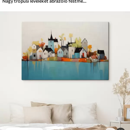
Nagy trópusi leveleket ábrázoló festmény