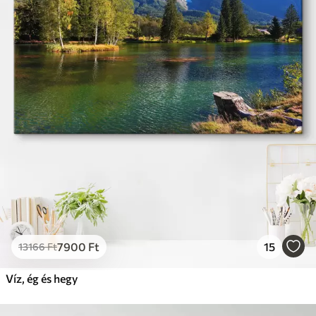
7900
Ft
15
13166
Ft
Víz, ég és hegy