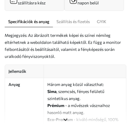
szállításra kész
napon belül
Specifikációk és anyag
Szállítás és fizetés
GYIK
Megjegyzés: Az ábrázolt termékek képei és színei némileg
eltérhetnek a weboldalon található képektől. Ez függ a monitor
felbontásától és beállításaitól, valamint a fényképezés során
uralkodó fényviszonyoktól.
Jellemzők
Anyag
Három anyag közül választhat:
Sima
, szemcsés, fényes felületű
szintetikus anyag.
Prémium
- a művészek vásznaihoz
hasonló matt anyag.
Eco-Premium
- kiváló minőségű, 100%
pamutból készült vászon.