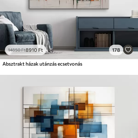
8910
Ft
178
14850
Ft
Absztrakt házak utánzás ecsetvonás