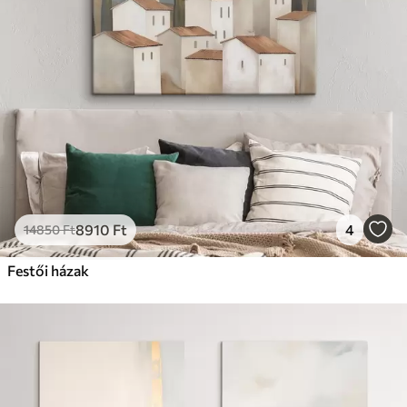
Prémium
Tól
22280
Ft
✓
Élénk, gazdag színek
✓
Fakulásálló
✓
Biztonságos, szagtalan tinta
✓
Vászonhatású felület
✗
Környezetbarát anyag
Eco-Prémium
Tól
27980
Ft
8910
Ft
4
14850
Ft
✓
Élénk, gazdag színek
✓
Festői házak
Fakulásálló
✓
Biztonságos, szagtalan tinta
✓
Vászonhatású felület
✓
Környezetbarát anyag