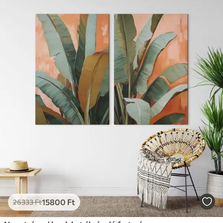
15800
Ft
26333
Ft