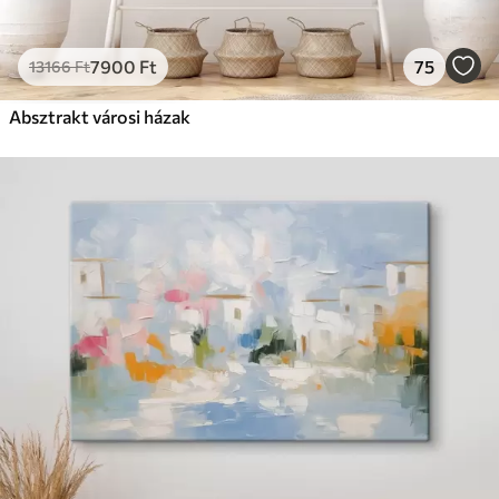
7900
Ft
75
13166
Ft
Absztrakt városi házak