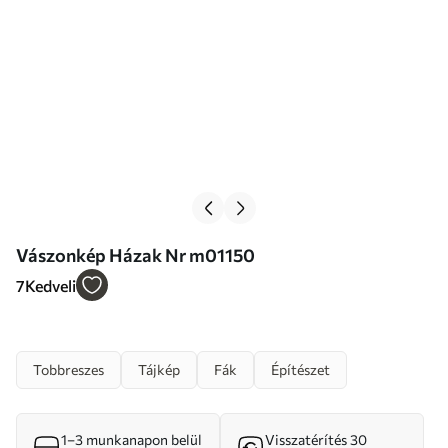
Vászonkép Házak Nr m01150
7
Kedveli
Tobbreszes
Tájkép
Fák
Építészet
1–3 munkanapon belül
Visszatérítés 30