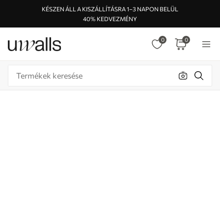
KÉSZEN ÁLL A KISZÁLLÍTÁSRA 1–3 NAPON BELÜL
40% KEDVEZMÉNY
0
0