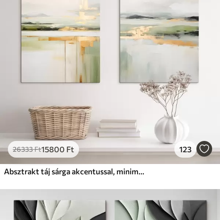
15800
Ft
123
26333
Ft
Absztrakt táj sárga akcentussal, minimalista kompozíció földből, vízből és égből, tompított színekkel