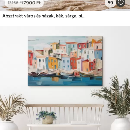
7900
Ft
59
13166
Ft
Absztrakt város és házak, kék, sárga, piros színben