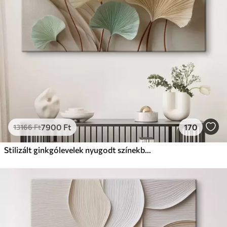
Prémium
Tól
19750
Ft
✓
Élénk, gazdag színek
✓
Fakulásálló
✓
Biztonságos, szagtalan tinta
✓
Vászonhatású felület
✗
Környezetbarát anyag
Eco-Prémium
Tól
24810
Ft
7900
Ft
170
13166
Ft
✓
Élénk, gazdag színek
✓
Fakulásálló
Stilizált ginkgólevelek nyugodt színekben
✓
Biztonságos, szagtalan tinta
✓
Vászonhatású felület
✓
Környezetbarát anyag