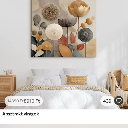
8910
Ft
439
14850
Ft
Absztrakt virágok