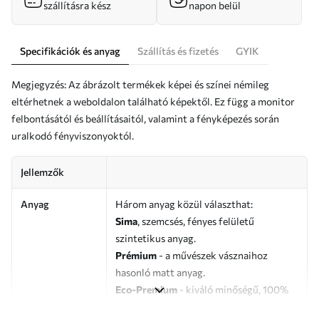
szállításra kész
napon belül
Specifikációk és anyag
Szállítás és fizetés
GYIK
Megjegyzés: Az ábrázolt termékek képei és színei némileg
eltérhetnek a weboldalon található képektől. Ez függ a monitor
felbontásától és beállításaitól, valamint a fényképezés során
uralkodó fényviszonyoktól.
Jellemzők
Anyag
Három anyag közül választhat:
Sima
, szemcsés, fényes felületű
szintetikus anyag.
Prémium
- a művészek vásznaihoz
hasonló matt anyag.
Eco-Premium
- kiváló minőségű, 100%
pamutból készült vászon.