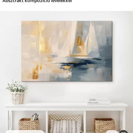
Absztrakt kompozíció levelekkel