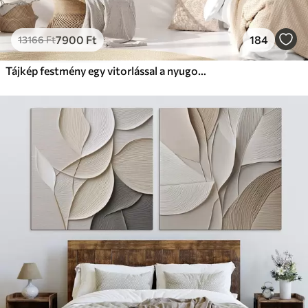
7900
Ft
184
13166
Ft
Tájkép festmény egy vitorlással a nyugodt tengeren, narancssárga és sárga égbolt, távoli hegyek