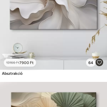
7900
Ft
64
13166
Ft
Absztrakció