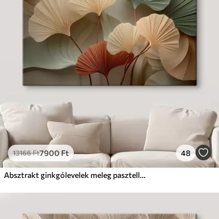
7900
Ft
48
13166
Ft
Absztrakt ginkgólevelek meleg pasztell színekben