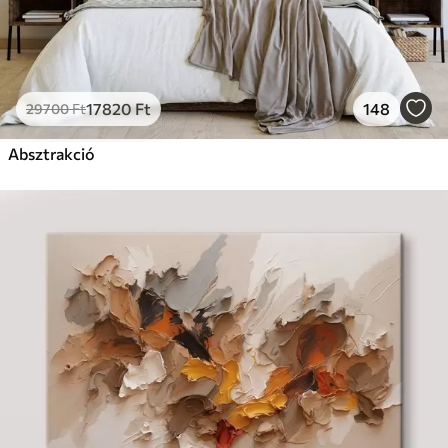
17820
Ft
148
29700
Ft
Absztrakció