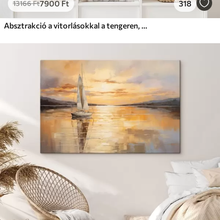
7900
Ft
318
13166
Ft
Absztrakció a vitorlásokkal a tengeren, akril stílusban, naplemente