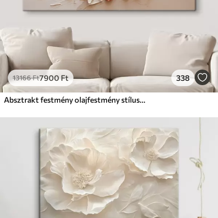
7900
Ft
338
13166
Ft
Absztrakt festmény olajfestmény stílusban