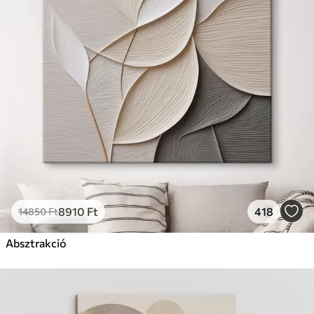
8910
Ft
418
14850
Ft
Absztrakció