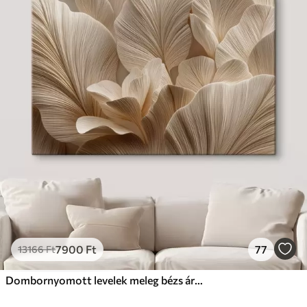
7900
Ft
77
13166
Ft
Dombornyomott levelek meleg bézs árnyalatokban