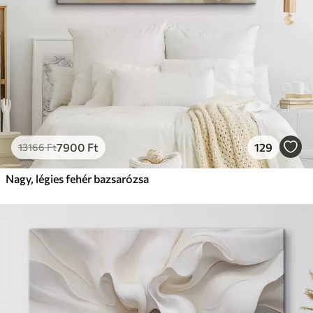
7900
Ft
129
13166
Ft
Nagy, légies fehér bazsarózsa