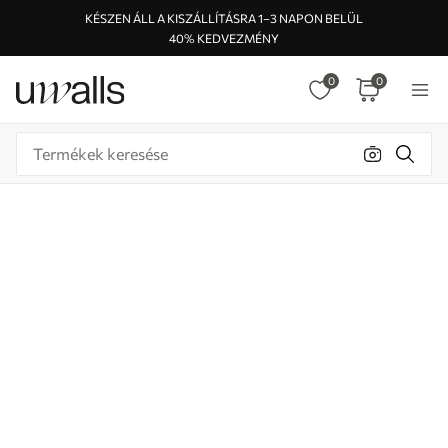
KÉSZEN ÁLL A KISZÁLLÍTÁSRA 1–3 NAPON BELÜL
40% KEDVEZMÉNY
0
0