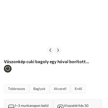
Vászonkép cuki bagoly egy hóval borított
fenyőágon, akvarell stílusban Nr m01168
Tobbreszes
Baglyok
Akvarell
Erdő
1–3 munkanapon belül
Visszatérítés 30