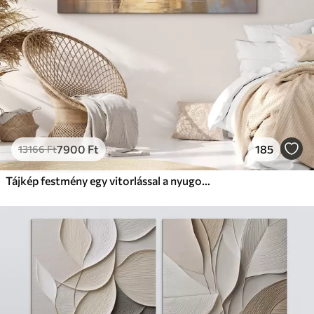
7900
Ft
185
13166
Ft
Tájkép festmény egy vitorlással a nyugodt tengeren, narancssárga és sárga égbolt, távoli hegyek