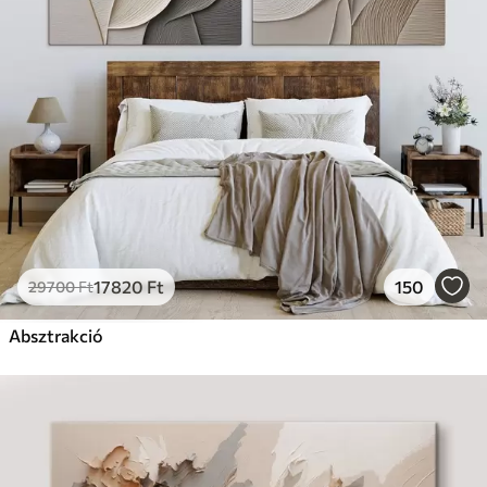
17820
Ft
150
29700
Ft
Absztrakció