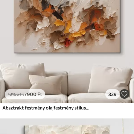
7900
Ft
339
13166
Ft
Absztrakt festmény olajfestmény stílusban