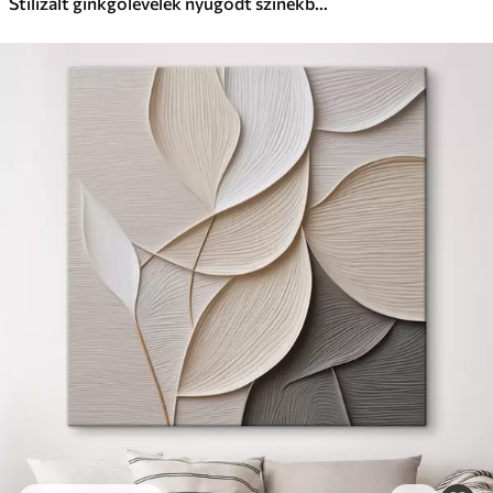
Stilizált ginkgólevelek nyugodt színekben