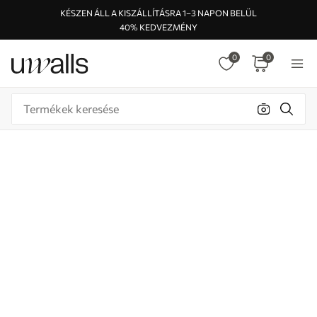
KÉSZEN ÁLL A KISZÁLLÍTÁSRA 1–3 NAPON BELÜL
40% KEDVEZMÉNY
0
0