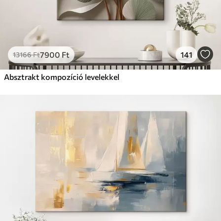
7900
Ft
141
13166
Ft
Absztrakt kompozíció levelekkel