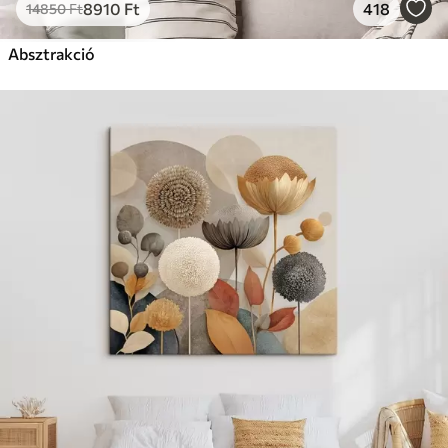
8910
Ft
418
14850
Ft
Absztrakció