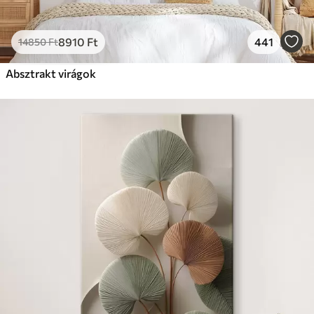
8910
Ft
441
14850
Ft
Absztrakt virágok