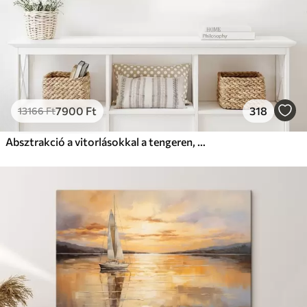
7900
Ft
318
13166
Ft
Absztrakció a vitorlásokkal a tengeren, akril stílusban, naplemente