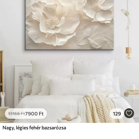
7900
Ft
129
13166
Ft
Nagy, légies fehér bazsarózsa