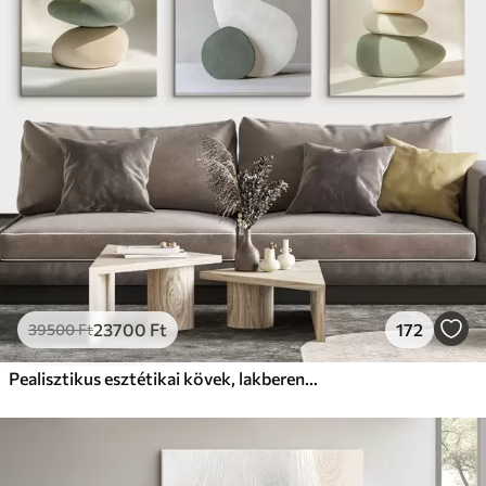
23700
Ft
172
39500
Ft
Pealisztikus esztétikai kövek, lakberendezés, természetes megvilágítás