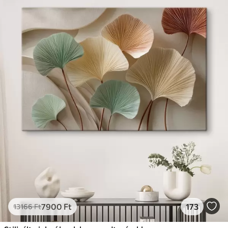
7900
Ft
173
13166
Ft