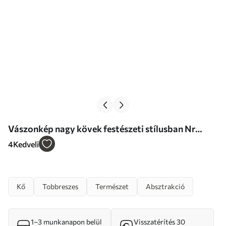
Vászonkép nagy kövek festészeti stílusban Nr
m01181
4
Kedveli
Kő
Tobbreszes
Természet
Absztrakció
1–3 munkanapon belül
Visszatérítés 30