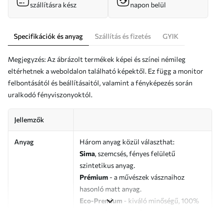
szállításra kész
napon belül
Specifikációk és anyag
Szállítás és fizetés
GYIK
Megjegyzés: Az ábrázolt termékek képei és színei némileg
eltérhetnek a weboldalon található képektől. Ez függ a monitor
felbontásától és beállításaitól, valamint a fényképezés során
uralkodó fényviszonyoktól.
Jellemzők
Anyag
Három anyag közül választhat:
Sima
, szemcsés, fényes felületű
szintetikus anyag.
Prémium
- a művészek vásznaihoz
hasonló matt anyag.
Eco-Premium
- kiváló minőségű, 100%
pamutból készült vászon.