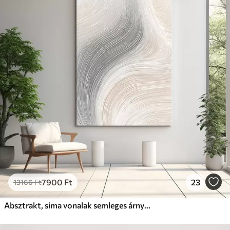
7900
Ft
23
13166
Ft
Absztrakt, sima vonalak semleges árnyalatokban