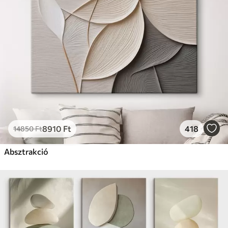
Prémium
Tól
19750
Ft
✓
Élénk, gazdag színek
✓
Fakulásálló
✓
Biztonságos, szagtalan tinta
✓
Vászonhatású felület
✗
Környezetbarát anyag
Eco-Prémium
Tól
24810
Ft
8910
Ft
418
14850
Ft
✓
Élénk, gazdag színek
✓
Absztrakció
Fakulásálló
✓
Biztonságos, szagtalan tinta
✓
Vászonhatású felület
✓
Környezetbarát anyag