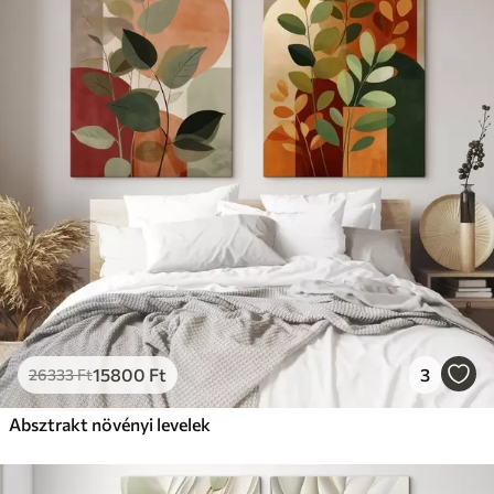
15800
Ft
3
26333
Ft
Absztrakt növényi levelek