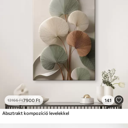
7900
Ft
141
13166
Ft
Absztrakt kompozíció levelekkel