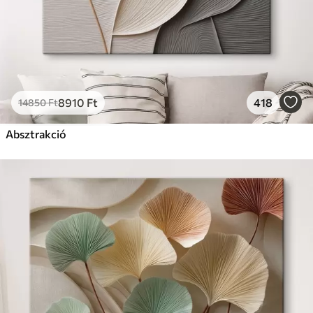
8910
Ft
418
14850
Ft
Absztrakció