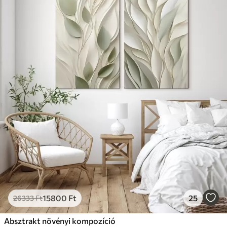
15800
Ft
25
26333
Ft
Absztrakt növényi kompozíció