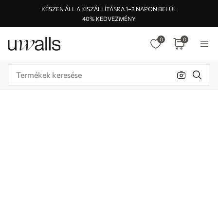
KÉSZEN ÁLL A KISZÁLLÍTÁSRA 1–3 NAPON BELÜL
40% KEDVEZMÉNY
0
0