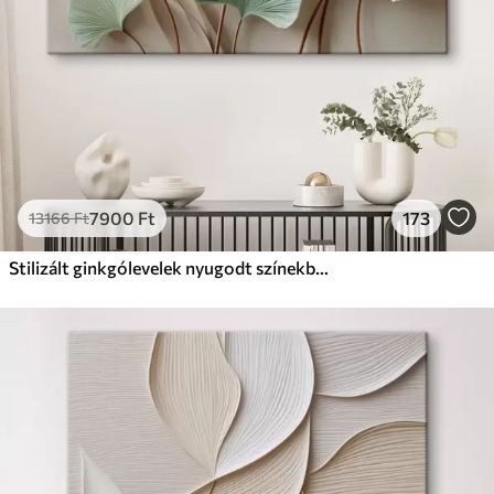
7900
Ft
173
13166
Ft
Stilizált ginkgólevelek nyugodt színekben