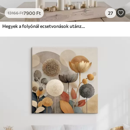
7900
Ft
27
13166
Ft
Hegyek a folyónál ecsetvonások utánzása