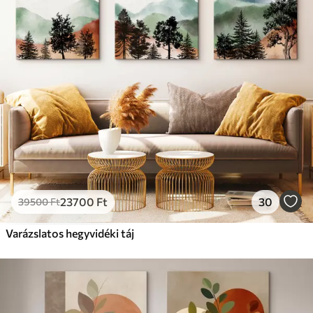
Prémium
Tól
19750
Ft
✓
Élénk, gazdag színek
✓
Fakulásálló
✓
Biztonságos, szagtalan tinta
✓
Vászonhatású felület
✗
Környezetbarát anyag
Eco-Prémium
Tól
24810
Ft
23700
Ft
30
39500
Ft
✓
Élénk, gazdag színek
✓
Varázslatos hegyvidéki táj
Fakulásálló
✓
Biztonságos, szagtalan tinta
✓
Vászonhatású felület
✓
Környezetbarát anyag