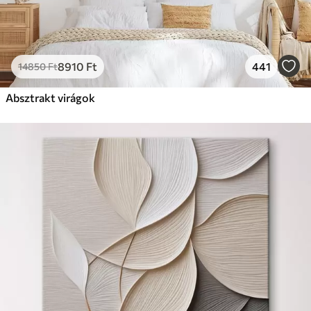
8910
Ft
441
14850
Ft
Absztrakt virágok