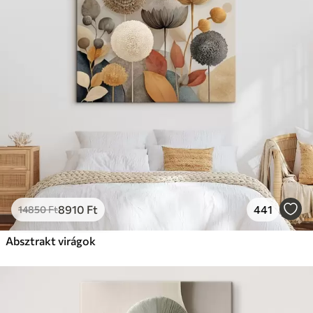
8910
Ft
441
14850
Ft
Absztrakt virágok