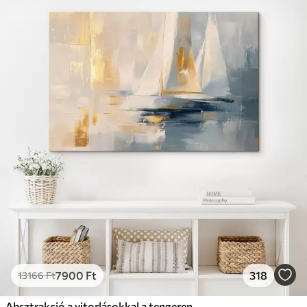
7900
Ft
318
13166
Ft
Absztrakció a vitorlásokkal a tengeren, akril stílusban, naplemente