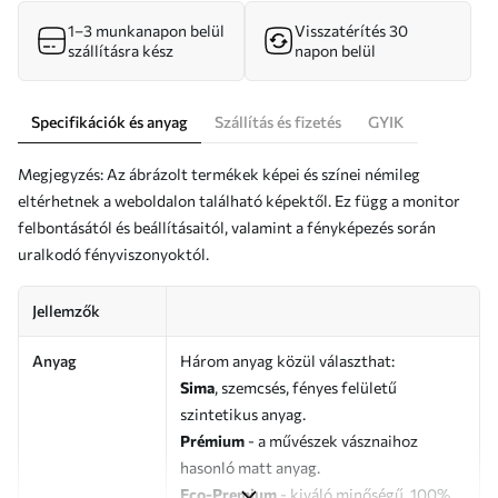
1–3 munkanapon belül
Visszatérítés 30
szállításra kész
napon belül
Specifikációk és anyag
Szállítás és fizetés
GYIK
Megjegyzés: Az ábrázolt termékek képei és színei némileg
eltérhetnek a weboldalon található képektől. Ez függ a monitor
felbontásától és beállításaitól, valamint a fényképezés során
uralkodó fényviszonyoktól.
Jellemzők
Anyag
Három anyag közül választhat:
Sima
, szemcsés, fényes felületű
szintetikus anyag.
Prémium
- a művészek vásznaihoz
hasonló matt anyag.
Eco-Premium
- kiváló minőségű, 100%