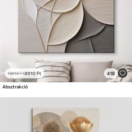
8910
Ft
418
14850
Ft
Absztrakció