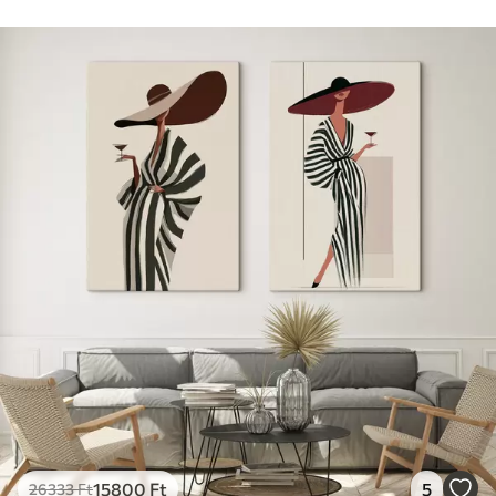
15800
Ft
5
26333
Ft