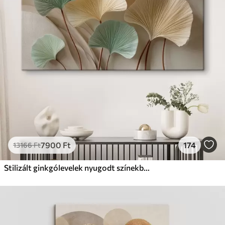
Prémium
Tól
19750
Ft
✓
Élénk, gazdag színek
✓
Fakulásálló
✓
Biztonságos, szagtalan tinta
✓
Vászonhatású felület
✗
Környezetbarát anyag
Eco-Prémium
Tól
24810
Ft
7900
Ft
174
13166
Ft
✓
Élénk, gazdag színek
✓
Fakulásálló
Stilizált ginkgólevelek nyugodt színekben
✓
Biztonságos, szagtalan tinta
✓
Vászonhatású felület
✓
Környezetbarát anyag