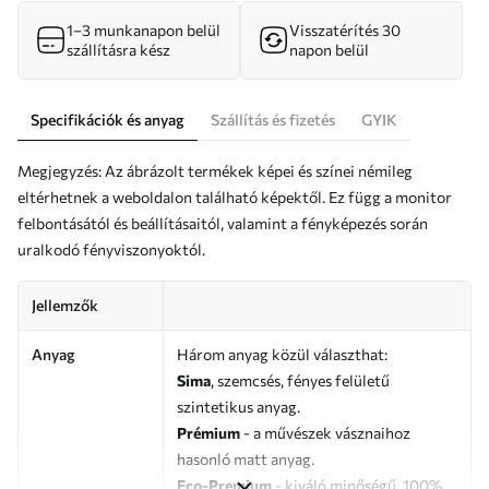
1–3 munkanapon belül
Visszatérítés 30
szállításra kész
napon belül
Specifikációk és anyag
Szállítás és fizetés
GYIK
Megjegyzés: Az ábrázolt termékek képei és színei némileg
eltérhetnek a weboldalon található képektől. Ez függ a monitor
felbontásától és beállításaitól, valamint a fényképezés során
uralkodó fényviszonyoktól.
Jellemzők
Anyag
Három anyag közül választhat:
Sima
, szemcsés, fényes felületű
szintetikus anyag.
Prémium
- a művészek vásznaihoz
hasonló matt anyag.
Eco-Premium
- kiváló minőségű, 100%