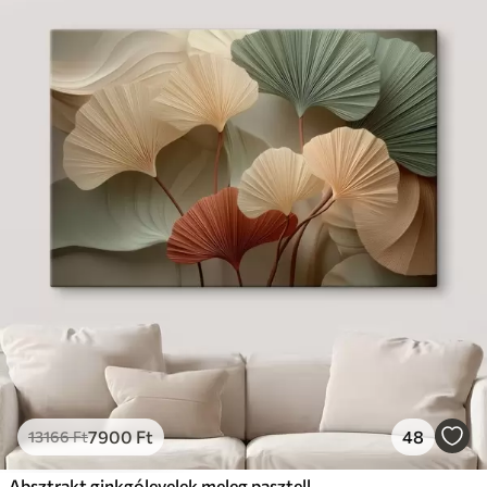
7900
Ft
48
13166
Ft
Absztrakt ginkgólevelek meleg pasztell színekben