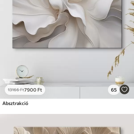
7900
Ft
65
13166
Ft
Absztrakció