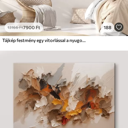
7900
Ft
188
13166
Ft
Tájkép festmény egy vitorlással a nyugodt tengeren, narancssárga és sárga égbolt, távoli hegyek