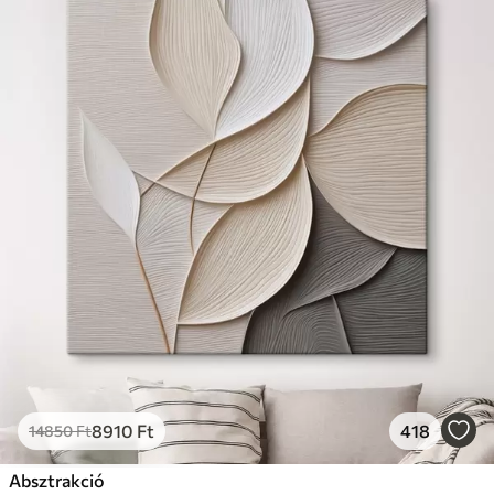
8910
Ft
418
14850
Ft
Absztrakció