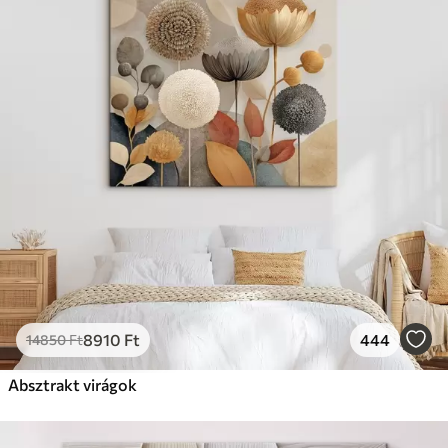
8910
Ft
444
14850
Ft
Absztrakt virágok