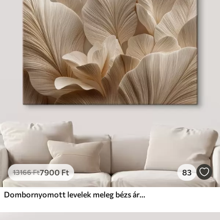
7900
Ft
83
13166
Ft
Dombornyomott levelek meleg bézs árnyalatokban