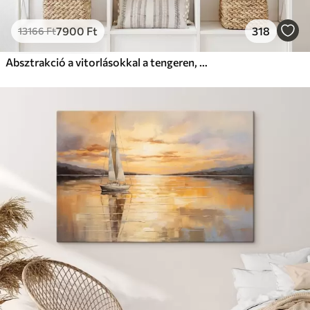
7900
Ft
318
13166
Ft
Absztrakció a vitorlásokkal a tengeren, akril stílusban, naplemente