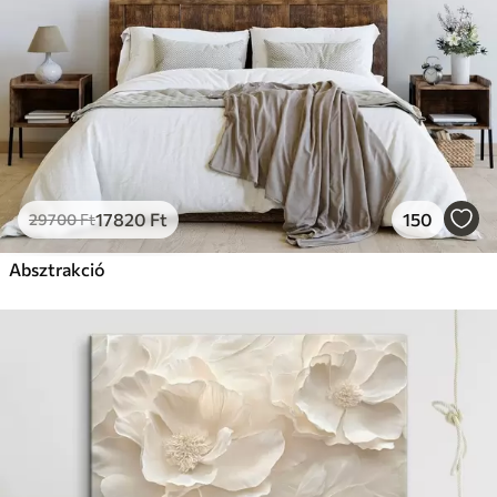
17820
Ft
150
29700
Ft
Absztrakció