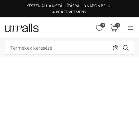
KÉSZEN ÁLL A KISZÁLLÍTÁSRA 1–3 NAPON BELÜL
40% KEDVEZMÉNY
0
0