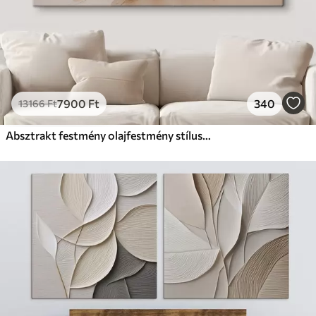
7900
Ft
340
13166
Ft
Absztrakt festmény olajfestmény stílusban