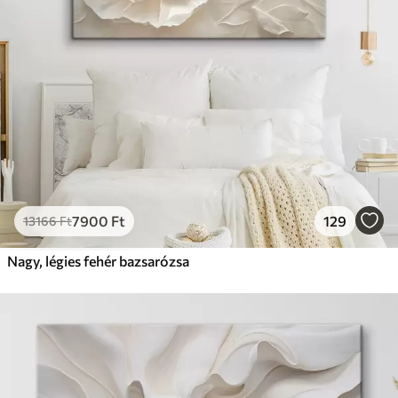
7900
Ft
129
13166
Ft
Nagy, légies fehér bazsarózsa