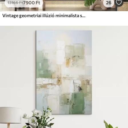
7900
Ft
26
13166
Ft
Vintage geometriai illúzió minimalista stílusban