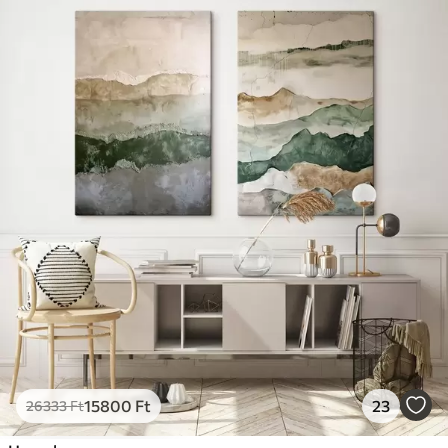
15800
Ft
23
26333
Ft