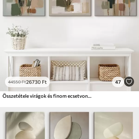
26730
Ft
47
44550
Ft
Összetétele virágok és finom ecsetvonásokkal