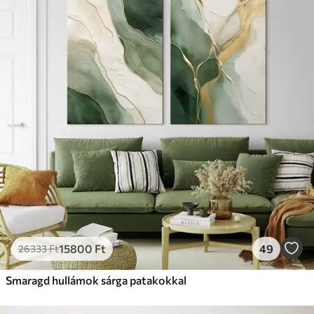
15800
Ft
49
26333
Ft
Smaragd hullámok sárga patakokkal