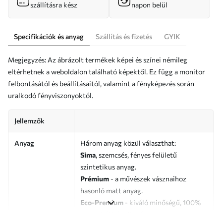
szállításra kész
napon belül
Specifikációk és anyag
Szállítás és fizetés
GYIK
Megjegyzés: Az ábrázolt termékek képei és színei némileg
eltérhetnek a weboldalon található képektől. Ez függ a monitor
felbontásától és beállításaitól, valamint a fényképezés során
uralkodó fényviszonyoktól.
Jellemzők
Anyag
Három anyag közül választhat:
Sima
, szemcsés, fényes felületű
szintetikus anyag.
Prémium
- a művészek vásznaihoz
hasonló matt anyag.
Eco-Premium
- kiváló minőségű, 100%
pamutból készült vászon.