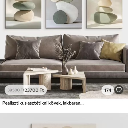
23700
Ft
174
39500
Ft
Pealisztikus esztétikai kövek, lakberendezés, természetes megvilágítás