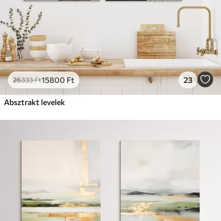
15800
Ft
23
26333
Ft
Absztrakt levelek