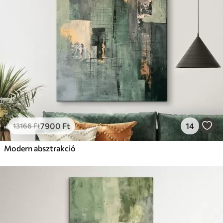
Prémium
Tól
19750
Ft
✓
Élénk, gazdag színek
✓
Fakulásálló
✓
Biztonságos, szagtalan tinta
✓
Vászonhatású felület
✗
Környezetbarát anyag
Eco-Prémium
Tól
24810
Ft
7900
Ft
14
13166
Ft
✓
Élénk, gazdag színek
✓
Modern absztrakció
Fakulásálló
✓
Biztonságos, szagtalan tinta
✓
Vászonhatású felület
✓
Környezetbarát anyag