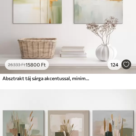
15800
Ft
124
26333
Ft
Absztrakt táj sárga akcentussal, minimalista kompozíció földből, vízből és égből, tompított színekkel