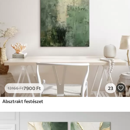
7900
Ft
23
13166
Ft
Absztrakt festészet