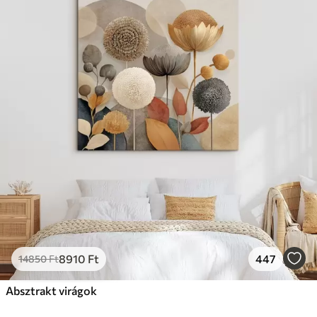
8910
Ft
447
14850
Ft
Absztrakt virágok