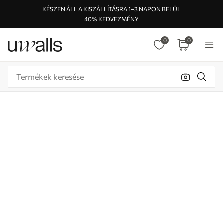
KÉSZEN ÁLL A KISZÁLLÍTÁSRA 1–3 NAPON BELÜL
40% KEDVEZMÉNY
0
0