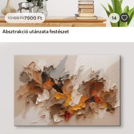
7900
Ft
14
13166
Ft
Absztrakció utánzata festészet