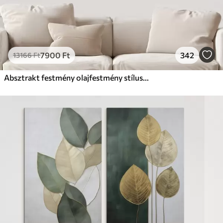
7900
Ft
342
13166
Ft
Absztrakt festmény olajfestmény stílusban