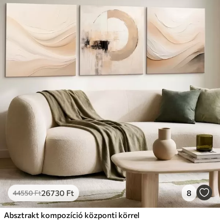
26730
Ft
8
44550
Ft
Absztrakt kompozíció központi körrel