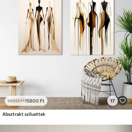
15800
Ft
17
26333
Ft
Absztrakt sziluettek