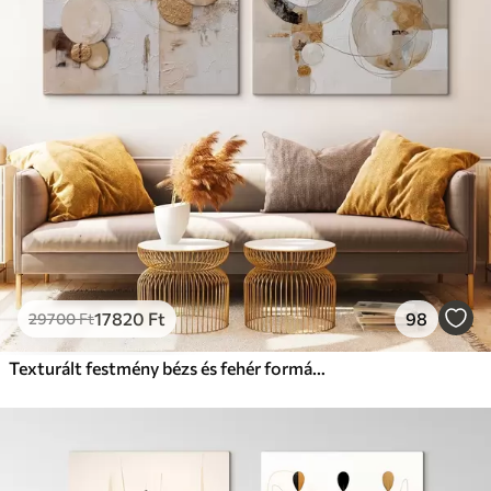
Prémium
Tól
9875
Ft
✓
Élénk, gazdag színek
✓
Fakulásálló
✓
Biztonságos, szagtalan tinta
✓
Vászonhatású felület
✗
Környezetbarát anyag
Eco-Prémium
Tól
12405
Ft
17820
Ft
98
29700
Ft
✓
Élénk, gazdag színek
✓
Fakulásálló
Texturált festmény bézs és fehér formákkal
✓
Biztonságos, szagtalan tinta
✓
Vászonhatású felület
✓
Környezetbarát anyag