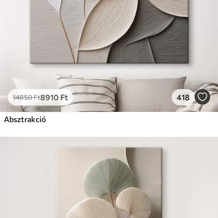
8910
Ft
418
14850
Ft
Absztrakció