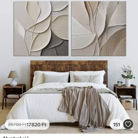
17820
Ft
151
29700
Ft