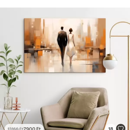
7900
Ft
18
13166
Ft