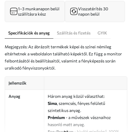
1–3 munkanapon belül
Visszatérítés 30
szállításra kész
napon belül
Specifikációk és anyag
Szállítás és fizetés
GYIK
Megjegyzés: Az ábrázolt termékek képei és színei némileg
eltérhetnek a weboldalon található képektől. Ez függ a monitor
felbontásától és beállításaitól, valamint a fényképezés során
uralkodó fényviszonyoktól.
Jellemzők
Anyag
Három anyag közül választhat:
Sima
, szemcsés, fényes felületű
szintetikus anyag.
Prémium
- a művészek vásznaihoz
hasonló matt anyag.
Eco-Premium
- kiváló minőségű, 100%