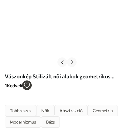
Vászonkép Stilizált női alakok geometrikus
elemekkel, függőleges vonalak és körökből álló
1
Kedveli
absztrakt háttér előtt Nr m01237
Tobbreszes
Nők
Absztrakció
Geometria
Modernizmus
Bézs