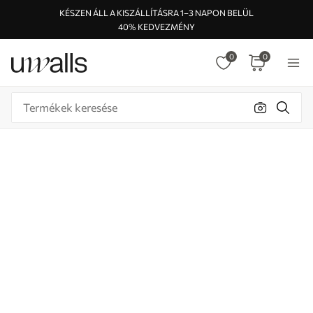
KÉSZEN ÁLL A KISZÁLLÍTÁSRA 1–3 NAPON BELÜL
40% KEDVEZMÉNY
0
0