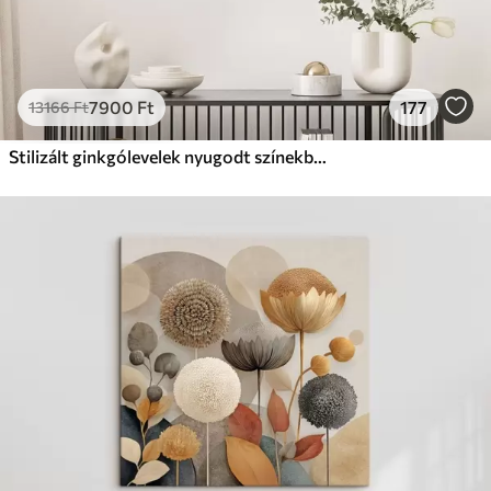
7900
Ft
177
13166
Ft
Stilizált ginkgólevelek nyugodt színekben