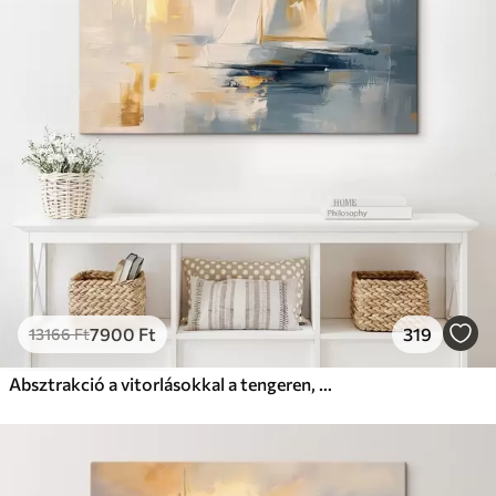
7900
Ft
319
13166
Ft
Absztrakció a vitorlásokkal a tengeren, akril stílusban, naplemente