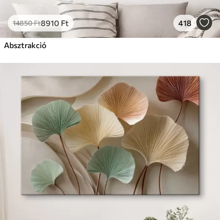
8910
Ft
418
14850
Ft
Absztrakció