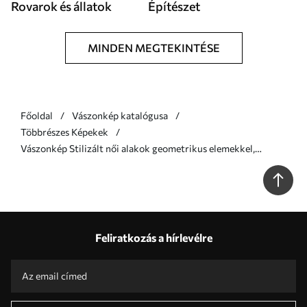
Rovarok és állatok
Építészet
MINDEN MEGTEKINTÉSE
Főoldal
Vászonkép katalógusa
Többrészes Képekek
Vászonkép Stilizált női alakok geometrikus elemekkel,
függőleges vonalak és körökből álló absztrakt háttér előtt Nr
m01237
Feliratkozás a hírlevélre