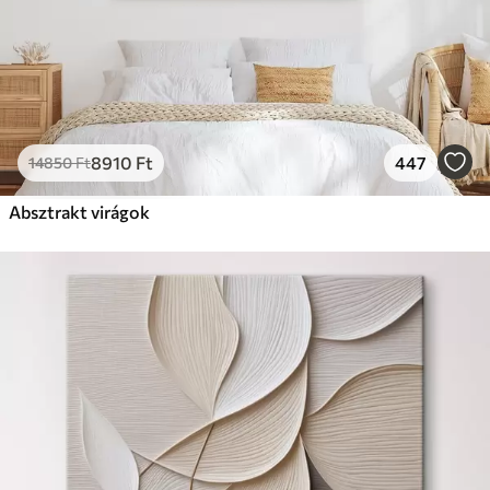
8910
Ft
447
14850
Ft
Absztrakt virágok