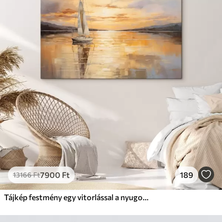
7900
Ft
189
13166
Ft
Tájkép festmény egy vitorlással a nyugodt tengeren, narancssárga és sárga égbolt, távoli hegyek