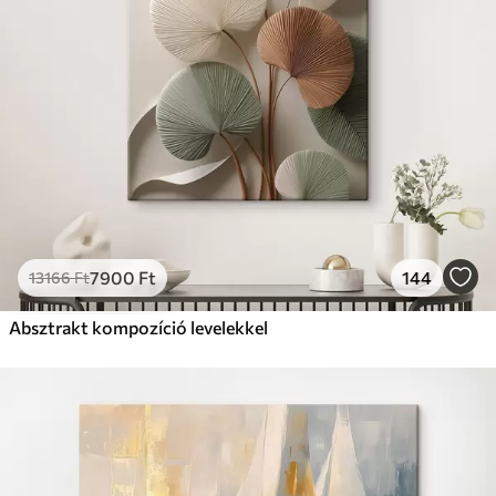
7900
Ft
144
13166
Ft
Absztrakt kompozíció levelekkel