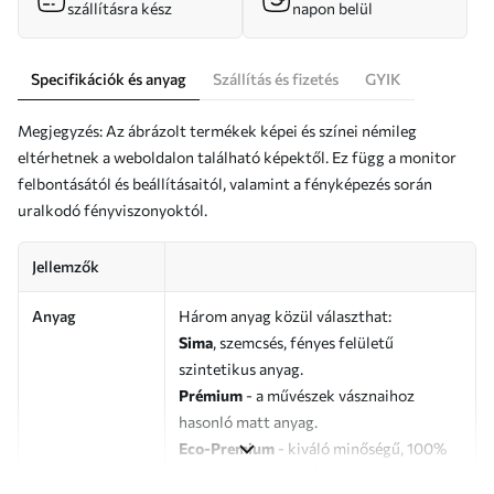
szállításra kész
napon belül
Specifikációk és anyag
Szállítás és fizetés
GYIK
Megjegyzés: Az ábrázolt termékek képei és színei némileg
eltérhetnek a weboldalon található képektől. Ez függ a monitor
felbontásától és beállításaitól, valamint a fényképezés során
uralkodó fényviszonyoktól.
Jellemzők
Anyag
Három anyag közül választhat:
Sima
, szemcsés, fényes felületű
szintetikus anyag.
Prémium
- a művészek vásznaihoz
hasonló matt anyag.
Eco-Premium
- kiváló minőségű, 100%
pamutból készült vászon.