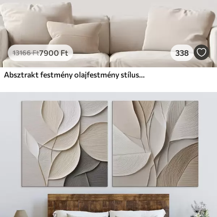
7900
Ft
338
13166
Ft
Absztrakt festmény olajfestmény stílusban