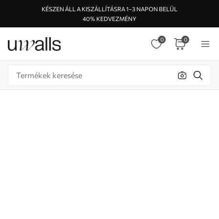
KÉSZEN ÁLL A KISZÁLLÍTÁSRA 1–3 NAPON BELÜL
40% KEDVEZMÉNY
0
0