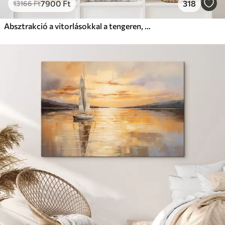
7900
Ft
318
13166
Ft
Absztrakció a vitorlásokkal a tengeren, akril stílusban, naplemente