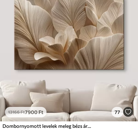
7900
Ft
77
13166
Ft
Dombornyomott levelek meleg bézs árnyalatokban