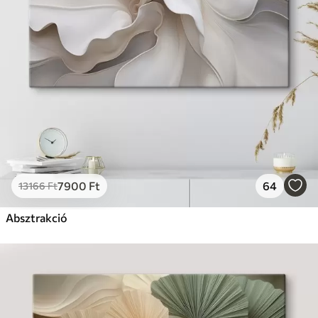
7900
Ft
64
13166
Ft
Absztrakció