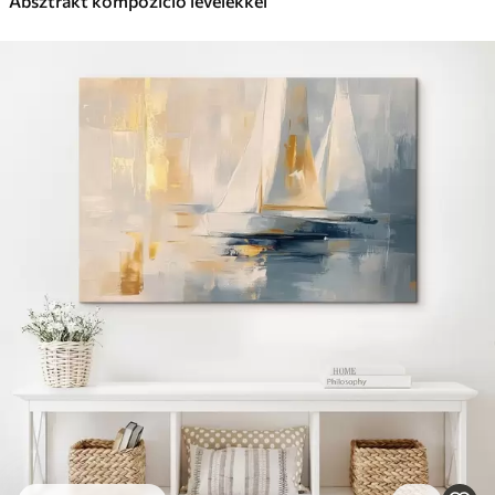
Absztrakt kompozíció levelekkel