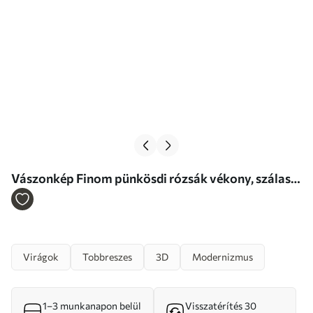
Vászonkép Finom pünkösdi rózsák vékony, szálas
szirmokkal, sötétvörös és sárga levelekkel
körülvéve, absztrakt háttér előtt Nr m01243
Virágok
Tobbreszes
3D
Modernizmus
1–3 munkanapon belül
Visszatérítés 30