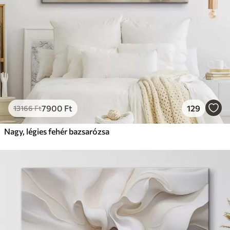
7900
Ft
129
13166
Ft
Nagy, légies fehér bazsarózsa