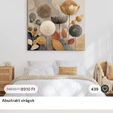
8910
Ft
439
14850
Ft
Absztrakt virágok