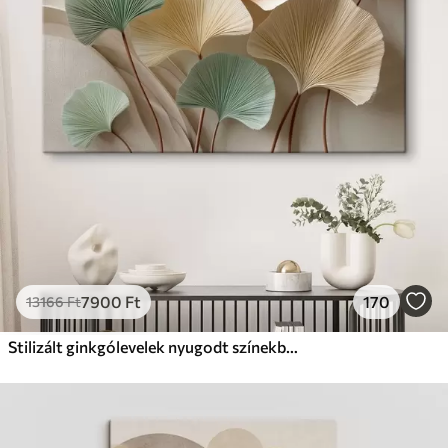
7900
Ft
170
13166
Ft
Stilizált ginkgólevelek nyugodt színekben