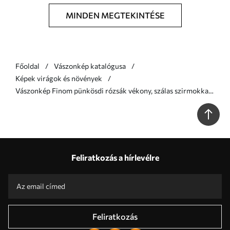
MINDEN MEGTEKINTÉSE
Főoldal
Vászonkép katalógusa
Képek virágok és növények
Vászonkép Finom pünkösdi rózsák vékony, szálas szirmokkal,
sötétvörös és sárga levelekkel körülvéve, absztrakt háttér
előtt Nr m01243
Feliratkozás a hírlevélre
Feliratkozás