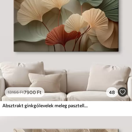
7900
Ft
48
13166
Ft
Absztrakt ginkgólevelek meleg pasztell színekben