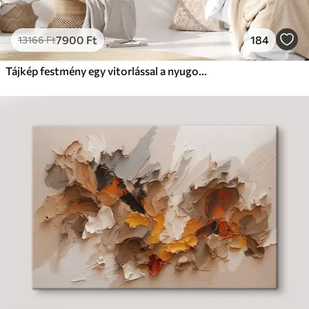
7900
Ft
184
13166
Ft
Tájkép festmény egy vitorlással a nyugodt tengeren, narancssárga és sárga égbolt, távoli hegyek