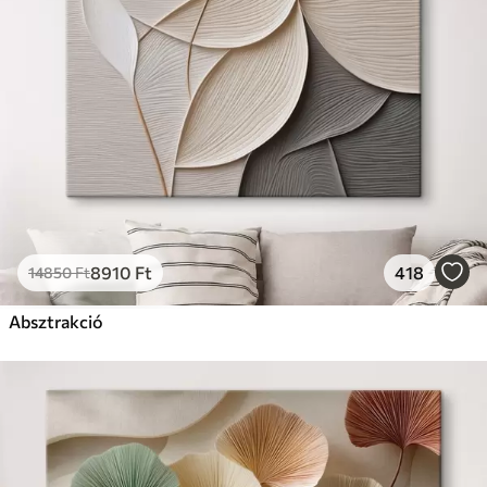
Prémium
Tól
9875
Ft
✓
Élénk, gazdag színek
✓
Fakulásálló
✓
Biztonságos, szagtalan tinta
✓
Vászonhatású felület
✗
Környezetbarát anyag
Eco-Prémium
Tól
12405
Ft
8910
Ft
418
14850
Ft
✓
Élénk, gazdag színek
✓
Absztrakció
Fakulásálló
✓
Biztonságos, szagtalan tinta
✓
Vászonhatású felület
✓
Környezetbarát anyag