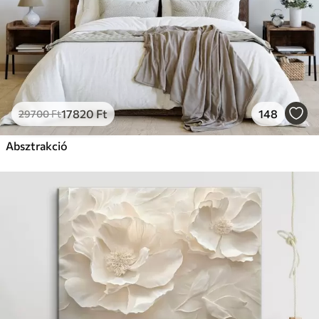
17820
Ft
148
29700
Ft
Absztrakció