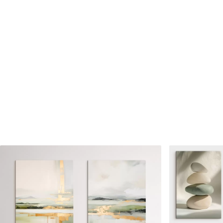
Cikkszám
m01245
Továbbá
Lakkbevonatot adhat hozzá
Elérhető anyagok
Standard
Prémium
Tól
7900
Ft
Tól
9875
Ft
✓
✓
Élénk, gazdag színek
Élénk, gazdag színek
✓
✓
Fakulásálló
Fakulásálló
✓
✓
Biztonságos, szagtalan tinta
Biztonságos, szagtala
✗
✓
Vászonhatású felület
Vászonhatású felület
✗
✗
Környezetbarát anyag
Környezetbarát anya