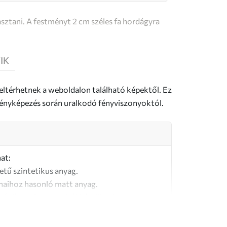
sztani. A festményt 2 cm széles fa hordágyra
IK
 eltérhetnek a weboldalon található képektől. Ez
a fényképezés során uralkodó fényviszonyoktól.
at:
letű szintetikus anyag.
naihoz hasonló matt anyag.
őségű, 100% pamutból készült vászon.