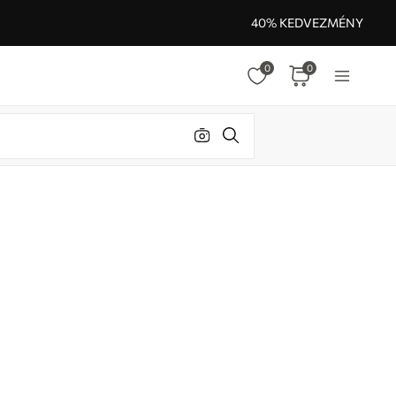
40% KEDVEZMÉNY
0
0