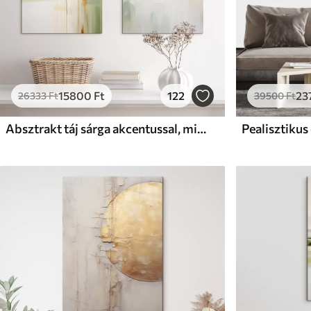
15800
Ft
122
23
26333
Ft
39500
Ft
Absztrakt táj sárga akcentussal, minimalista kompozíció földből, vízből és égből, tompított színekkel