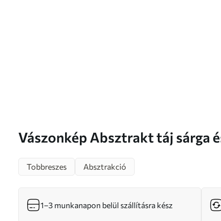
Vászonkép Absztrakt táj sárga és zöld
árnyalatokkal, az eget és a távol
Tobbreszes
Absztrakció
tükröző víz, halvány, ködös égb
1–3 munkanapon belül szállításra kész