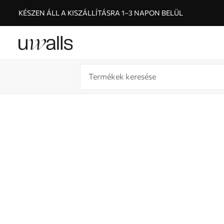
KÉSZEN ÁLL A KISZÁLLÍTÁSRA 1–3 NAPON BELÜL