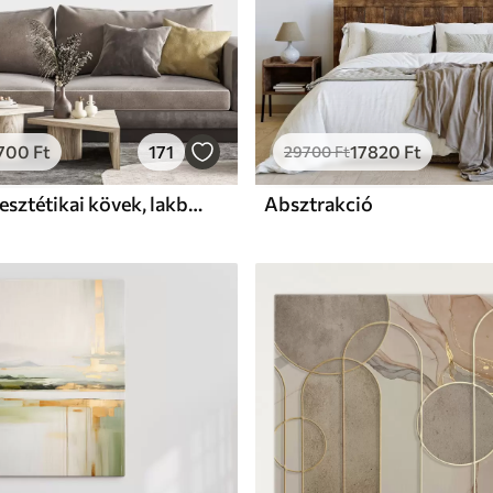
700
Ft
171
17820
Ft
29700
Ft
Pealisztikus esztétikai kövek, lakberendezés, természetes megvilágítás
Absztrakció