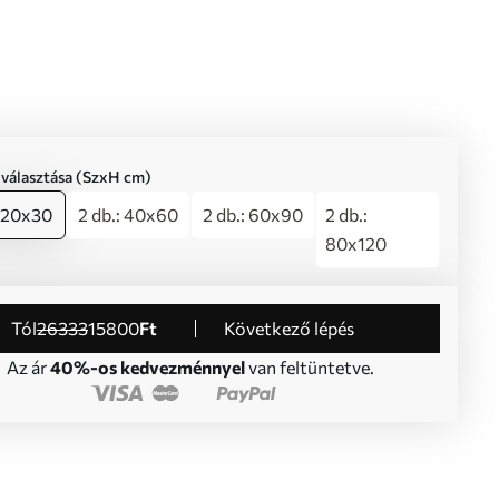
iválasztása (SzxH cm)
: 20x30
2 db.: 40x60
2 db.: 60x90
2 db.:
80x120
Tól
26333
15800
Ft
Következő lépés
Az ár
40%-os kedvezménnyel
van feltüntetve.