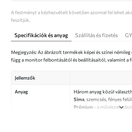
A festményt a kézhezvételt követően azonnal fel lehet aka
feszítjük.
Specifikációk és anyag
Szállítás és fizetés
GY
Megjegyzés: Az ábrázolt termékek képei és színei némileg
függ a monitor felbontásától és beállításaitól, valamint 
Jellemzők
Anyag
Három anyag közül választh
Sima
, szemcsés, fényes felü
Prémium
- a művészek vász
Eco-Premium
- kiváló min
Szerző
UWALLS