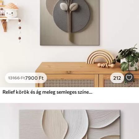
7900
Ft
212
13166
Ft
Relief körök és ág meleg semleges színekben