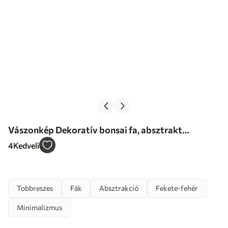
Vászonkép Dekoratív bonsai fa, absztrakt
festmény Nr m30688
4
Kedveli
Tobbreszes
Fák
Absztrakció
Fekete-fehér
Minimalizmus