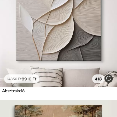
8910
Ft
418
14850
Ft
Absztrakció