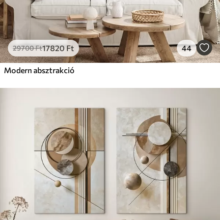
17820
Ft
44
29700
Ft
Modern absztrakció