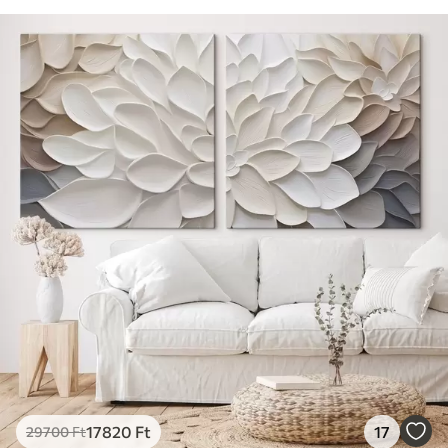
17820
Ft
17
29700
Ft