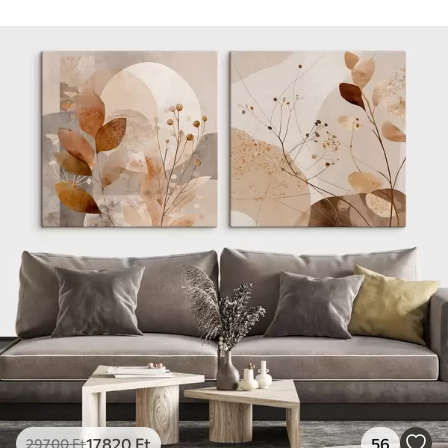
17820
Ft
56
29700
Ft