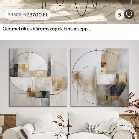
23700
Ft
5
39500
Ft
Geometrikus háromszögek tintacseppekkel, fekete és okker színben