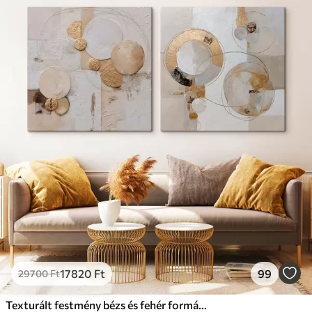
17820
Ft
99
29700
Ft
Texturált festmény bézs és fehér formákkal