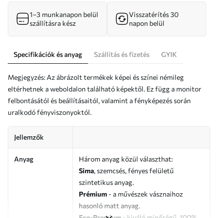
1–3 munkanapon belül
Visszatérítés 30
szállításra kész
napon belül
Specifikációk és anyag
Szállítás és fizetés
GYIK
Megjegyzés: Az ábrázolt termékek képei és színei némileg
eltérhetnek a weboldalon található képektől. Ez függ a monitor
felbontásától és beállításaitól, valamint a fényképezés során
uralkodó fényviszonyoktól.
Jellemzők
Anyag
Három anyag közül választhat:
Sima
, szemcsés, fényes felületű
szintetikus anyag.
Prémium
- a művészek vásznaihoz
hasonló matt anyag.
Eco-Premium
- kiváló minőségű, 100%