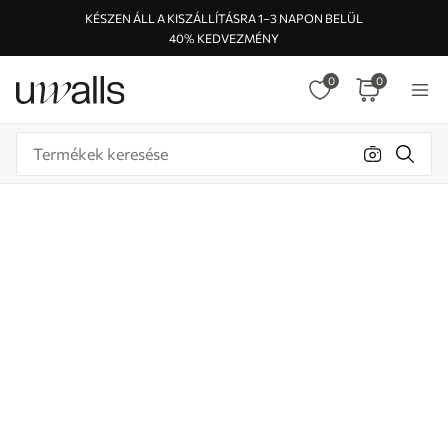
KÉSZEN ÁLL A KISZÁLLÍTÁSRA 1–3 NAPON BELÜL
40% KEDVEZMÉNY
0
0