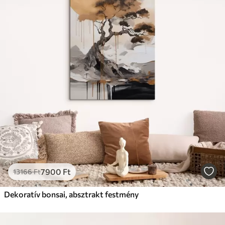
7900
Ft
13166
Ft
Dekoratív bonsai, absztrakt festmény