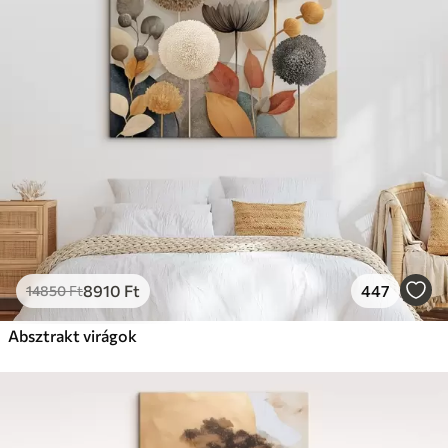
Prémium
Tól
19750
Ft
✓
Élénk, gazdag színek
✓
Fakulásálló
✓
Biztonságos, szagtalan tinta
✓
Vászonhatású felület
✗
Környezetbarát anyag
Eco-Prémium
Tól
24810
Ft
8910
Ft
447
14850
Ft
✓
Élénk, gazdag színek
✓
Absztrakt virágok
Fakulásálló
✓
Biztonságos, szagtalan tinta
✓
Vászonhatású felület
✓
Környezetbarát anyag