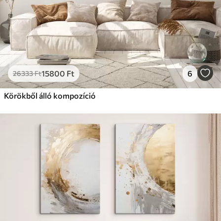
15800
Ft
6
26333
Ft
Körökből álló kompozíció