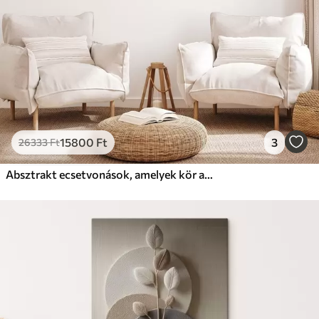
15800
Ft
3
26333
Ft
Absztrakt ecsetvonások, amelyek kör alakot alkotnak, texturált modern művészet