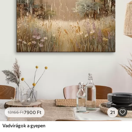
7900
Ft
21
13166
Ft
Vadvirágok a gyepen