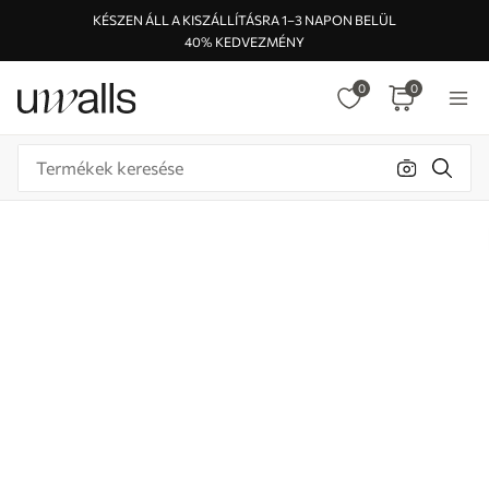
KÉSZEN ÁLL A KISZÁLLÍTÁSRA 1–3 NAPON BELÜL
40% KEDVEZMÉNY
0
0