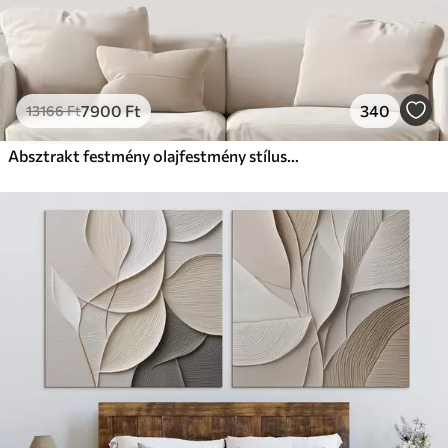
7900
Ft
340
13166
Ft
Absztrakt festmény olajfestmény stílusban