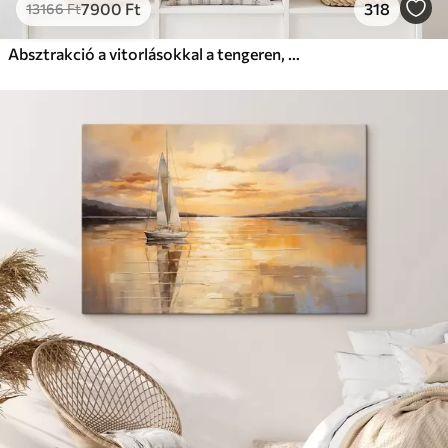
7900
Ft
318
13166
Ft
Absztrakció a vitorlásokkal a tengeren, akril stílusban, naplemente