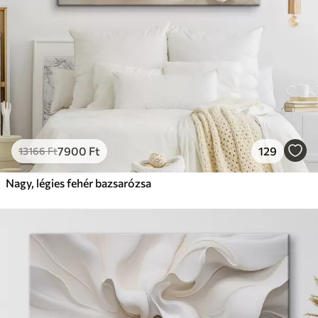
7900
Ft
129
13166
Ft
Nagy, légies fehér bazsarózsa