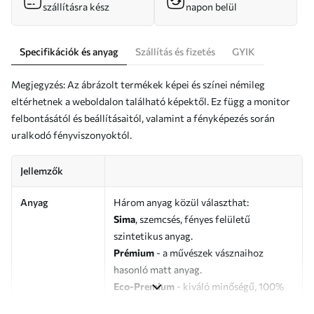
szállításra kész
napon belül
Specifikációk és anyag
Szállítás és fizetés
GYIK
Megjegyzés: Az ábrázolt termékek képei és színei némileg
eltérhetnek a weboldalon található képektől. Ez függ a monitor
felbontásától és beállításaitól, valamint a fényképezés során
uralkodó fényviszonyoktól.
Jellemzők
Anyag
Három anyag közül választhat:
Sima
, szemcsés, fényes felületű
szintetikus anyag.
Prémium
- a művészek vásznaihoz
hasonló matt anyag.
Eco-Premium
- kiváló minőségű, 100%
pamutból készült vászon.