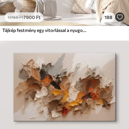
7900
Ft
188
13166
Ft
Tájkép festmény egy vitorlással a nyugodt tengeren, narancssárga és sárga égbolt, távoli hegyek