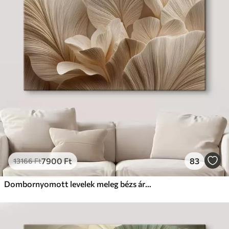
7900
Ft
83
13166
Ft
Dombornyomott levelek meleg bézs árnyalatokban