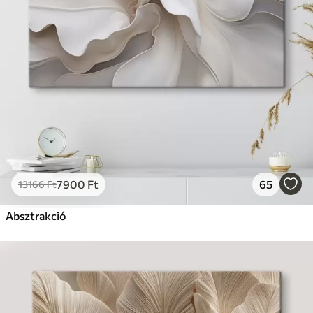
7900
Ft
65
13166
Ft
Absztrakció