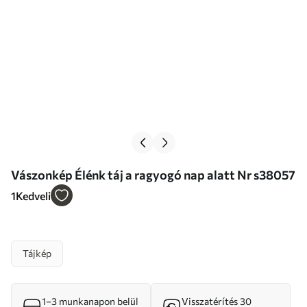
Vászonkép Élénk táj a ragyogó nap alatt Nr s38057
1
Kedveli
Tájkép
1–3 munkanapon belül
Visszatérítés 30