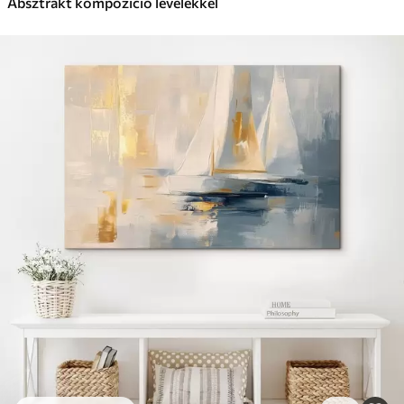
Absztrakt kompozíció levelekkel