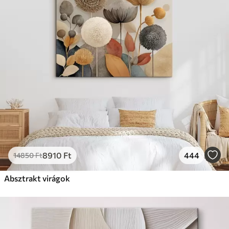
8910
Ft
444
14850
Ft
Absztrakt virágok