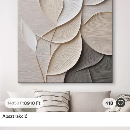
8910
Ft
418
14850
Ft
Absztrakció