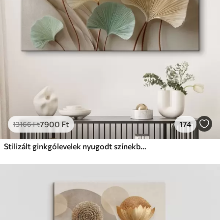
Prémium
Tól
9875
Ft
✓
Élénk, gazdag színek
✓
Fakulásálló
✓
Biztonságos, szagtalan tinta
✓
Vászonhatású felület
✗
Környezetbarát anyag
Eco-Prémium
Tól
12405
Ft
7900
Ft
174
13166
Ft
✓
Élénk, gazdag színek
✓
Fakulásálló
Stilizált ginkgólevelek nyugodt színekben
✓
Biztonságos, szagtalan tinta
✓
Vászonhatású felület
✓
Környezetbarát anyag