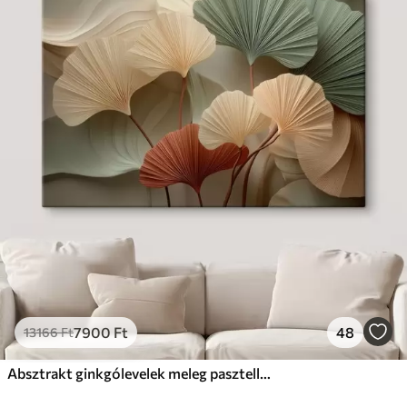
7900
Ft
48
13166
Ft
Absztrakt ginkgólevelek meleg pasztell színekben