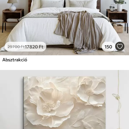
17820
Ft
150
29700
Ft
Absztrakció