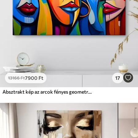
Prémium
Tól
9875
Ft
✓
Élénk, gazdag színek
✓
Fakulásálló
✓
Biztonságos, szagtalan tinta
✓
Vászonhatású felület
✗
Környezetbarát anyag
Eco-Prémium
Tól
12405
Ft
7900
Ft
17
13166
Ft
✓
Élénk, gazdag színek
✓
Fakulásálló
Absztrakt kép az arcok fényes geometriai formákkal
✓
Biztonságos, szagtalan tinta
✓
Vászonhatású felület
✓
Környezetbarát anyag