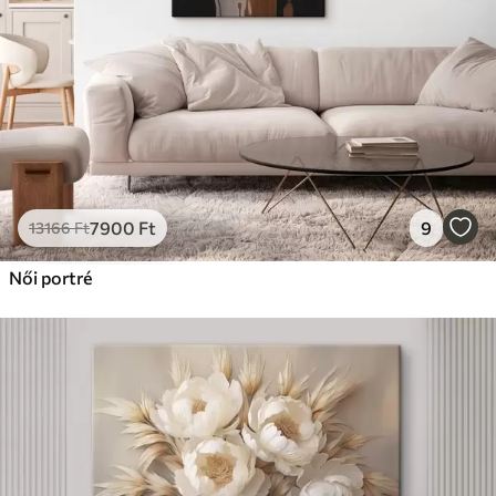
7900
Ft
9
13166
Ft
Női portré