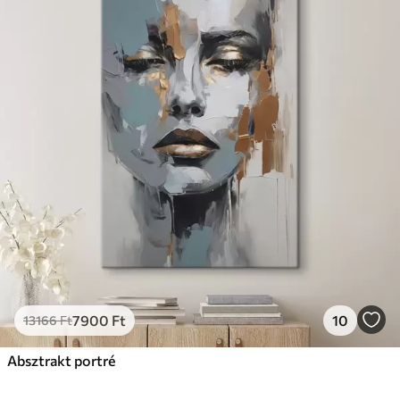
7900
Ft
10
13166
Ft
Absztrakt portré