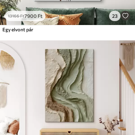
7900
Ft
23
13166
Ft
Egy elvont pár