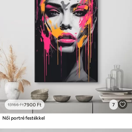
7900
Ft
7
13166
Ft
Női portré festékkel