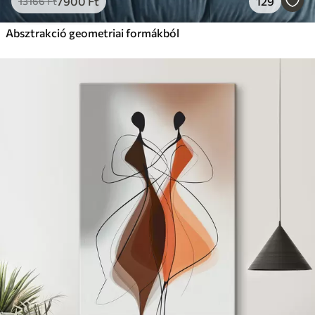
7900
Ft
129
13166
Ft
Absztrakció geometriai formákból