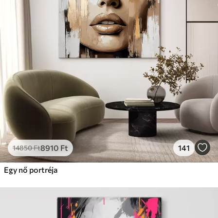
8910
Ft
141
14850
Ft
Egy nő portréja