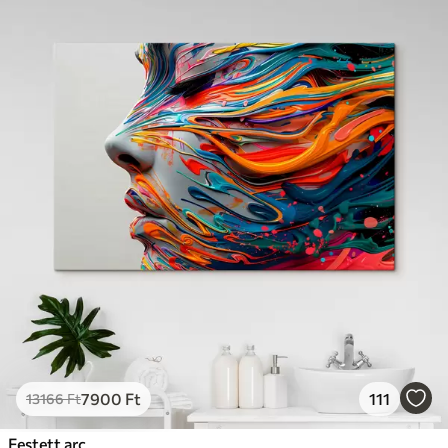
7900
Ft
111
13166
Ft
Festett arc