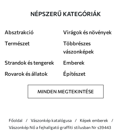
NÉPSZERŰ KATEGÓRIÁK
Absztrakció
Virágok és növények
Természet
Többrészes
vászonképek
Strandok és tengerek
Emberek
Rovarok és állatok
Építészet
MINDEN MEGTEKINTÉSE
Főoldal
Vászonkép katalógusa
Képek emberek
Vászonkép Nő a fejhallgató graffiti stílusban Nr s39443