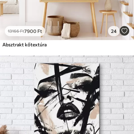
7900
Ft
24
13166
Ft
Absztrakt kőtextúra