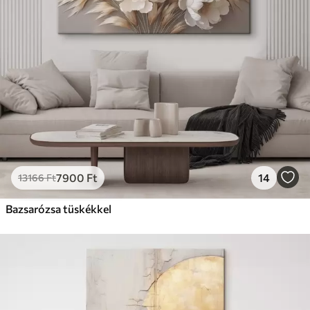
7900
Ft
14
13166
Ft
Bazsarózsa tüskékkel