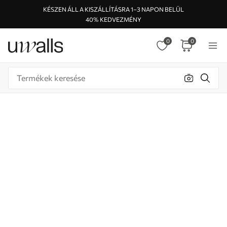
KÉSZEN ÁLL A KISZÁLLÍTÁSRA 1–3 NAPON BELÜL
40% KEDVEZMÉNY
0
0