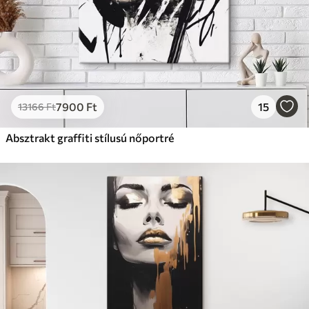
7900
Ft
15
13166
Ft
Absztrakt graffiti stílusú nőportré