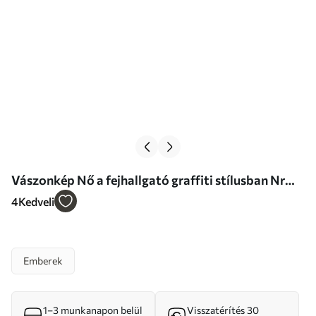
Vászonkép Nő a fejhallgató graffiti stílusban Nr
s39443
4
Kedveli
Emberek
1–3 munkanapon belül
Visszatérítés 30