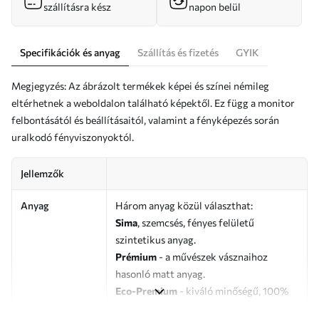
szállításra kész
napon belül
Specifikációk és anyag
Szállítás és fizetés
GYIK
Megjegyzés: Az ábrázolt termékek képei és színei némileg
eltérhetnek a weboldalon található képektől. Ez függ a monitor
felbontásától és beállításaitól, valamint a fényképezés során
uralkodó fényviszonyoktól.
Jellemzők
Anyag
Három anyag közül választhat:
Sima
, szemcsés, fényes felületű
szintetikus anyag.
Prémium
- a művészek vásznaihoz
hasonló matt anyag.
Eco-Premium
- kiváló minőségű, 100%
pamutból készült vászon.