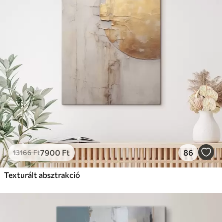
7900
Ft
86
13166
Ft
Texturált absztrakció