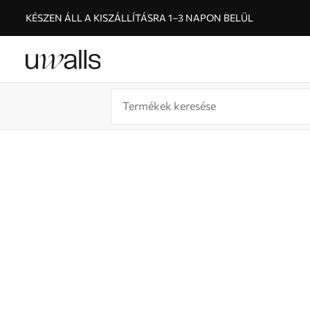
KÉSZEN ÁLL A KISZÁLLÍTÁSRA 1–3 NAPON BELÜL