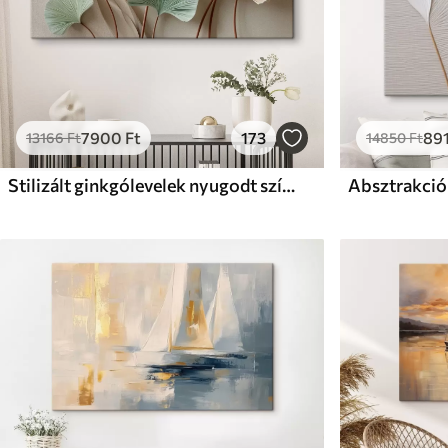
7900
Ft
173
89
13166
Ft
14850
Ft
Stilizált ginkgólevelek nyugodt színekben
Absztrakció