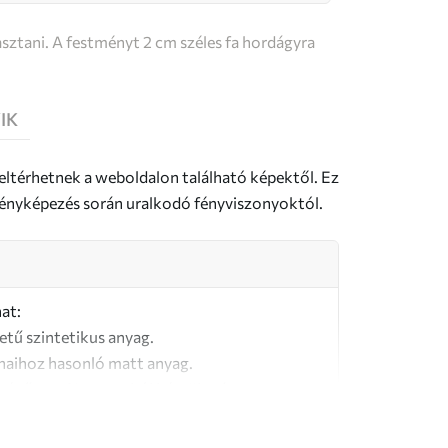
sztani. A festményt 2 cm széles fa hordágyra
IK
 eltérhetnek a weboldalon található képektől. Ez
a fényképezés során uralkodó fényviszonyoktól.
at:
letű szintetikus anyag.
naihoz hasonló matt anyag.
őségű, 100% pamutból készült vászon.