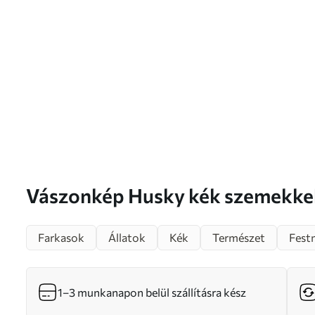
Vászonkép Husky kék szemekkel téli kék háttérrel Nr
s39462
Farkasok
Állatok
Kék
Természet
Fest
1–3 munkanapon belül szállításra kész