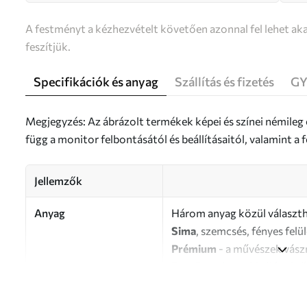
A festményt a kézhezvételt követően azonnal fel lehet aka
feszítjük.
Specifikációk és anyag
Szállítás és fizetés
GY
Megjegyzés: Az ábrázolt termékek képei és színei némileg
függ a monitor felbontásától és beállításaitól, valamint 
Jellemzők
Anyag
Három anyag közül választh
Sima
, szemcsés, fényes felü
Prémium
- a művészek vász
Eco-Premium
- kiváló min
Szerző
UWALLS