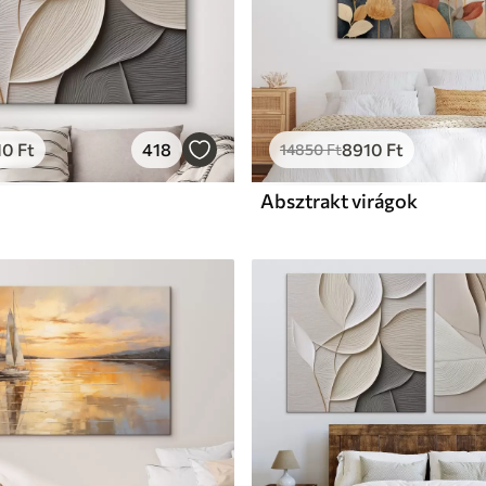
10
Ft
418
8910
Ft
14850
Ft
Absztrakt virágok