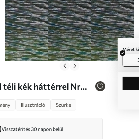
Méret k
mény
Illusztráció
Szürke
Visszatérítés 30 napon belül