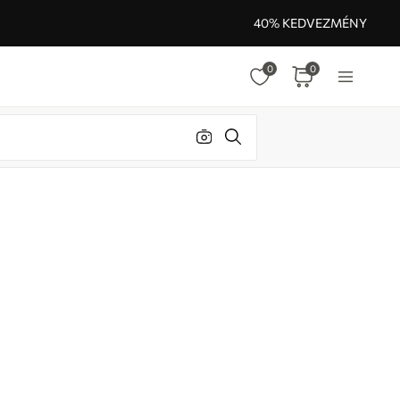
40% KEDVEZMÉNY
0
0