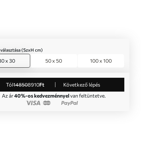
iválasztása (SzxH cm)
30 x 30
50 x 50
100 x 100
Tól
14850
8910
Ft
Következő lépés
Az ár
40%-os kedvezménnyel
van feltüntetve.