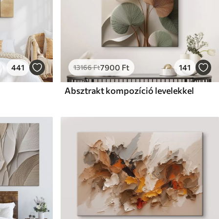
441
7900
Ft
141
13166
Ft
Absztrakt kompozíció levelekkel