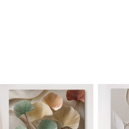
Cikkszám
s39462
Továbbá
Lakkbevonatot adhat hozzá
Elérhető anyagok
Standard
Prémium
Tól
8910
Ft
Tól
11140
Ft
✓
✓
Élénk, gazdag színek
Élénk, gazdag színek
✓
✓
Fakulásálló
Fakulásálló
✓
✓
Biztonságos, szagtalan tinta
Biztonságos, szagtala
✗
✓
Vászonhatású felület
Vászonhatású felület
✗
✗
Környezetbarát anyag
Környezetbarát anya