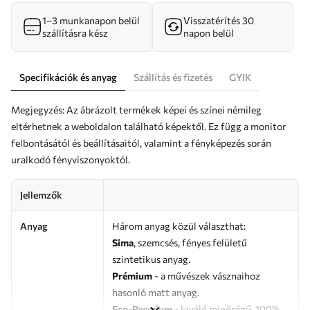
1–3 munkanapon belül
Visszatérítés 30
szállításra kész
napon belül
Specifikációk és anyag
Szállítás és fizetés
GYIK
Megjegyzés: Az ábrázolt termékek képei és színei némileg
eltérhetnek a weboldalon található képektől. Ez függ a monitor
felbontásától és beállításaitól, valamint a fényképezés során
uralkodó fényviszonyoktól.
Jellemzők
Anyag
Három anyag közül választhat:
Sima
, szemcsés, fényes felületű
szintetikus anyag.
Prémium
- a művészek vásznaihoz
hasonló matt anyag.
Eco-Premium
- kiváló minőségű, 100%