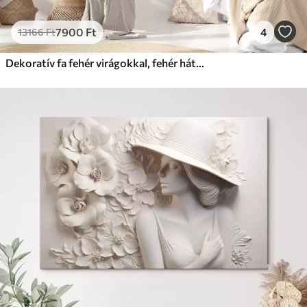
7900
Ft
4
13166
Ft
Dekoratív fa fehér virágokkal, fehér háttér, fehér sziklák, bonyolult részletek, természet ihlette művészet