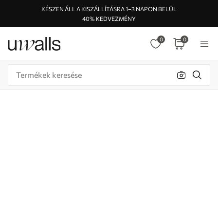
KÉSZEN ÁLL A KISZÁLLÍTÁSRA 1–3 NAPON BELÜL
40% KEDVEZMÉNY
0
0