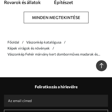
Rovarok és állatok
Építészet
MINDEN MEGTEKINTÉSE
Főoldal
Vászonkép katalógusa
Képek virágok és növények
Vászonkép Fehér márvány kert domborműves madarak és
virágok Nr s39728
Feliratkozás a hírlevélre