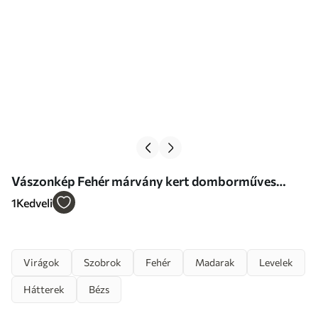
Vászonkép Fehér márvány kert domborműves
madarak és virágok Nr s39728
1
Kedveli
Virágok
Szobrok
Fehér
Madarak
Levelek
Hátterek
Bézs