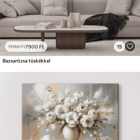
7900
Ft
15
13166
Ft
Bazsarózsa tüskékkel