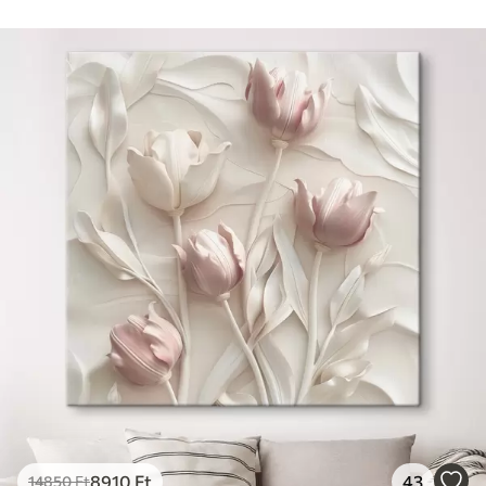
8910
Ft
43
14850
Ft