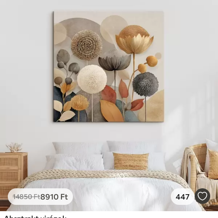
8910
Ft
447
14850
Ft