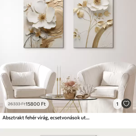
15800
Ft
1
26333
Ft
Absztrakt fehér virág, ecsetvonások utánzata texturált háttér előtt