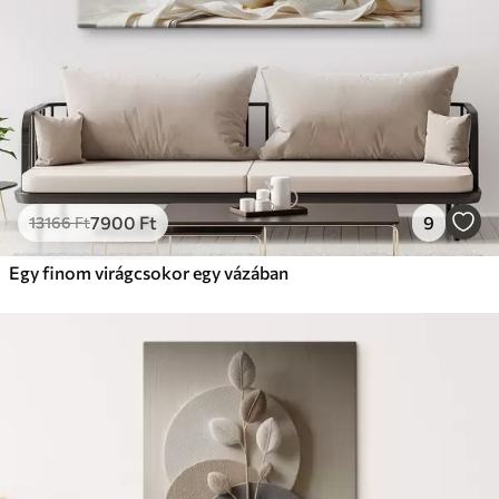
7900
Ft
9
13166
Ft
Egy finom virágcsokor egy vázában