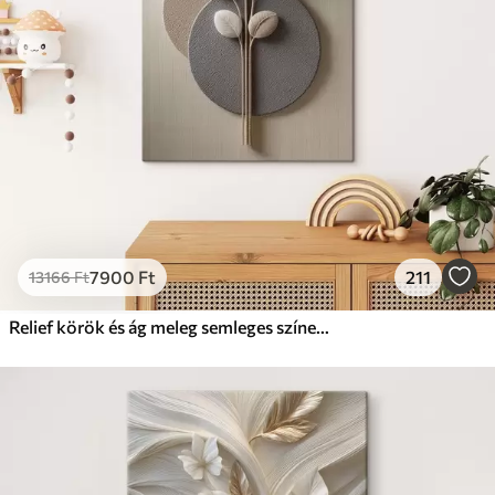
7900
Ft
211
13166
Ft
Relief körök és ág meleg semleges színekben