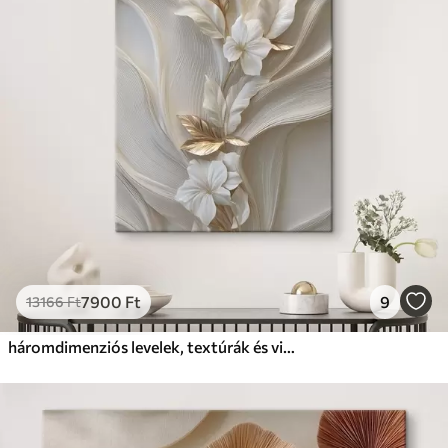
7900
Ft
9
13166
Ft
háromdimenziós levelek, textúrák és virágok gyönyörű utánzata