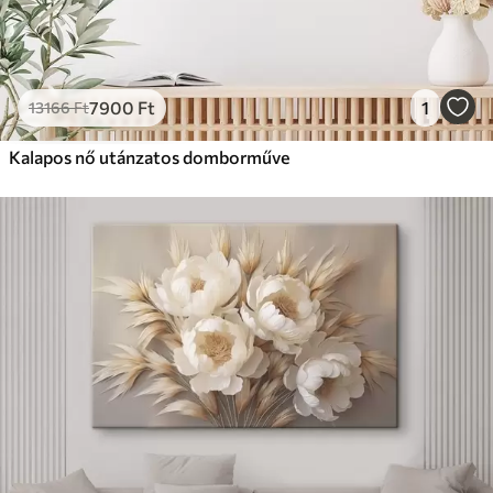
7900
Ft
1
13166
Ft
Kalapos nő utánzatos domborműve