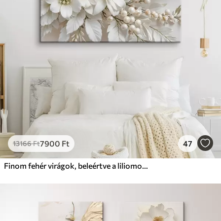
Prémium
Tól
11140
Ft
✓
Élénk, gazdag színek
✓
Fakulásálló
✓
Biztonságos, szagtalan tinta
✓
Vászonhatású felület
✗
Környezetbarát anyag
Eco-Prémium
Tól
13990
Ft
7900
Ft
47
13166
Ft
✓
Élénk, gazdag színek
✓
Fakulásálló
Finom fehér virágok, beleértve a liliomot, rózsát és más virágokat puha, bársonyos szirmokkal
✓
Biztonságos, szagtalan tinta
✓
Vászonhatású felület
✓
Környezetbarát anyag