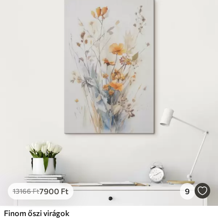
7900
Ft
9
13166
Ft
Finom őszi virágok