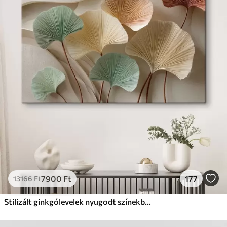
7900
Ft
177
13166
Ft
Stilizált ginkgólevelek nyugodt színekben