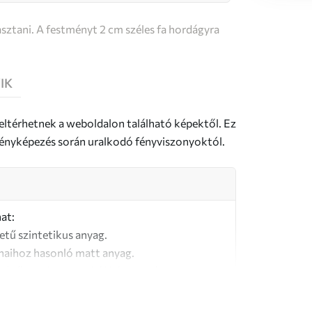
sztani. A festményt 2 cm széles fa hordágyra
IK
 eltérhetnek a weboldalon található képektől. Ez
a fényképezés során uralkodó fényviszonyoktól.
at:
letű szintetikus anyag.
naihoz hasonló matt anyag.
őségű, 100% pamutból készült vászon.