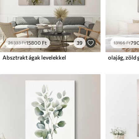
15800
Ft
39
79
26333
Ft
13166
Ft
Absztrakt ágak levelekkel