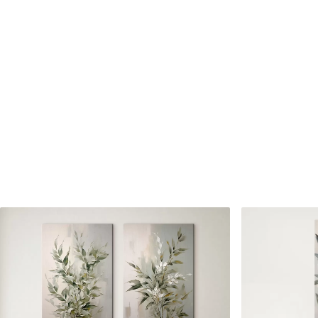
Cikkszám
s46136
Továbbá
Lakkbevonatot adhat hozzá
Elérhető anyagok
Standard
Prémium
Tól
7900
Ft
Tól
9875
Ft
✓
✓
Élénk, gazdag színek
Élénk, gazdag színek
✓
✓
Fakulásálló
Fakulásálló
✓
✓
Biztonságos, szagtalan tinta
Biztonságos, szagtala
✗
✓
Vászonhatású felület
Vászonhatású felület
✗
✗
Környezetbarát anyag
Környezetbarát anya