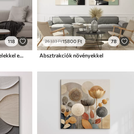
118
15800
Ft
78
26333
Ft
Magnólia virágok zöld levelekkel egy ágon, impasto texturált stílus, lágy színpaletta
Absztrakciók növényekkel