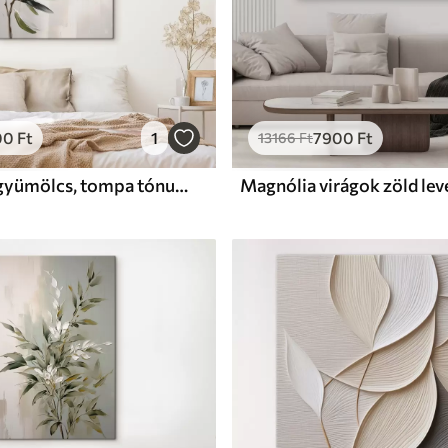
00
Ft
1
7900
Ft
13166
Ft
olajág, zöld gyümölcs, tompa tónusok, levelek, minimál, természetes, olajfestmény, botanika, növényvilág