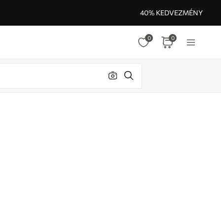
40% KEDVEZMÉNY
0
0