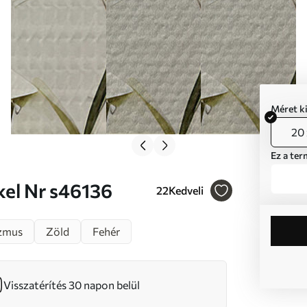
Méret k
20 
Ez a ter
elekkel Nr s46136
22
Kedveli
zmus
Zöld
Fehér
Visszatérítés 30 napon belül