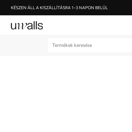
KÉSZEN ÁLL A KISZÁLLÍTÁSRA 1–3 NAPON BELÜL