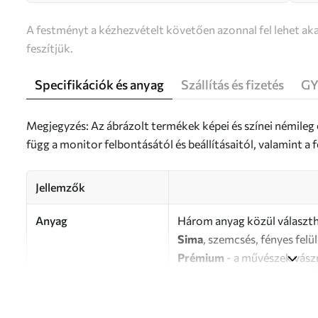
A festményt a kézhezvételt követően azonnal fel lehet aka
feszítjük.
Specifikációk és anyag
Szállítás és fizetés
GY
Megjegyzés: Az ábrázolt termékek képei és színei némileg
függ a monitor felbontásától és beállításaitól, valamint 
Jellemzők
Anyag
Három anyag közül választh
Sima
, szemcsés, fényes felü
Prémium
- a művészek vász
Eco-Premium
- kiváló min
Szerző
UWALLS