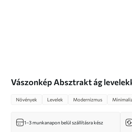
Vászonkép Absztrakt ág lev
Növények
Levelek
Modernizmus
Minimali
1–3 munkanapon belül szállításra kész