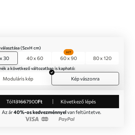
iválasztása (SzxH cm)
HIT
x 30
40 x 60
60 x 90
80 x 120
mék a következő változatban is kapható:
Moduláris kép
Kép vászonra
Tól
13166
7900
Ft
Következő lépés
Az ár
40%-os kedvezménnyel
van feltüntetve.