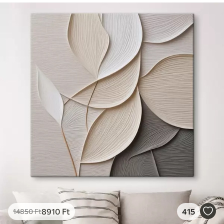
8910
Ft
415
14850
Ft