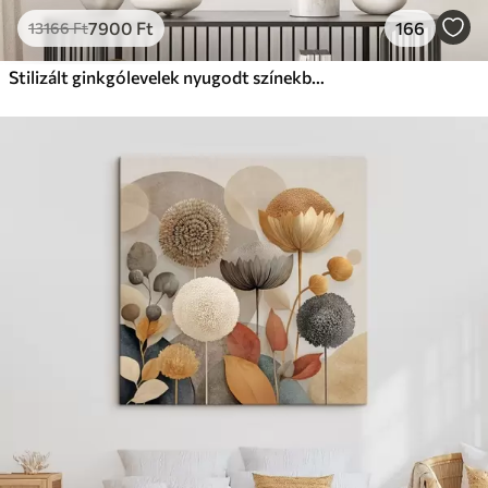
7900
Ft
166
13166
Ft
Stilizált ginkgólevelek nyugodt színekben