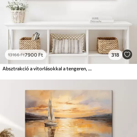
7900
Ft
318
13166
Ft
Absztrakció a vitorlásokkal a tengeren, akril stílusban, naplemente