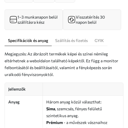
1–3 munkanapon belül
Visszatérítés 30
szállításra kész
napon belül
Specifikációk és anyag
Szállítás és fizetés
GYIK
Megjegyzés: Az ábrázolt termékek képei és színei némileg
eltérhetnek a weboldalon található képektől. Ez függ a monitor
felbontásától és beállításaitól, valamint a fényképezés során
uralkodó fényviszonyoktól.
Jellemzők
Anyag
Három anyag közül választhat:
Sima
, szemcsés, fényes felületű
szintetikus anyag.
Prémium
- a művészek vásznaihoz