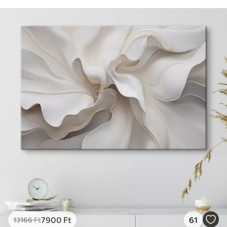
7900
Ft
61
13166
Ft