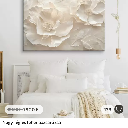
7900
Ft
129
13166
Ft
Nagy, légies fehér bazsarózsa