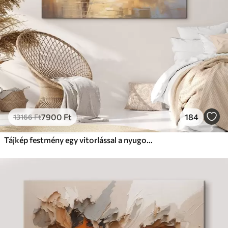
7900
Ft
184
13166
Ft
Tájkép festmény egy vitorlással a nyugodt tengeren, narancssárga és sárga égbolt, távoli hegyek