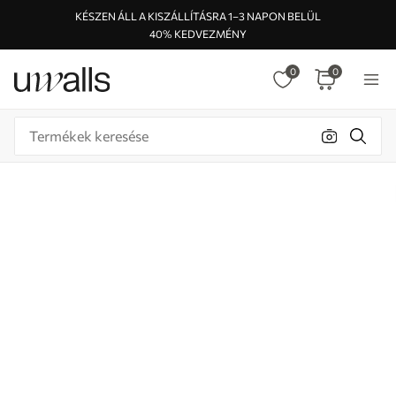
KÉSZEN ÁLL A KISZÁLLÍTÁSRA 1–3 NAPON BELÜL
40% KEDVEZMÉNY
0
0