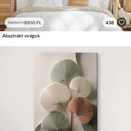
8910
Ft
438
14850
Ft
Absztrakt virágok