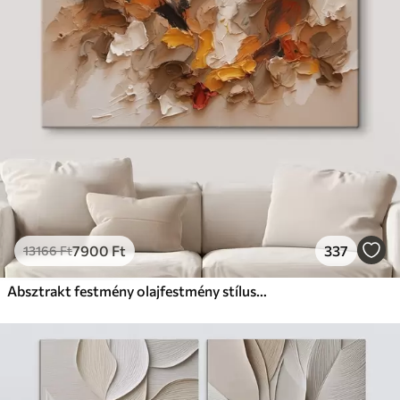
7900
Ft
337
13166
Ft
Absztrakt festmény olajfestmény stílusban