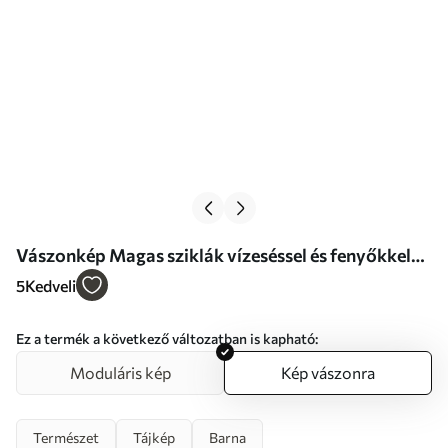
Vászonkép Magas sziklák vízeséssel és fenyőkkel
az esti fényben Nr s46151
5
Kedveli
Ez a termék a következő változatban is kapható:
Moduláris kép
Kép vászonra
Természet
Tájkép
Barna