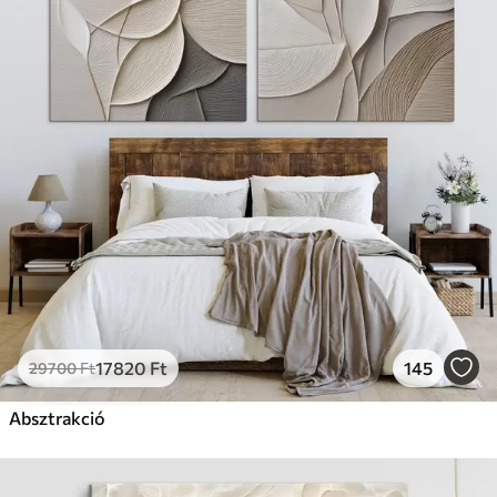
17820
Ft
145
29700
Ft
Absztrakció