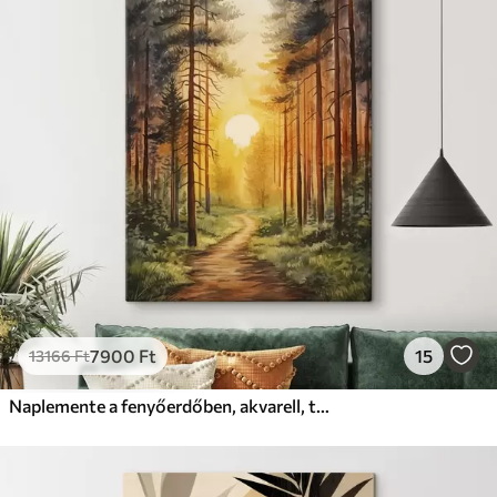
✗
Környezetbarát anyag
Prémium
Tól
9875
Ft
✓
Élénk, gazdag színek
✓
Fakulásálló
✓
Biztonságos, szagtalan tinta
✓
Vászonhatású felület
✗
Környezetbarát anyag
Eco-Prémium
Tól
12405
Ft
7900
Ft
15
13166
Ft
✓
Élénk, gazdag színek
✓
Fakulásálló
Naplemente a fenyőerdőben, akvarell, természet szépsége
✓
Biztonságos, szagtalan tinta
✓
Vászonhatású felület
✓
Környezetbarát anyag