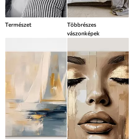
Természet
Többrészes
vászonképek