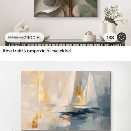
7900
Ft
138
13166
Ft
Absztrakt kompozíció levelekkel