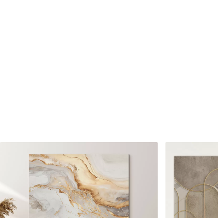
Cikkszám
s46255
Továbbá
Lakkbevonatot adhat hozzá
Elérhető anyagok
Standard
Prémium
Tól
8910
Ft
Tól
11140
Ft
✓
✓
Élénk, gazdag színek
Élénk, gazdag színek
✓
✓
Fakulásálló
Fakulásálló
✓
✓
Biztonságos, szagtalan tinta
Biztonságos, szagtala
✗
✓
Vászonhatású felület
Vászonhatású felület
✗
✗
Környezetbarát anyag
Környezetbarát anya