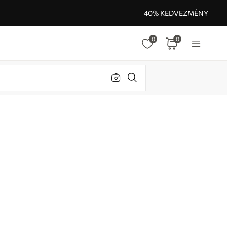
40% KEDVEZMÉNY
0
0