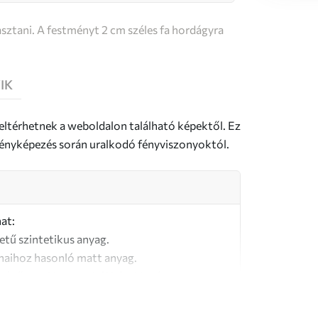
sztani. A festményt 2 cm széles fa hordágyra
IK
 eltérhetnek a weboldalon található képektől. Ez
a fényképezés során uralkodó fényviszonyoktól.
at:
letű szintetikus anyag.
naihoz hasonló matt anyag.
őségű, 100% pamutból készült vászon.