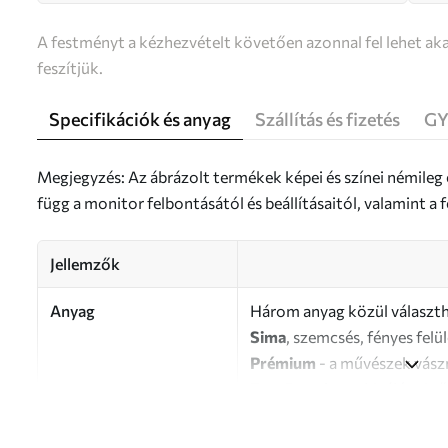
A festményt a kézhezvételt követően azonnal fel lehet aka
feszítjük.
Specifikációk és anyag
Szállítás és fizetés
GY
Megjegyzés: Az ábrázolt termékek képei és színei némileg
függ a monitor felbontásától és beállításaitól, valamint 
Jellemzők
Anyag
Három anyag közül választh
Sima
, szemcsés, fényes felü
Prémium
- a művészek vász
Eco-Premium
- kiváló min
Szerző
UWALLS