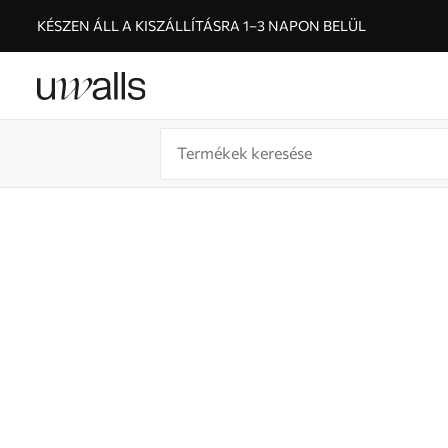
KÉSZEN ÁLL A KISZÁLLÍTÁSRA 1–3 NAPON BELÜL