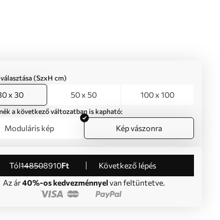
iválasztása (SzxH cm)
30 x 30
50 x 50
100 x 100
mék a következő változatban is kapható:
Moduláris kép
Kép vászonra
Tól
14850
8910
Ft
Következő lépés
Az ár
40%-os kedvezménnyel
van feltüntetve.