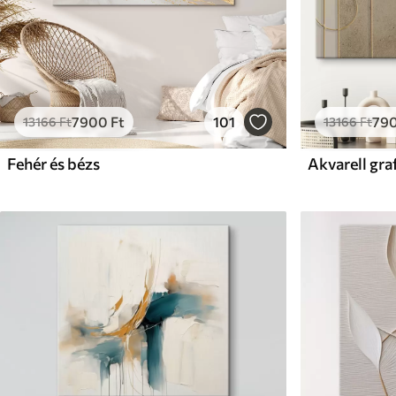
7900
Ft
101
79
13166
Ft
13166
Ft
Fehér és bézs
Akvarell graf