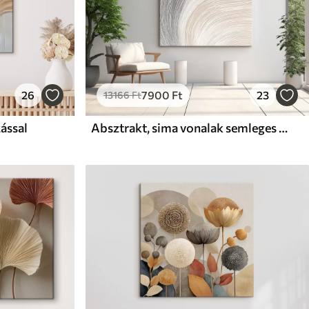
26
7900
Ft
23
13166
Ft
ással
Absztrakt, sima vonalak semleges árnyalatokban