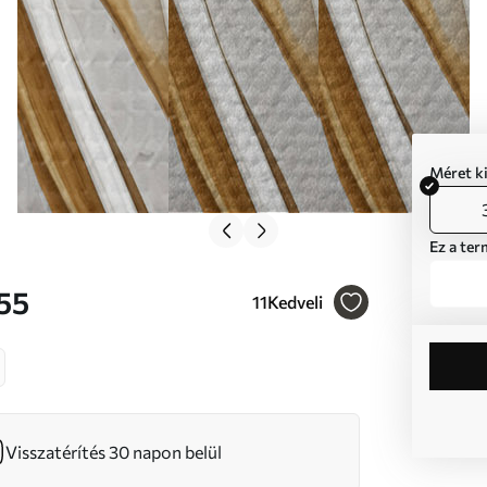
Méret k
Ez a ter
255
11
Kedveli
Visszatérítés 30 napon belül