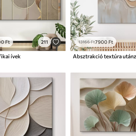
00
Ft
211
7900
Ft
13166
Ft
ikai ívek
Absztrakció textúra utánz