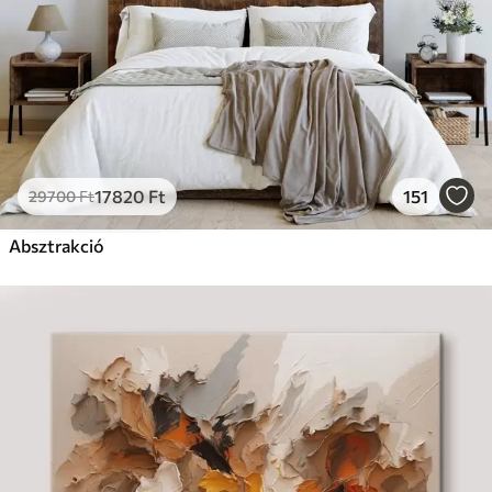
17820
Ft
151
29700
Ft
Absztrakció