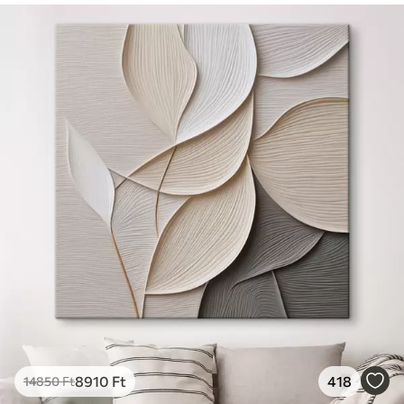
8910
Ft
418
14850
Ft