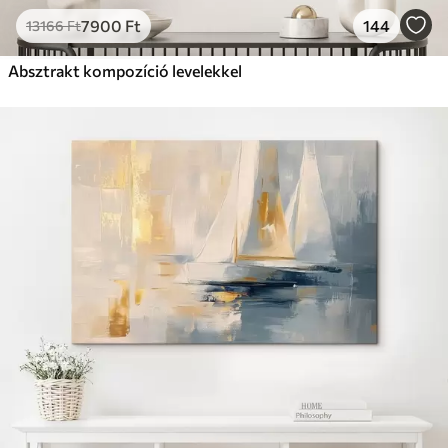
7900
Ft
144
13166
Ft
Absztrakt kompozíció levelekkel