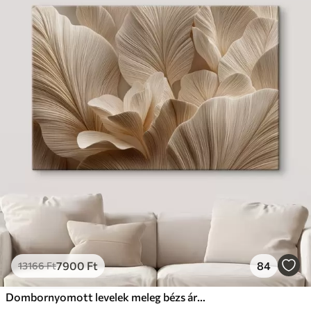
7900
Ft
84
13166
Ft
Dombornyomott levelek meleg bézs árnyalatokban