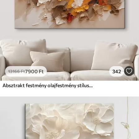
7900
Ft
342
13166
Ft
Absztrakt festmény olajfestmény stílusban