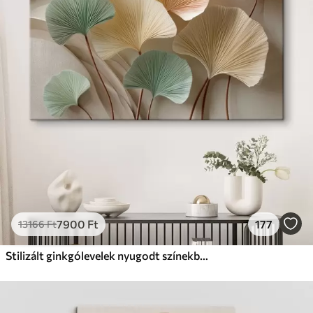
✗
Környezetbarát anyag
Prémium
Tól
9875
Ft
✓
Élénk, gazdag színek
✓
Fakulásálló
✓
Biztonságos, szagtalan tinta
✓
Vászonhatású felület
✗
Környezetbarát anyag
Eco-Prémium
Tól
12405
Ft
7900
Ft
177
13166
Ft
✓
Élénk, gazdag színek
✓
Fakulásálló
Stilizált ginkgólevelek nyugodt színekben
✓
Biztonságos, szagtalan tinta
✓
Vászonhatású felület
✓
Környezetbarát anyag