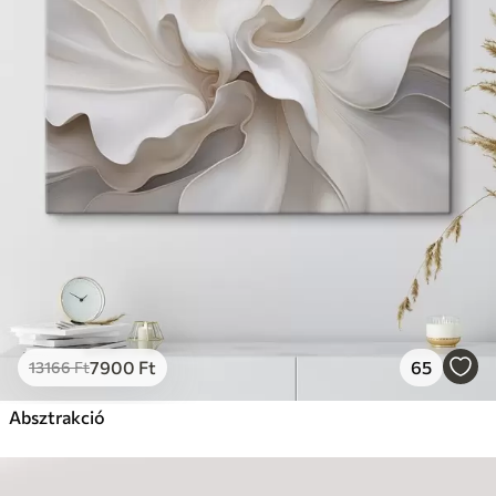
7900
Ft
65
13166
Ft
Absztrakció