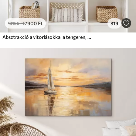
7900
Ft
319
13166
Ft
Absztrakció a vitorlásokkal a tengeren, akril stílusban, naplemente