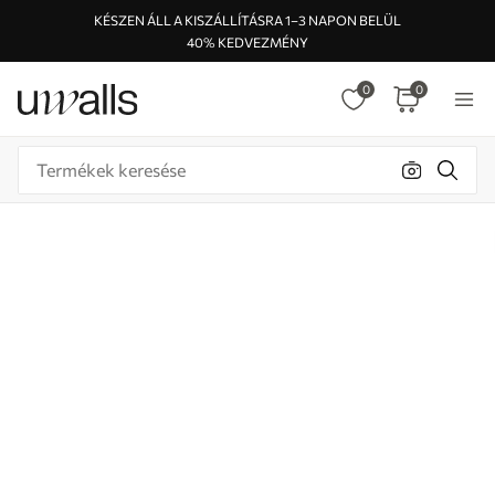
KÉSZEN ÁLL A KISZÁLLÍTÁSRA 1–3 NAPON BELÜL
40% KEDVEZMÉNY
0
0