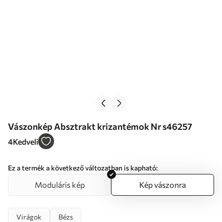
Vászonkép Absztrakt krizantémok Nr s46257
4
Kedveli
Ez a termék a következő változatban is kapható:
Moduláris kép
Kép vászonra
Virágok
Bézs