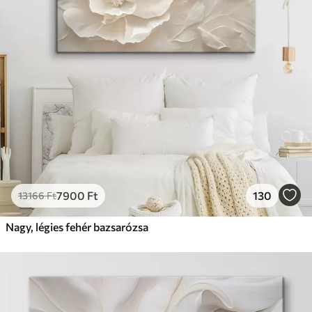
7900
Ft
130
13166
Ft
Nagy, légies fehér bazsarózsa