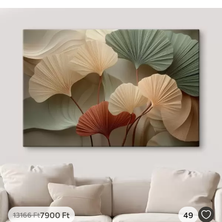
7900
Ft
49
13166
Ft