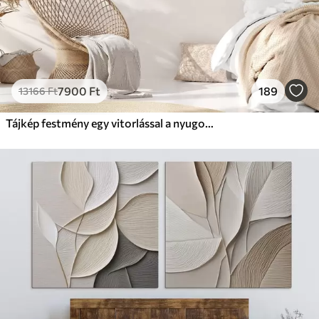
7900
Ft
189
13166
Ft
Tájkép festmény egy vitorlással a nyugodt tengeren, narancssárga és sárga égbolt, távoli hegyek