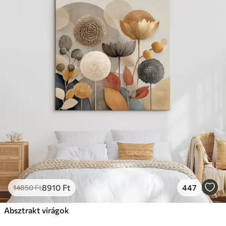
8910
Ft
447
14850
Ft
Absztrakt virágok