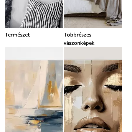
Természet
Többrészes
vászonképek