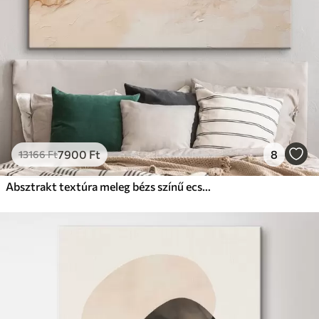
7900
Ft
8
13166
Ft
Absztrakt textúra meleg bézs színű ecsetvonásokkal