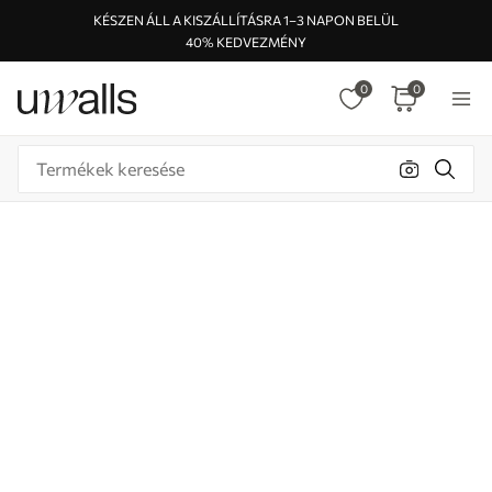
KÉSZEN ÁLL A KISZÁLLÍTÁSRA 1–3 NAPON BELÜL
40% KEDVEZMÉNY
0
0