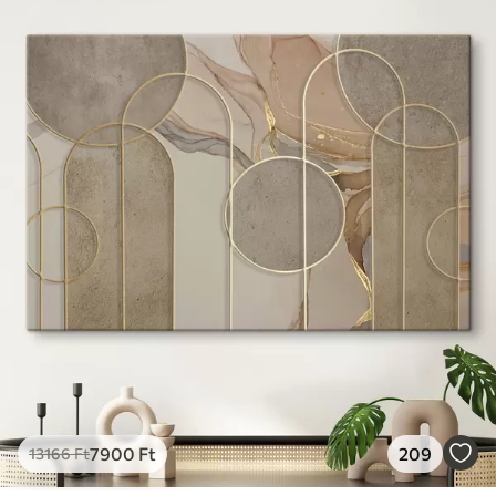
✓
Vászonhatású felület
✓
Környezetbarát anyag
7900
Ft
209
13166
Ft