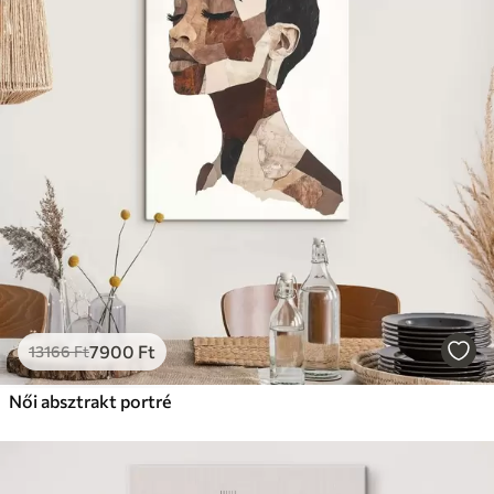
7900
Ft
13166
Ft
Női absztrakt portré