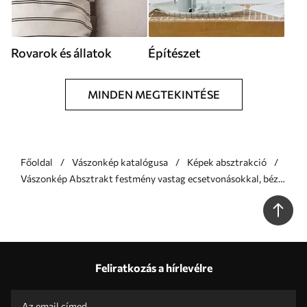
Rovarok és állatok
Építészet
MINDEN MEGTEKINTÉSE
Főoldal
Vászonkép katalógusa
Képek absztrakció
Vászonkép Absztrakt festmény vastag ecsetvonásokkal, bézs
és barna tónusokkal, texturált felülettel, semleges
színpalettával Nr s46273
Feliratkozás a hírlevélre