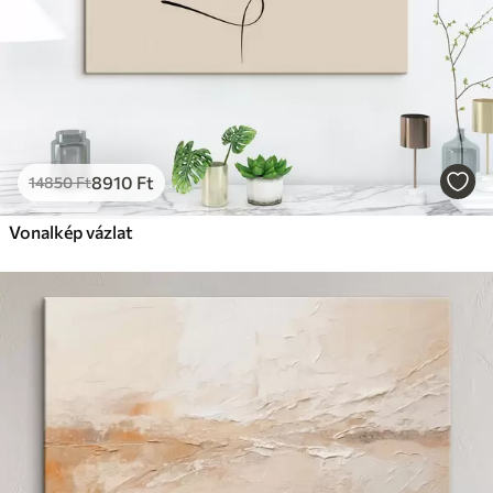
8910
Ft
14850
Ft
Vonalkép vázlat