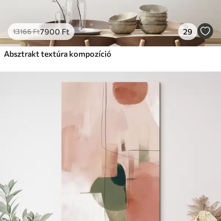
7900
Ft
29
13166
Ft
Absztrakt textúra kompozíció