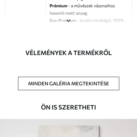
Prémium
- a művészek vásznaihoz
hasonló matt anyag.
Eco-Premium
- kiváló minőségű, 100%
pamutból készült vászon.
Szerző
UWALLS
VÉLEMÉNYEK A TERMÉKRŐL
Cikkszám
s46273
Továbbá
Lakkbevonatot adhat hozzá.
MINDEN GALÉRIA MEGTEKINTÉSE
Elérhető anyagok
Standard
ÖN IS SZERETHETI
Tól
7900
Ft
✓
Élénk, gazdag színek
✓
Fakulásálló