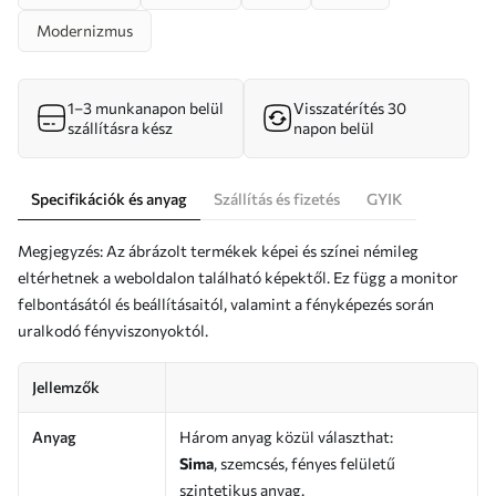
Modernizmus
1–3 munkanapon belül
Visszatérítés 30
szállításra kész
napon belül
Specifikációk és anyag
Szállítás és fizetés
GYIK
Megjegyzés: Az ábrázolt termékek képei és színei némileg
eltérhetnek a weboldalon található képektől. Ez függ a monitor
felbontásától és beállításaitól, valamint a fényképezés során
uralkodó fényviszonyoktól.
Jellemzők
Anyag
Három anyag közül választhat:
Sima
, szemcsés, fényes felületű
szintetikus anyag.