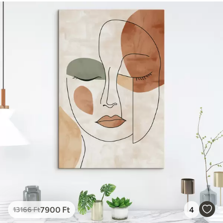
7900
Ft
4
13166
Ft