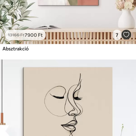
7900
Ft
7
13166
Ft
Absztrakció