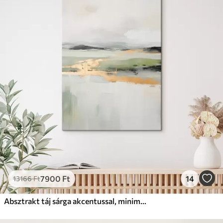
✓
Biztonságos, szagtalan tinta
✗
Vászonhatású felület
✗
Környezetbarát anyag
Prémium
Tól
9875
Ft
✓
Élénk, gazdag színek
✓
Fakulásálló
✓
Biztonságos, szagtalan tinta
✓
Vászonhatású felület
✗
Környezetbarát anyag
Eco-Prémium
Tól
12405
Ft
7900
Ft
14
13166
Ft
✓
Élénk, gazdag színek
✓
Fakulásálló
Absztrakt táj sárga akcentussal, minimalista kompozíció földből, vízből és égből, tompított színekkel
✓
Biztonságos, szagtalan tinta