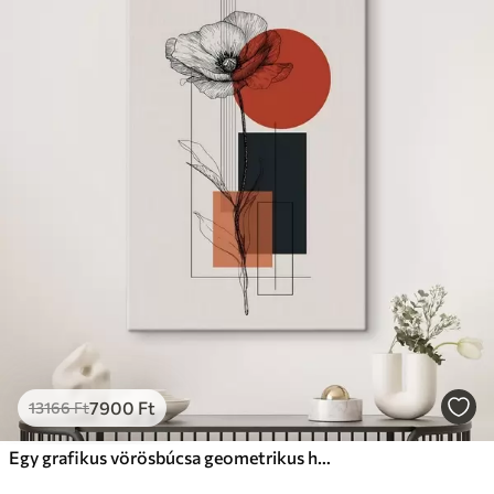
7900
Ft
13166
Ft
Egy grafikus vörösbúcsa geometrikus háttér előtt