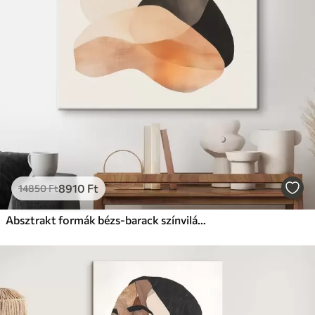
8910
Ft
14850
Ft
Absztrakt formák bézs-barack színvilágban, sötét díszítésekkel, minimalista stílusban