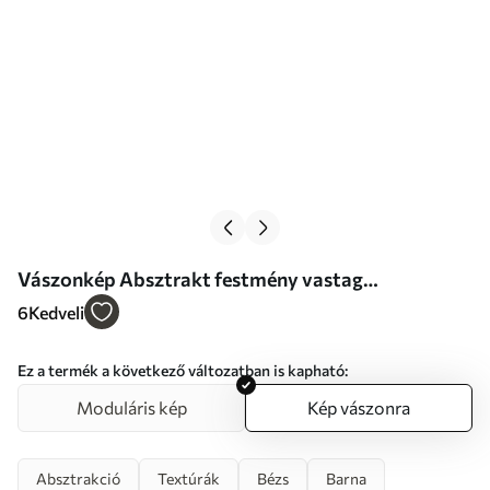
Vászonkép Absztrakt festmény vastag
ecsetvonásokkal, bézs és barna tónusokkal,
6
Kedveli
texturált felülettel, semleges színpalettával Nr
s46273
Ez a termék a következő változatban is kapható:
Moduláris kép
Kép vászonra
Absztrakció
Textúrák
Bézs
Barna