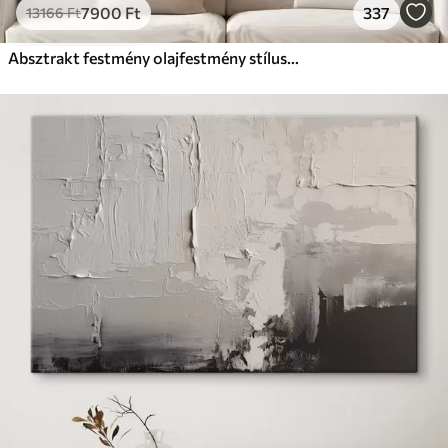
7900
Ft
337
13166
Ft
Absztrakt festmény olajfestmény stílusban