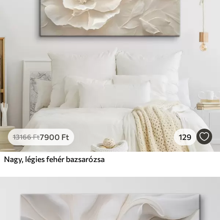
7900
Ft
129
13166
Ft
Nagy, légies fehér bazsarózsa