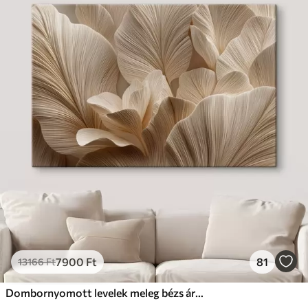
7900
Ft
81
13166
Ft
Dombornyomott levelek meleg bézs árnyalatokban