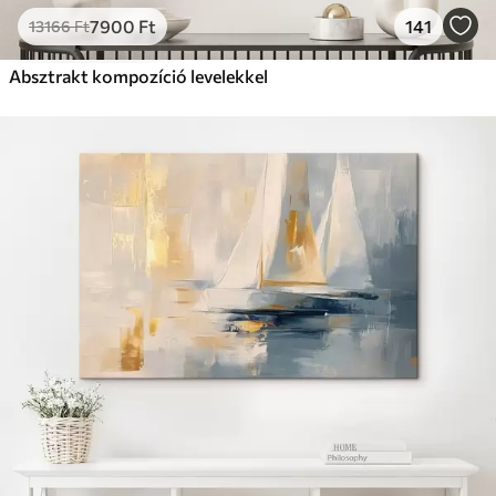
7900
Ft
141
13166
Ft
Absztrakt kompozíció levelekkel