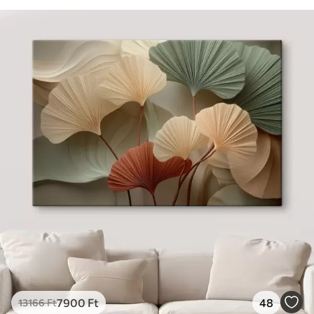
7900
Ft
48
13166
Ft