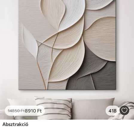
8910
Ft
418
14850
Ft
Absztrakció