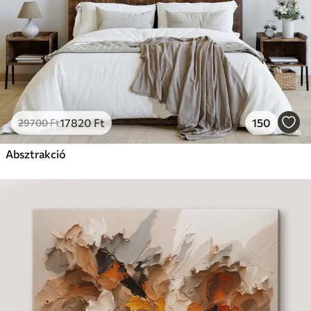
17820
Ft
150
29700
Ft
Absztrakció