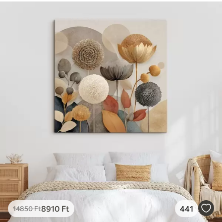
8910
Ft
441
14850
Ft