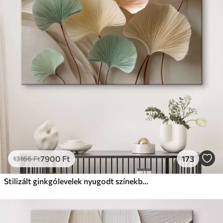
✗
Környezetbarát anyag
Prémium
Tól
9875
Ft
✓
Élénk, gazdag színek
✓
Fakulásálló
✓
Biztonságos, szagtalan tinta
✓
Vászonhatású felület
✗
Környezetbarát anyag
Eco-Prémium
Tól
12405
Ft
7900
Ft
173
13166
Ft
✓
Élénk, gazdag színek
✓
Fakulásálló
Stilizált ginkgólevelek nyugodt színekben
✓
Biztonságos, szagtalan tinta
✓
Vászonhatású felület
✓
Környezetbarát anyag