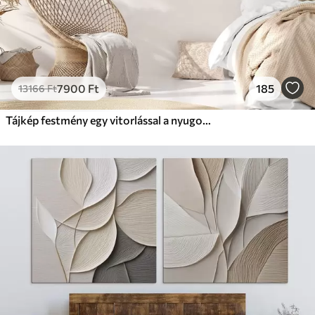
7900
Ft
185
13166
Ft
Tájkép festmény egy vitorlással a nyugodt tengeren, narancssárga és sárga égbolt, távoli hegyek