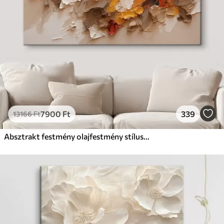
7900
Ft
339
13166
Ft
Absztrakt festmény olajfestmény stílusban