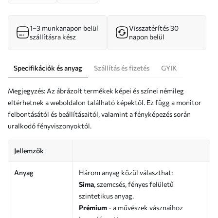
1–3 munkanapon belül
Visszatérítés 30
szállításra kész
napon belül
Specifikációk és anyag
Szállítás és fizetés
GYIK
Megjegyzés: Az ábrázolt termékek képei és színei némileg
eltérhetnek a weboldalon található képektől. Ez függ a monitor
felbontásától és beállításaitól, valamint a fényképezés során
uralkodó fényviszonyoktól.
Jellemzők
Anyag
Három anyag közül választhat:
Sima
, szemcsés, fényes felületű
szintetikus anyag.
Prémium
- a művészek vásznaihoz