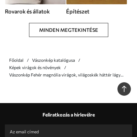
Rovarok és állatok
Építészet
MINDEN MEGTEKINTÉSE
Főoldal
Vászonkép katalógusa
Képek virágok és növények
Vászonkép Fehér magnólia virágok, világoskék háttér lágy
ecsetvonásokkal, olajfestmény stílus, impasto textúra Nr
s46277
Feliratkozás a hírlevélre