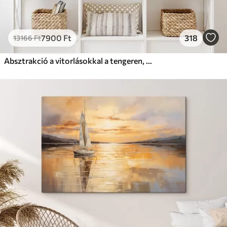
7900
Ft
318
13166
Ft
Absztrakció a vitorlásokkal a tengeren, akril stílusban, naplemente