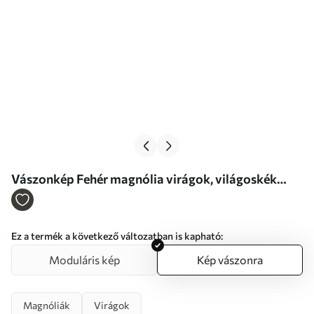
Vászonkép Fehér magnólia virágok, világoskék
háttér lágy ecsetvonásokkal, olajfestmény stílus,
impasto textúra Nr s46277
Ez a termék a következő változatban is kapható:
Moduláris kép
Kép vászonra
Magnóliák
Virágok