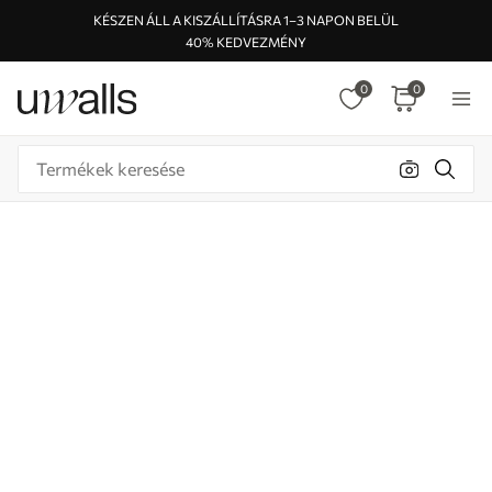
KÉSZEN ÁLL A KISZÁLLÍTÁSRA 1–3 NAPON BELÜL
40% KEDVEZMÉNY
0
0