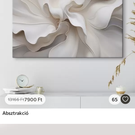
7900
Ft
65
13166
Ft
Absztrakció