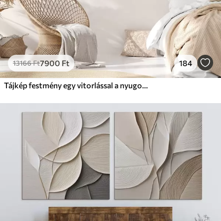
7900
Ft
184
13166
Ft
Tájkép festmény egy vitorlással a nyugodt tengeren, narancssárga és sárga égbolt, távoli hegyek