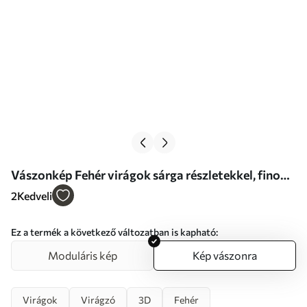
Vászonkép Fehér virágok sárga részletekkel, finom
árnyékokkal ellátott szirmok, finom
2
Kedveli
márványhatású világos háttér Nr s46292
Ez a termék a következő változatban is kapható:
Moduláris kép
Kép vászonra
Virágok
Virágzó
3D
Fehér