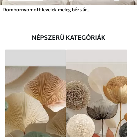
Dombornyomott levelek meleg bézs árnyalatokban
NÉPSZERŰ KATEGÓRIÁK