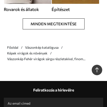
Rovarok és állatok
Építészet
MINDEN MEGTEKINTÉSE
Főoldal
Vászonkép katalógusa
Képek virágok és növények
Vászonkép Fehér virágok sárga részletekkel, finom
árnyékokkal ellátott szirmok, finom márványhatású világos
háttér Nr s46292
Feliratkozás a hírlevélre