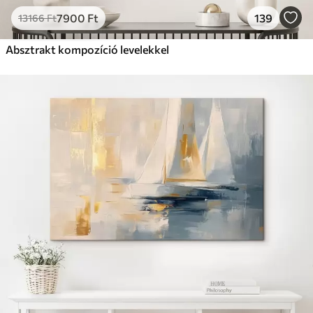
7900
Ft
139
13166
Ft
Absztrakt kompozíció levelekkel