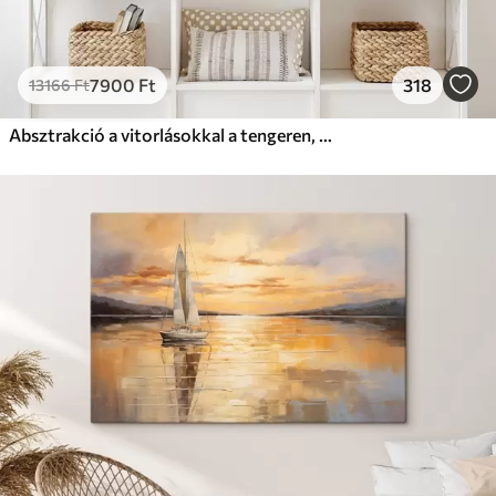
7900
Ft
318
13166
Ft
Absztrakció a vitorlásokkal a tengeren, akril stílusban, naplemente