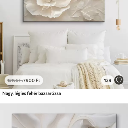
7900
Ft
129
13166
Ft
Nagy, légies fehér bazsarózsa