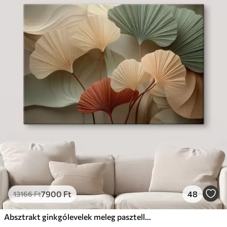
7900
Ft
48
13166
Ft
Absztrakt ginkgólevelek meleg pasztell színekben