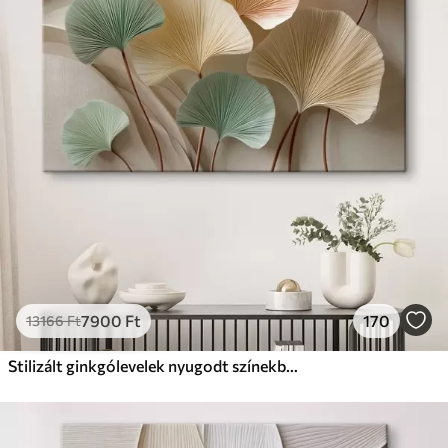
✗
Környezetbarát anyag
Prémium
Tól
9875
Ft
✓
Élénk, gazdag színek
✓
Fakulásálló
✓
Biztonságos, szagtalan tinta
✓
Vászonhatású felület
✗
Környezetbarát anyag
Eco-Prémium
Tól
12405
Ft
7900
Ft
170
13166
Ft
✓
Élénk, gazdag színek
✓
Fakulásálló
Stilizált ginkgólevelek nyugodt színekben
✓
Biztonságos, szagtalan tinta
✓
Vászonhatású felület
✓
Környezetbarát anyag