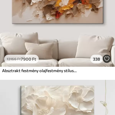
7900
Ft
338
13166
Ft
Absztrakt festmény olajfestmény stílusban