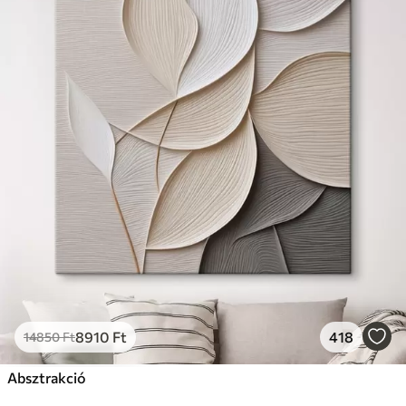
8910
Ft
418
14850
Ft
Absztrakció