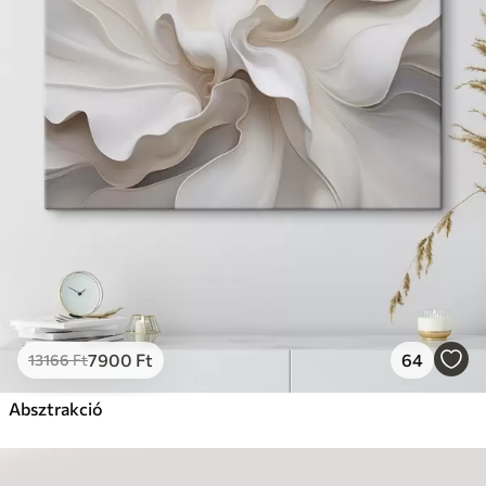
7900
Ft
64
13166
Ft
Absztrakció