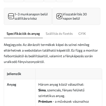
1–3 munkanapon belül
Visszatérítés 30
szállításra kész
napon belül
Specifikációk és anyag
Szállítás és fizetés
GYIK
Megjegyzés: Az ábrázolt termékek képei és színei némileg
eltérhetnek a weboldalon található képektől. Ez függ a monitor
felbontásától és beállításaitól, valamint a fényképezés során
uralkodó fényviszonyoktól.
Jellemzők
Anyag
Három anyag közül választhat:
Sima
, szemcsés, fényes felületű
szintetikus anyag.
Prémium
- a művészek vásznaihoz