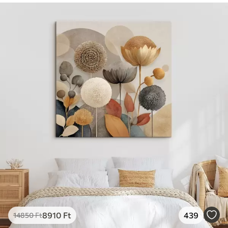
8910
Ft
439
14850
Ft