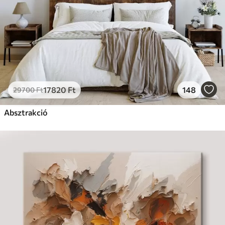
17820
Ft
148
29700
Ft
Absztrakció