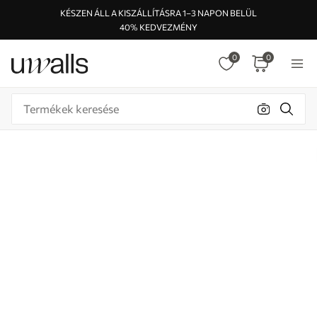
KÉSZEN ÁLL A KISZÁLLÍTÁSRA 1–3 NAPON BELÜL
40% KEDVEZMÉNY
0
0