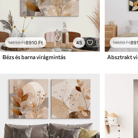
8910
Ft
45
89
14850
Ft
14850
Ft
Bézs és barna virágmintás
Absztrakt v