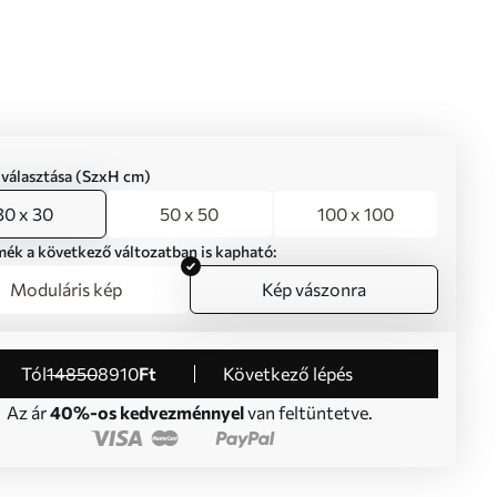
iválasztása (SzxH cm)
30 x 30
50 x 50
100 x 100
mék a következő változatban is kapható:
Moduláris kép
Kép vászonra
Tól
14850
8910
Ft
Következő lépés
Az ár
40%-os kedvezménnyel
van feltüntetve.