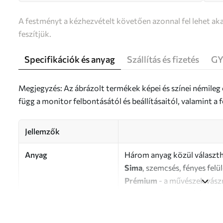
A festményt a kézhezvételt követően azonnal fel lehet aka
feszítjük.
Specifikációk és anyag
Szállítás és fizetés
GY
Megjegyzés: Az ábrázolt termékek képei és színei némileg
függ a monitor felbontásától és beállításaitól, valamint 
Jellemzők
Anyag
Három anyag közül választh
Sima
, szemcsés, fényes felü
Prémium
- a művészek vász
Eco-Premium
- kiváló min
Szerző
UWALLS