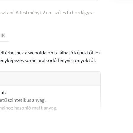
sztani. A festményt 2 cm széles fa hordágyra
IK
 eltérhetnek a weboldalon található képektől. Ez
a fényképezés során uralkodó fényviszonyoktól.
at:
letű szintetikus anyag.
naihoz hasonló matt anyag.
őségű, 100% pamutból készült vászon.