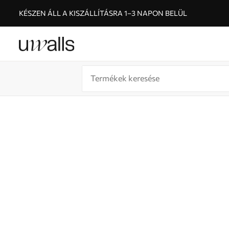
KÉSZEN ÁLL A KISZÁLLÍTÁSRA 1–3 NAPON BELÜL