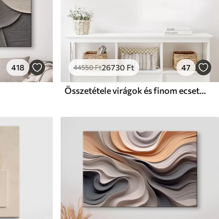
418
26730
Ft
47
44550
Ft
Összetétele virágok és finom ecsetvonásokkal