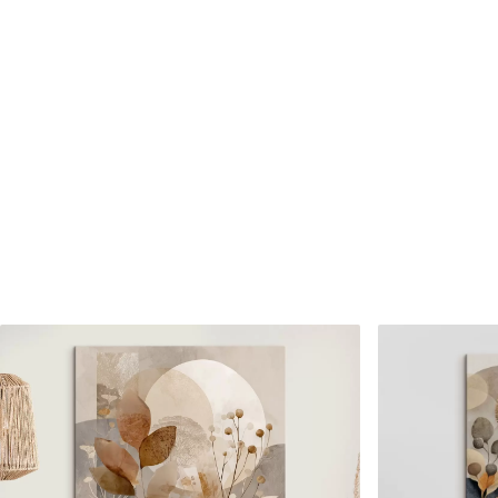
Cikkszám
s46309
Továbbá
Lakkbevonatot adhat hozzá
Elérhető anyagok
Standard
Prémium
Tól
8910
Ft
Tól
11140
Ft
✓
✓
Élénk, gazdag színek
Élénk, gazdag színek
✓
✓
Fakulásálló
Fakulásálló
✓
✓
Biztonságos, szagtalan tinta
Biztonságos, szagtala
✗
✓
Vászonhatású felület
Vászonhatású felület
✗
✗
Környezetbarát anyag
Környezetbarát anya