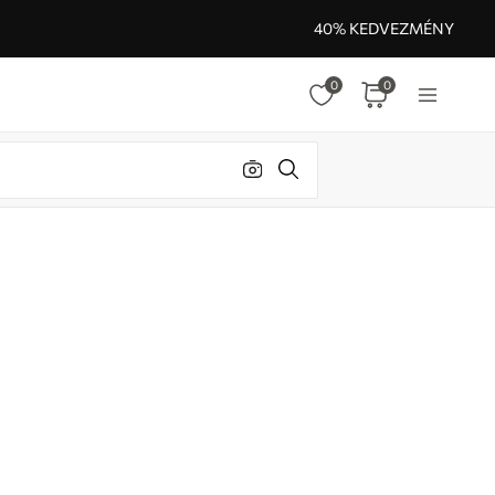
40% KEDVEZMÉNY
0
0