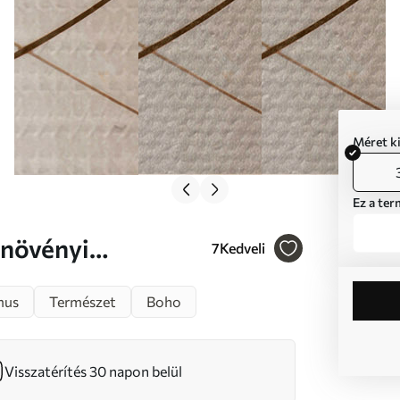
Méret k
Ez a ter
7
Kedveli
 Nr s46309
mus
Természet
Boho
Visszatérítés 30 napon belül