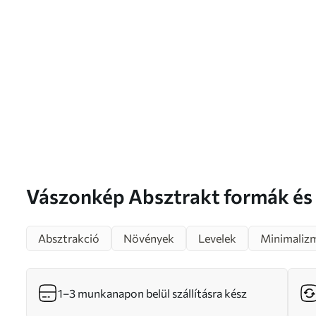
Vászonkép Absztrakt formák és növényi
motívumok bézs árnyalatokban
Absztrakció
Növények
Levelek
Minimaliz
1–3 munkanapon belül szállításra kész