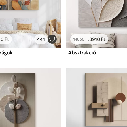
10
Ft
441
8910
Ft
14850
Ft
irágok
Absztrakció