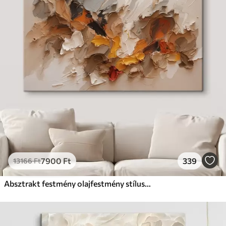
7900
Ft
339
13166
Ft
Absztrakt festmény olajfestmény stílusban