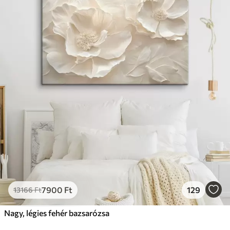
7900
Ft
129
13166
Ft
Nagy, légies fehér bazsarózsa