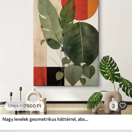
✓
Biztonságos, szagtalan tinta
✗
Vászonhatású felület
✗
Környezetbarát anyag
Prémium
Tól
11140
Ft
✓
Élénk, gazdag színek
✓
Fakulásálló
✓
Biztonságos, szagtalan tinta
✓
Vászonhatású felület
✗
Környezetbarát anyag
Eco-Prémium
Tól
13990
Ft
7900
Ft
2
13166
Ft
✓
Élénk, gazdag színek
✓
Fakulásálló
Nagy levelek geometrikus háttérrel, absztrakt, modern művészeti stílusban
✓
Biztonságos, szagtalan tinta