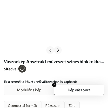
Vászonkép Absztrakt művészet színes blokkokkal
és vonalakkal Nr s46313
5
Kedveli
Ez a termék a következő változatban is kapható:
Moduláris kép
Kép vászonra
Geometriai formák
Rózsaszín
Zöld