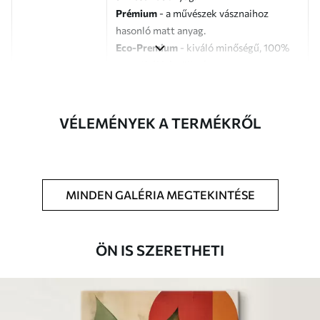
Prémium
- a művészek vásznaihoz
hasonló matt anyag.
Eco-Premium
- kiváló minőségű, 100%
pamutból készült vászon.
Szerző
UWALLS
VÉLEMÉNYEK A TERMÉKRŐL
Cikkszám
s46313
Továbbá
Lakkbevonatot adhat hozzá.
MINDEN GALÉRIA MEGTEKINTÉSE
Elérhető anyagok
Standard
ÖN IS SZERETHETI
Tól
8910
Ft
✓
Élénk, gazdag színek
✓
Fakulásálló