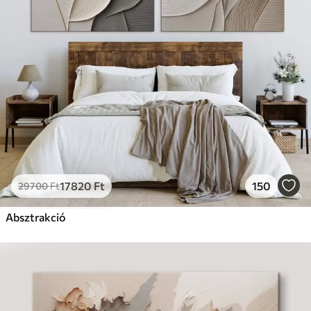
17820
Ft
150
29700
Ft
Absztrakció