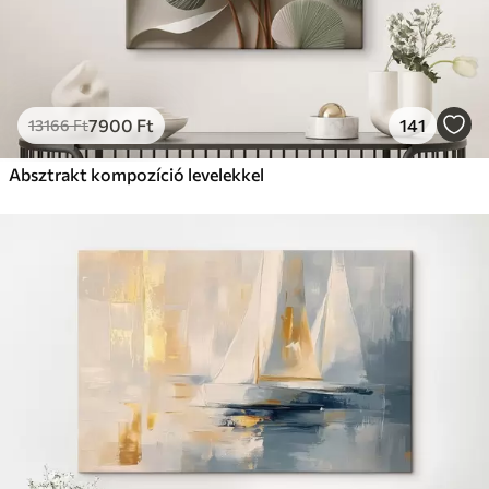
7900
Ft
141
13166
Ft
Absztrakt kompozíció levelekkel