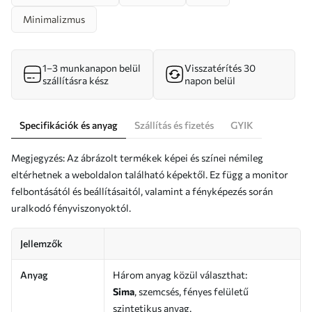
Minimalizmus
1–3 munkanapon belül
Visszatérítés 30
szállításra kész
napon belül
Specifikációk és anyag
Szállítás és fizetés
GYIK
Megjegyzés: Az ábrázolt termékek képei és színei némileg
eltérhetnek a weboldalon található képektől. Ez függ a monitor
felbontásától és beállításaitól, valamint a fényképezés során
uralkodó fényviszonyoktól.
Jellemzők
Anyag
Három anyag közül választhat:
Sima
, szemcsés, fényes felületű
szintetikus anyag.