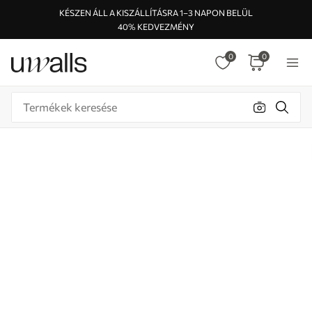
KÉSZEN ÁLL A KISZÁLLÍTÁSRA 1–3 NAPON BELÜL
40% KEDVEZMÉNY
0
0