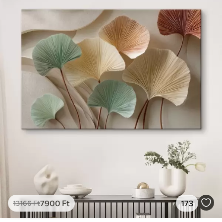
✓
Vászonhatású felület
✓
Környezetbarát anyag
7900
Ft
173
13166
Ft