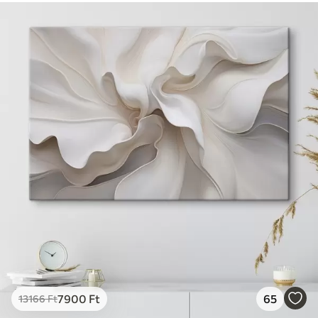
7900
Ft
65
13166
Ft