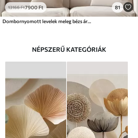
7900
Ft
81
13166
Ft
Dombornyomott levelek meleg bézs árnyalatokban
NÉPSZERŰ KATEGÓRIÁK