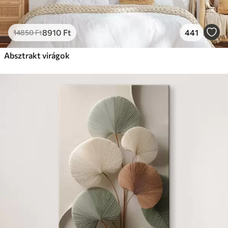
8910
Ft
441
14850
Ft
Absztrakt virágok