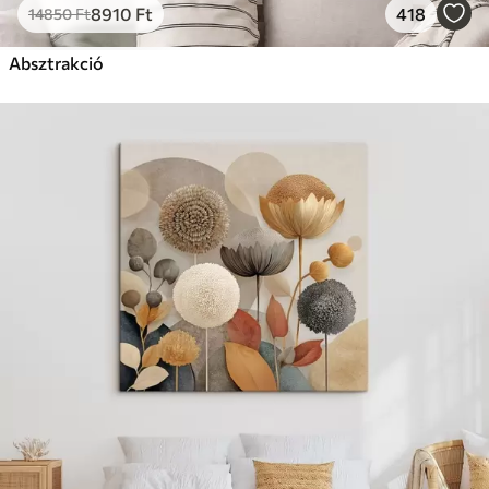
8910
Ft
418
14850
Ft
Absztrakció