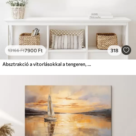
7900
Ft
318
13166
Ft
Absztrakció a vitorlásokkal a tengeren, akril stílusban, naplemente