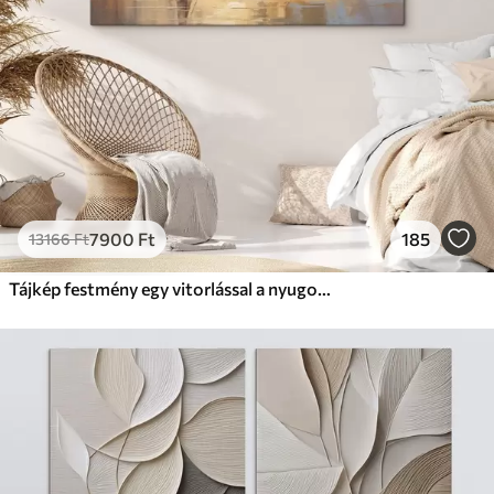
7900
Ft
185
13166
Ft
Tájkép festmény egy vitorlással a nyugodt tengeren, narancssárga és sárga égbolt, távoli hegyek