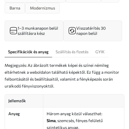
Barna
Modernizmus
1–3 munkanapon belül
Visszatérítés 30
szállításra kész
napon belül
Specifikációk és anyag
Szállítás és fizetés
GYIK
Megjegyzés: Az ábrázolt termékek képei és színei némileg
eltérhetnek a weboldalon található képektől. Ez függ a monitor
felbontásától és beállításaitól, valamint a fényképezés során
uralkodó fényviszonyoktól.
Jellemzők
Anyag
Három anyag közül választhat:
Sima
, szemcsés, fényes felületű
szintetikus anyag.