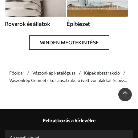
Rovarok és állatok
Építészet
MINDEN MEGTEKINTÉSE
Főoldal
Vászonkép katalógusa
Képek absztrakció
Vászonkép Geometrikus absztrakció ívelt vonalakkal és bézs
árnyalatokkal Nr s46320
Feliratkozás a hírlevélre