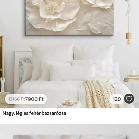
7900
Ft
130
13166
Ft
Nagy, légies fehér bazsarózsa