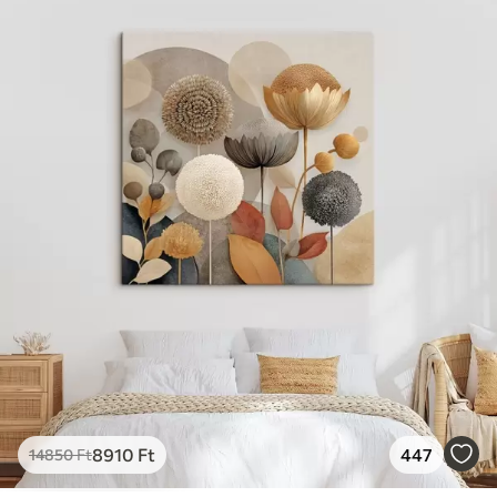
✓
Vászonhatású felület
✓
Környezetbarát anyag
8910
Ft
447
14850
Ft