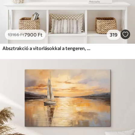
7900
Ft
319
13166
Ft
Absztrakció a vitorlásokkal a tengeren, akril stílusban, naplemente