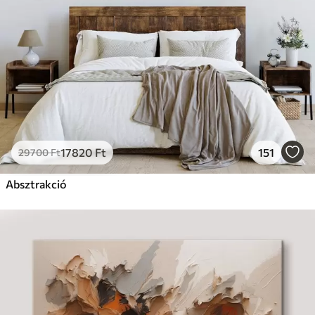
17820
Ft
151
29700
Ft
Absztrakció