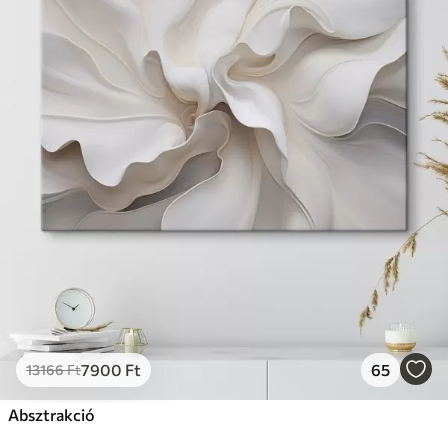
7900
Ft
65
13166
Ft
Absztrakció