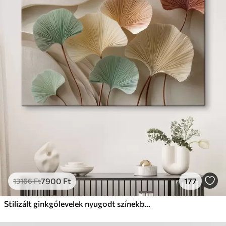
✓
Biztonságos, szagtalan tinta
✗
Vászonhatású felület
✗
Környezetbarát anyag
Prémium
Tól
11140
Ft
✓
Élénk, gazdag színek
✓
Fakulásálló
✓
Biztonságos, szagtalan tinta
✓
Vászonhatású felület
✗
Környezetbarát anyag
Eco-Prémium
Tól
13990
Ft
7900
Ft
177
13166
Ft
✓
Élénk, gazdag színek
✓
Fakulásálló
Stilizált ginkgólevelek nyugodt színekben
✓
Biztonságos, szagtalan tinta