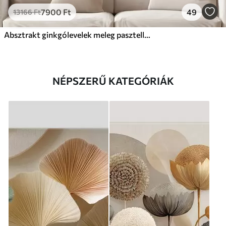
7900
Ft
49
13166
Ft
Absztrakt ginkgólevelek meleg pasztell színekben
NÉPSZERŰ KATEGÓRIÁK