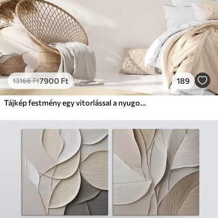
7900
Ft
189
13166
Ft
Tájkép festmény egy vitorlással a nyugodt tengeren, narancssárga és sárga égbolt, távoli hegyek