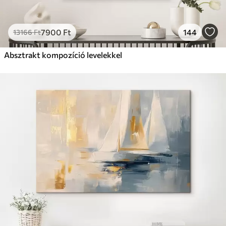
7900
Ft
144
13166
Ft
Absztrakt kompozíció levelekkel