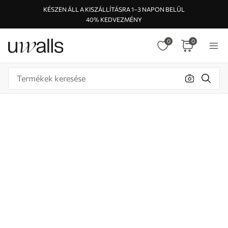
KÉSZEN ÁLL A KISZÁLLÍTÁSRA 1–3 NAPON BELÜL
40% KEDVEZMÉNY
0
0