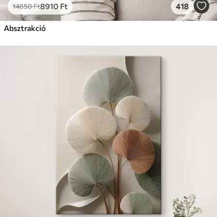
8910
Ft
418
14850
Ft
Absztrakció