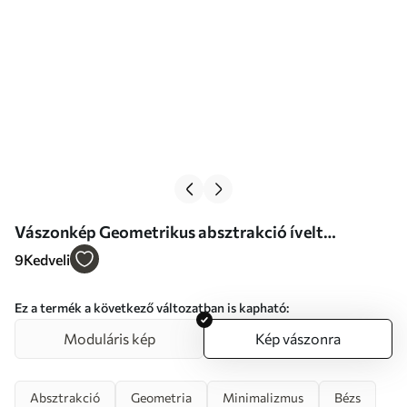
Vászonkép Geometrikus absztrakció ívelt
vonalakkal és bézs árnyalatokkal Nr s46320
9
Kedveli
Ez a termék a következő változatban is kapható:
Moduláris kép
Kép vászonra
Absztrakció
Geometria
Minimalizmus
Bézs