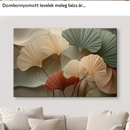
Dombornyomott levelek meleg bézs árnyalatokban