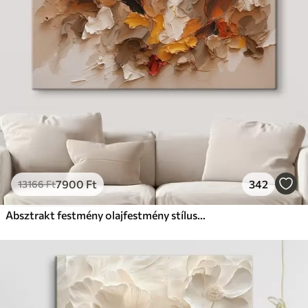
7900
Ft
342
13166
Ft
Absztrakt festmény olajfestmény stílusban