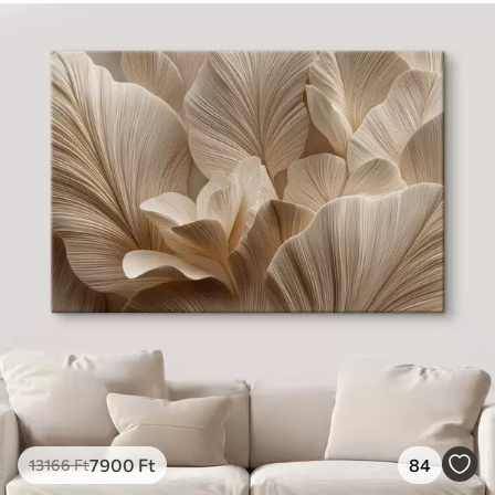
7900
Ft
84
13166
Ft