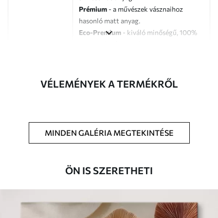
Prémium
- a művészek vásznaihoz
hasonló matt anyag.
Eco-Premium
- kiváló minőségű, 100%
pamutból készült vászon.
Szerző
UWALLS
VÉLEMÉNYEK A TERMÉKRŐL
Cikkszám
s46320
Továbbá
Lakkbevonatot adhat hozzá.
MINDEN GALÉRIA MEGTEKINTÉSE
Elérhető anyagok
Standard
ÖN IS SZERETHETI
Tól
8910
Ft
✓
Élénk, gazdag színek
✓
Fakulásálló