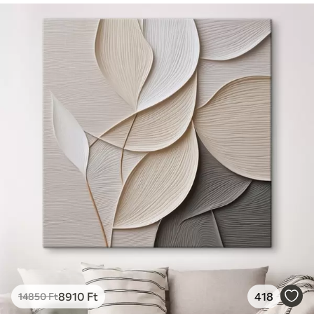
8910
Ft
418
14850
Ft