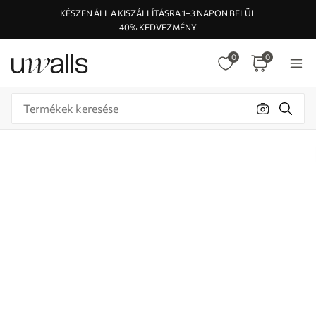
KÉSZEN ÁLL A KISZÁLLÍTÁSRA 1–3 NAPON BELÜL
40% KEDVEZMÉNY
0
0