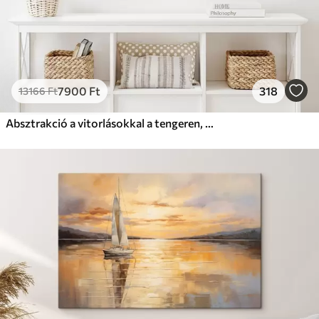
7900
Ft
318
13166
Ft
Absztrakció a vitorlásokkal a tengeren, akril stílusban, naplemente