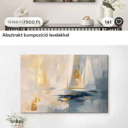
7900
Ft
141
13166
Ft
Absztrakt kompozíció levelekkel