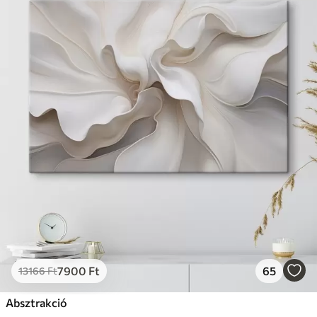
7900
Ft
65
13166
Ft
Absztrakció