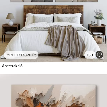
17820
Ft
150
29700
Ft
Absztrakció