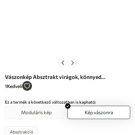
Vászonkép Absztrakt virágok, könnyed
kompozíció olajfestmény stílusban Nr s46325
1
Kedveli
Ez a termék a következő változatban is kapható:
Moduláris kép
Kép vászonra
Absztrakció