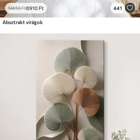
8910
Ft
441
14850
Ft
Absztrakt virágok