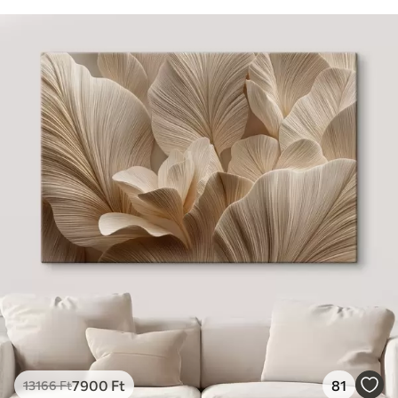
7900
Ft
81
13166
Ft