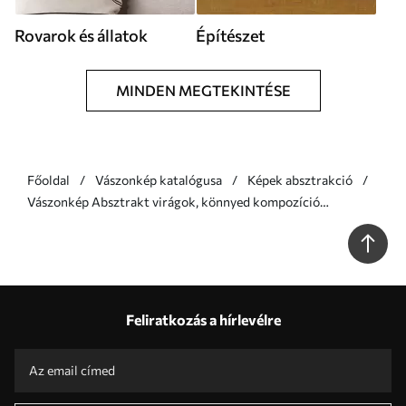
Rovarok és állatok
Építészet
MINDEN MEGTEKINTÉSE
Főoldal
Vászonkép katalógusa
Képek absztrakció
Vászonkép Absztrakt virágok, könnyed kompozíció
olajfestmény stílusban Nr s46325
Feliratkozás a hírlevélre