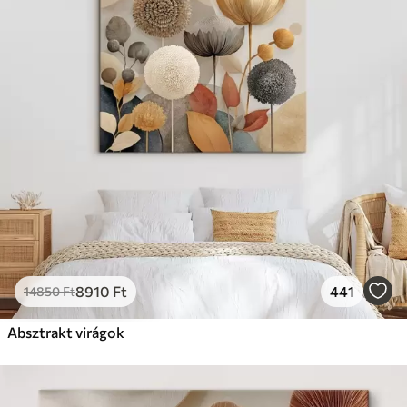
✗
Környezetbarát anyag
Prémium
Tól
11140
Ft
✓
Élénk, gazdag színek
✓
Fakulásálló
✓
Biztonságos, szagtalan tinta
✓
Vászonhatású felület
✗
Környezetbarát anyag
Eco-Prémium
Tól
13990
Ft
8910
Ft
441
14850
Ft
✓
Élénk, gazdag színek
✓
Absztrakt virágok
Fakulásálló
✓
Biztonságos, szagtalan tinta
✓
Vászonhatású felület
✓
Környezetbarát anyag