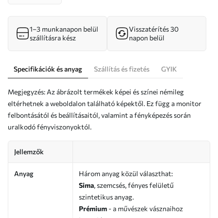
1–3 munkanapon belül
Visszatérítés 30
szállításra kész
napon belül
Specifikációk és anyag
Szállítás és fizetés
GYIK
Megjegyzés: Az ábrázolt termékek képei és színei némileg
eltérhetnek a weboldalon található képektől. Ez függ a monitor
felbontásától és beállításaitól, valamint a fényképezés során
uralkodó fényviszonyoktól.
Jellemzők
Anyag
Három anyag közül választhat:
Sima
, szemcsés, fényes felületű
szintetikus anyag.
Prémium
- a művészek vásznaihoz