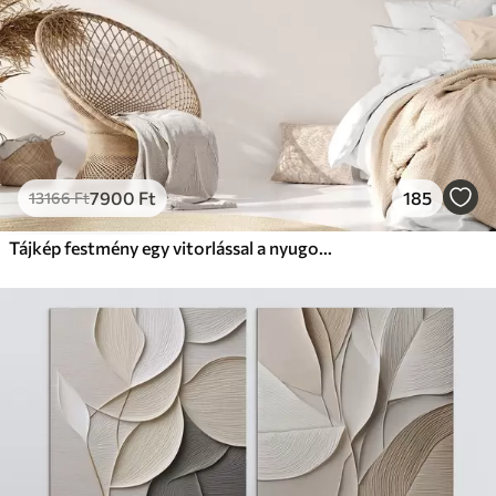
7900
Ft
185
13166
Ft
Tájkép festmény egy vitorlással a nyugodt tengeren, narancssárga és sárga égbolt, távoli hegyek