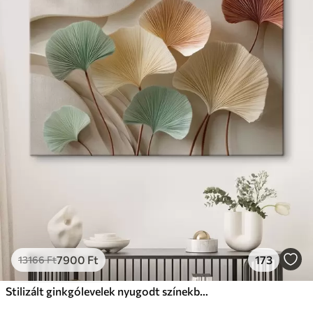
7900
Ft
173
13166
Ft
Stilizált ginkgólevelek nyugodt színekben