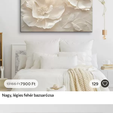
7900
Ft
129
13166
Ft
Nagy, légies fehér bazsarózsa