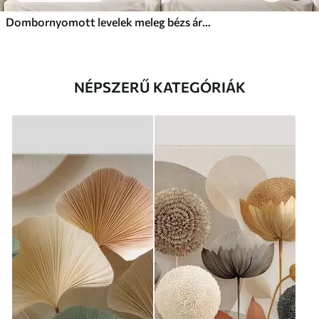
Dombornyomott levelek meleg bézs árnyalatokban
NÉPSZERŰ KATEGÓRIÁK