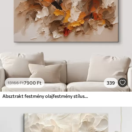
7900
Ft
339
13166
Ft
Absztrakt festmény olajfestmény stílusban