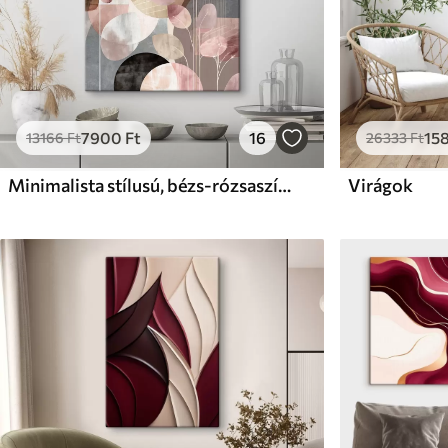
7900
Ft
16
15
13166
Ft
26333
Ft
Minimalista stílusú, bézs-rózsaszín árnyalatú virágdísz
Virágok