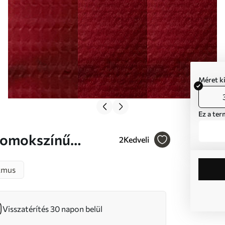
Méret k
Ez a ter
2
Kedveli
ban Nr s46331
zmus
Visszatérítés 30 napon belül