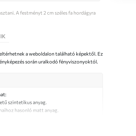
sztani. A festményt 2 cm széles fa hordágyra
IK
 eltérhetnek a weboldalon található képektől. Ez
a fényképezés során uralkodó fényviszonyoktól.
at:
letű szintetikus anyag.
naihoz hasonló matt anyag.
őségű, 100% pamutból készült vászon.