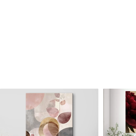
Cikkszám
s46331
Továbbá
Lakkbevonatot adhat hozzá
Elérhető anyagok
Standard
Prémium
Tól
8910
Ft
Tól
11140
Ft
✓
✓
Élénk, gazdag színek
Élénk, gazdag színek
✓
✓
Fakulásálló
Fakulásálló
✓
✓
Biztonságos, szagtalan tinta
Biztonságos, szagtala
✗
✓
Vászonhatású felület
Vászonhatású felület
✗
✗
Környezetbarát anyag
Környezetbarát anya