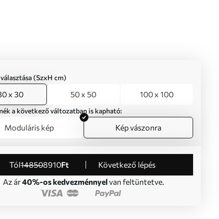
iválasztása (SzxH cm)
30 x 30
50 x 50
100 x 100
mék a következő változatban is kapható:
Moduláris kép
Kép vászonra
Tól
14850
8910
Ft
Következő lépés
Az ár
40%-os kedvezménnyel
van feltüntetve.