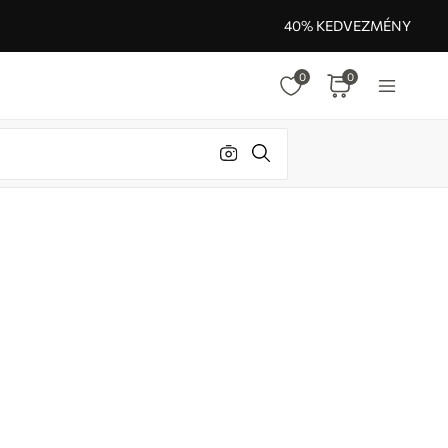
40% KEDVEZMÉNY
0
0