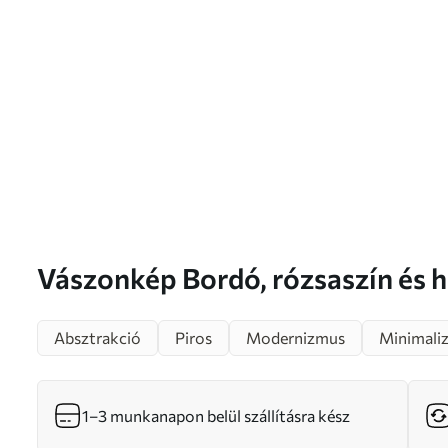
Vászonkép Bordó, rózsaszín és homokszínű
akcentussal, geometrikus stílus
Absztrakció
Piros
Modernizmus
Minimali
1–3 munkanapon belül szállításra kész