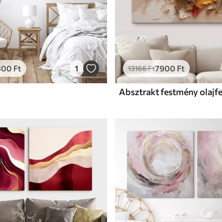
800
Ft
1
7900
Ft
13166
Ft