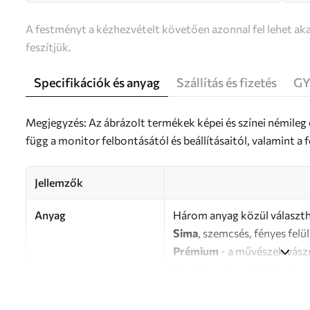
A festményt a kézhezvételt követően azonnal fel lehet aka
feszítjük.
Specifikációk és anyag
Szállítás és fizetés
GY
Megjegyzés: Az ábrázolt termékek képei és színei némileg
függ a monitor felbontásától és beállításaitól, valamint 
Jellemzők
Anyag
Három anyag közül választh
Sima
, szemcsés, fényes felü
Prémium
- a művészek vász
Eco-Premium
- kiváló min
Szerző
UWALLS