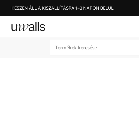
KÉSZEN ÁLL A KISZÁLLÍTÁSRA 1–3 NAPON BELÜL