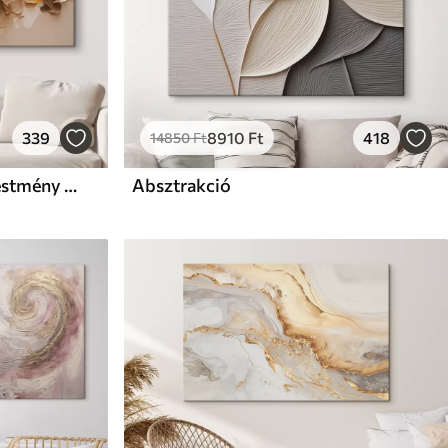
339
8910
Ft
418
14850
Ft
Absztrakt festmény olajfestmény stílusban
Absztrakció