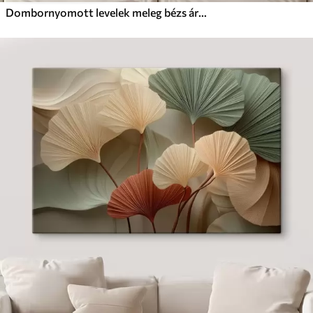
Dombornyomott levelek meleg bézs árnyalatokban