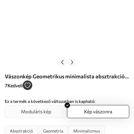
Vászonkép Geometrikus minimalista absztrakció
Nr s46352
7
Kedveli
Ez a termék a következő változatban is kapható:
Moduláris kép
Kép vászonra
Absztrakció
Geometria
Minimalizmus