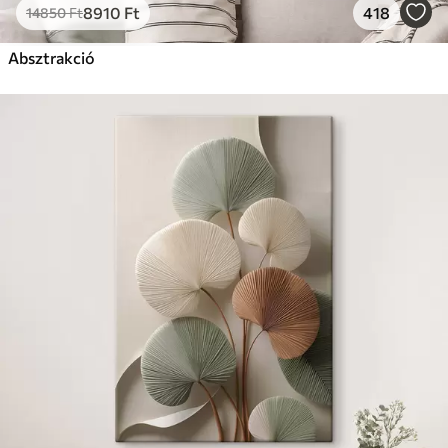
8910
Ft
418
14850
Ft
Absztrakció