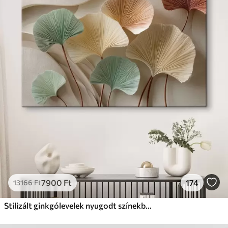
✓
Biztonságos, szagtalan tinta
✗
Vászonhatású felület
✗
Környezetbarát anyag
Prémium
Tól
9875
Ft
✓
Élénk, gazdag színek
✓
Fakulásálló
✓
Biztonságos, szagtalan tinta
✓
Vászonhatású felület
✗
Környezetbarát anyag
Eco-Prémium
Tól
12405
Ft
7900
Ft
174
13166
Ft
✓
Élénk, gazdag színek
✓
Fakulásálló
Stilizált ginkgólevelek nyugodt színekben
✓
Biztonságos, szagtalan tinta