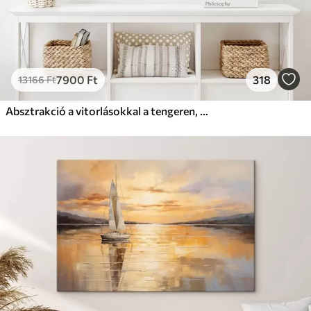
7900
Ft
318
13166
Ft
Absztrakció a vitorlásokkal a tengeren, akril stílusban, naplemente