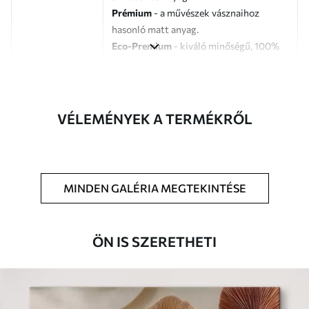
Prémium
- a művészek vásznaihoz
hasonló matt anyag.
Eco-Premium
- kiváló minőségű, 100%
pamutból készült vászon.
Szerző
UWALLS
VÉLEMÉNYEK A TERMÉKRŐL
Cikkszám
s46352
Továbbá
Lakkbevonatot adhat hozzá.
MINDEN GALÉRIA MEGTEKINTÉSE
Elérhető anyagok
Standard
ÖN IS SZERETHETI
Tól
7900
Ft
✓
Élénk, gazdag színek
✓
Fakulásálló