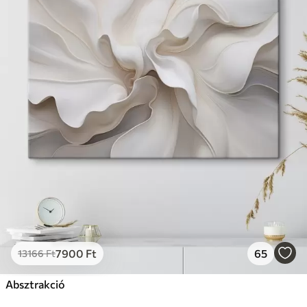
7900
Ft
65
13166
Ft
Absztrakció