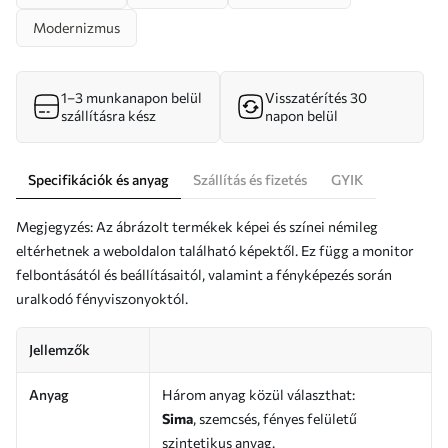
Modernizmus
1–3 munkanapon belül
Visszatérítés 30
szállításra kész
napon belül
Specifikációk és anyag
Szállítás és fizetés
GYIK
Megjegyzés: Az ábrázolt termékek képei és színei némileg
eltérhetnek a weboldalon található képektől. Ez függ a monitor
felbontásától és beállításaitól, valamint a fényképezés során
uralkodó fényviszonyoktól.
Jellemzők
Anyag
Három anyag közül választhat:
Sima
, szemcsés, fényes felületű
szintetikus anyag.