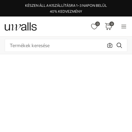
KÉSZEN ÁLL A KISZÁLLÍTÁSRA 1–3 NAPON BELÜL
40% KEDVEZMÉNY
0
0