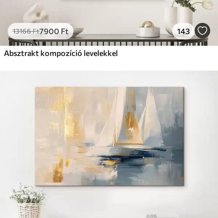
7900
Ft
143
13166
Ft
Absztrakt kompozíció levelekkel