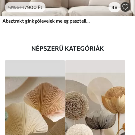
7900
Ft
48
13166
Ft
Absztrakt ginkgólevelek meleg pasztell színekben
NÉPSZERŰ KATEGÓRIÁK