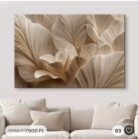
7900
Ft
83
13166
Ft