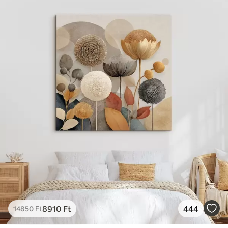
✓
Vászonhatású felület
✓
Környezetbarát anyag
8910
Ft
444
14850
Ft