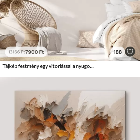
7900
Ft
188
13166
Ft
Tájkép festmény egy vitorlással a nyugodt tengeren, narancssárga és sárga égbolt, távoli hegyek