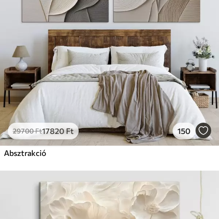
17820
Ft
150
29700
Ft
Absztrakció