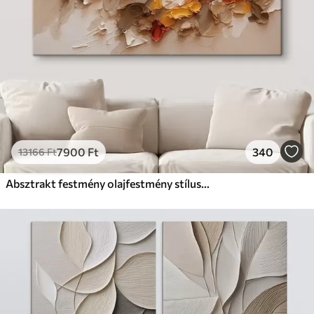
7900
Ft
340
13166
Ft
Absztrakt festmény olajfestmény stílusban