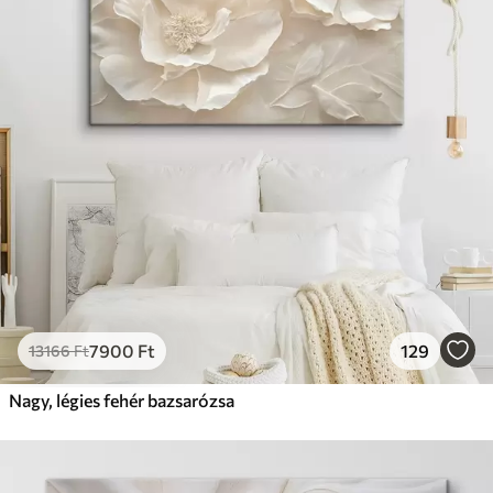
7900
Ft
129
13166
Ft
Nagy, légies fehér bazsarózsa