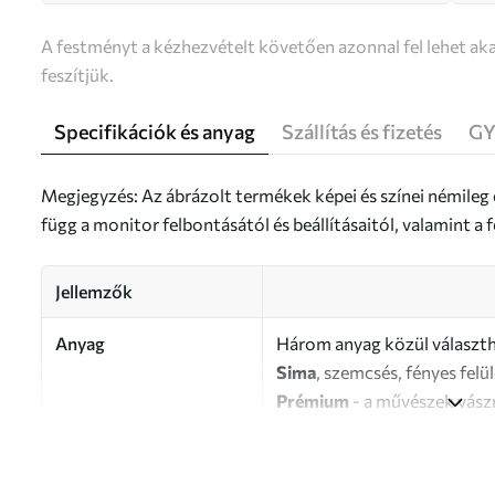
A festményt a kézhezvételt követően azonnal fel lehet aka
feszítjük.
Specifikációk és anyag
Szállítás és fizetés
GY
Megjegyzés: Az ábrázolt termékek képei és színei némileg
függ a monitor felbontásától és beállításaitól, valamint 
Jellemzők
Anyag
Három anyag közül választh
Sima
, szemcsés, fényes felü
Prémium
- a művészek vász
Eco-Premium
- kiváló min
Szerző
UWALLS