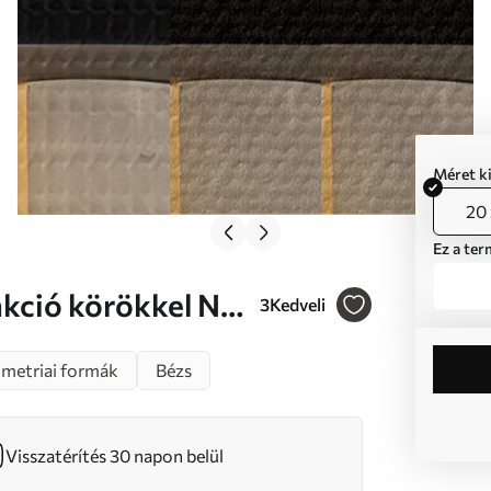
Méret k
20 
Ez a ter
3
Kedveli
metriai formák
Bézs
Visszatérítés 30 napon belül