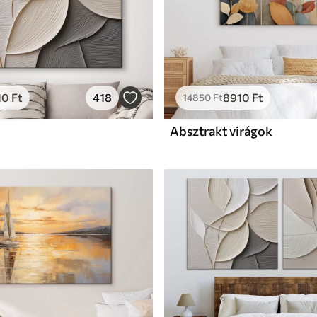
10
Ft
418
8910
Ft
14850
Ft
Absztrakt virágok