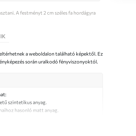
sztani. A festményt 2 cm széles fa hordágyra
IK
 eltérhetnek a weboldalon található képektől. Ez
a fényképezés során uralkodó fényviszonyoktól.
at:
letű szintetikus anyag.
naihoz hasonló matt anyag.
őségű, 100% pamutból készült vászon.