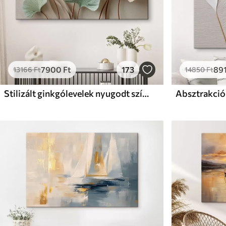
7900
Ft
173
89
13166
Ft
14850
Ft
Stilizált ginkgólevelek nyugodt színekben
Absztrakció