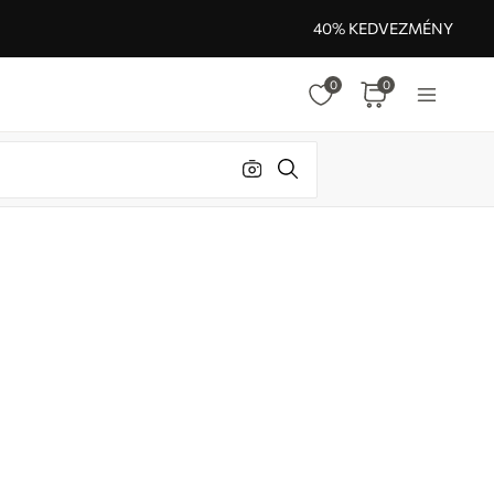
40% KEDVEZMÉNY
0
0