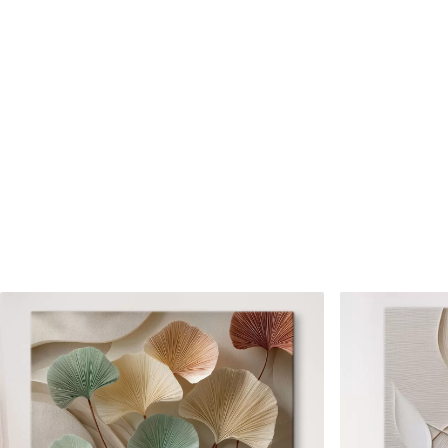
Cikkszám
s46359
Továbbá
Lakkbevonatot adhat hozzá
Elérhető anyagok
Standard
Prémium
Tól
7900
Ft
Tól
9875
Ft
✓
✓
Élénk, gazdag színek
Élénk, gazdag színek
✓
✓
Fakulásálló
Fakulásálló
✓
✓
Biztonságos, szagtalan tinta
Biztonságos, szagtala
✗
✓
Vászonhatású felület
Vászonhatású felület
✗
✗
Környezetbarát anyag
Környezetbarát anya