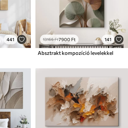
441
7900
Ft
141
13166
Ft
Absztrakt kompozíció levelekkel