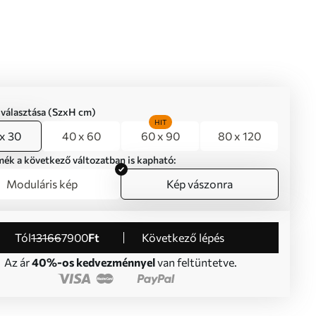
iválasztása (SzxH cm)
HIT
x 30
40 x 60
60 x 90
80 x 120
mék a következő változatban is kapható:
Moduláris kép
Kép vászonra
Tól
13166
7900
Ft
Következő lépés
Az ár
40%-os kedvezménnyel
van feltüntetve.