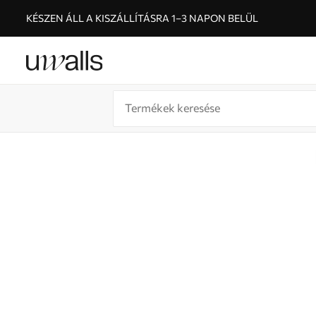
KÉSZEN ÁLL A KISZÁLLÍTÁSRA 1–3 NAPON BELÜL