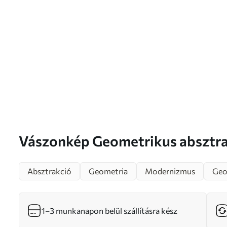
Vászonkép Geometrikus absztrakció körökkel Nr
s46359
Absztrakció
Geometria
Modernizmus
Geo
1–3 munkanapon belül szállításra kész