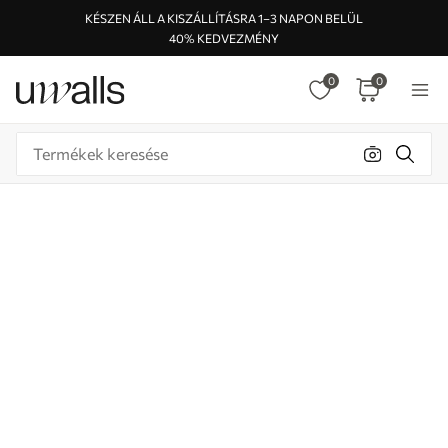
KÉSZEN ÁLL A KISZÁLLÍTÁSRA 1–3 NAPON BELÜL
40% KEDVEZMÉNY
0
0