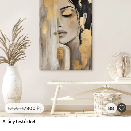
7900
Ft
88
13166
Ft
A lány festékkel