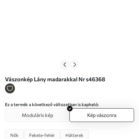
Vászonkép Lány madarakkal Nr s46368
Ez a termék a következő változatban is kapható:
Moduláris kép
Kép vászonra
Nők
Fekete-fehér
Hátterek