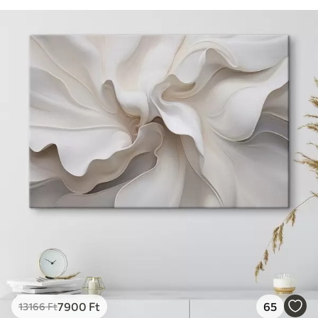
7900
Ft
65
13166
Ft