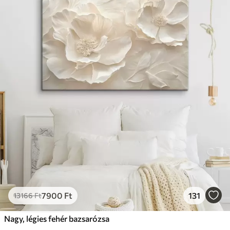
7900
Ft
131
13166
Ft
Nagy, légies fehér bazsarózsa