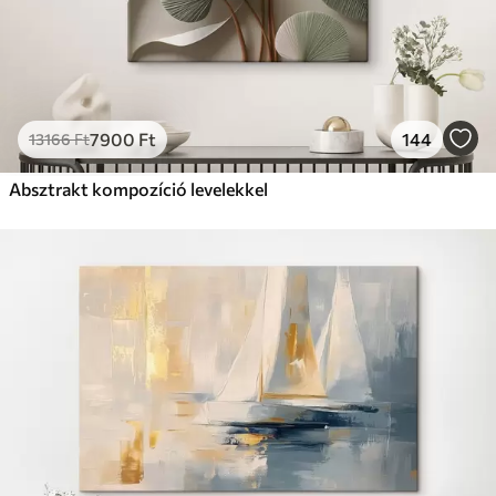
7900
Ft
144
13166
Ft
Absztrakt kompozíció levelekkel