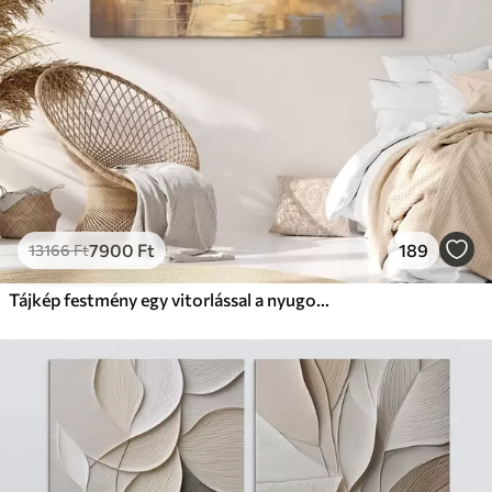
7900
Ft
189
13166
Ft
Tájkép festmény egy vitorlással a nyugodt tengeren, narancssárga és sárga égbolt, távoli hegyek