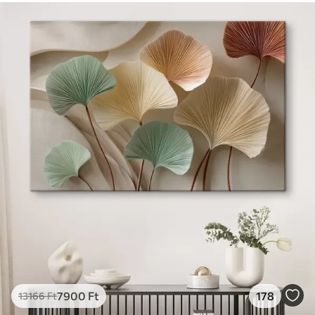
7900
Ft
178
13166
Ft