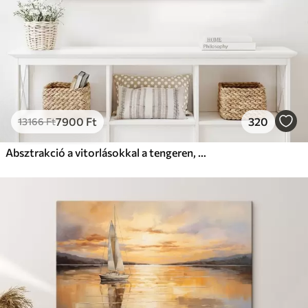
7900
Ft
320
13166
Ft
Absztrakció a vitorlásokkal a tengeren, akril stílusban, naplemente