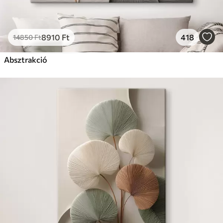
8910
Ft
418
14850
Ft
Absztrakció