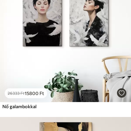
✗
Környezetbarát anyag
Prémium
Tól
9875
Ft
✓
Élénk, gazdag színek
✓
Fakulásálló
✓
Biztonságos, szagtalan tinta
✓
Vászonhatású felület
✗
Környezetbarát anyag
Eco-Prémium
Tól
12405
Ft
15800
Ft
26333
Ft
✓
Élénk, gazdag színek
✓
Nő galambokkal
Fakulásálló
✓
Biztonságos, szagtalan tinta
✓
Vászonhatású felület
✓
Környezetbarát anyag