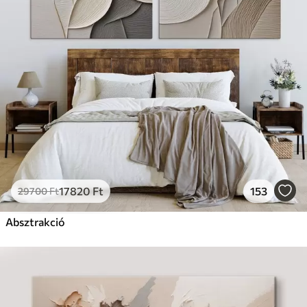
17820
Ft
153
29700
Ft
Absztrakció