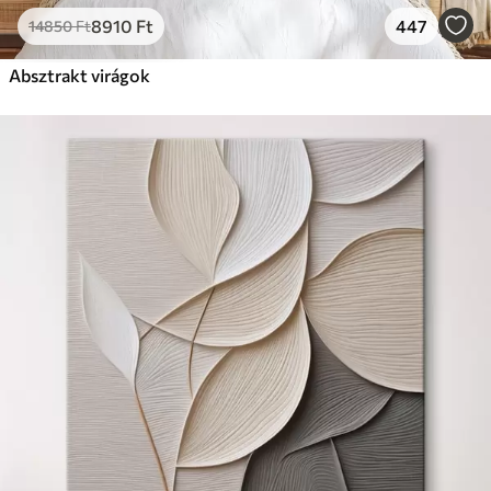
8910
Ft
447
14850
Ft
Absztrakt virágok