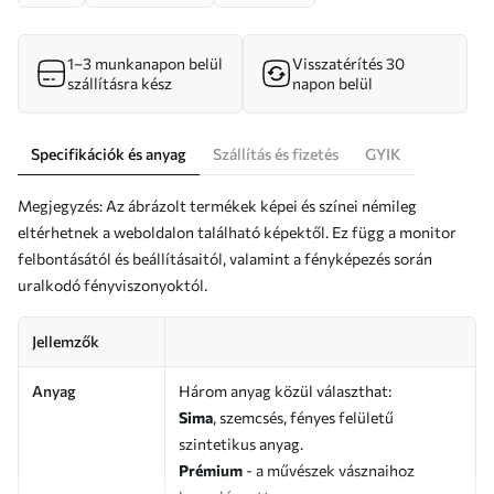
1–3 munkanapon belül
Visszatérítés 30
szállításra kész
napon belül
Specifikációk és anyag
Szállítás és fizetés
GYIK
Megjegyzés: Az ábrázolt termékek képei és színei némileg
eltérhetnek a weboldalon található képektől. Ez függ a monitor
felbontásától és beállításaitól, valamint a fényképezés során
uralkodó fényviszonyoktól.
Jellemzők
Anyag
Három anyag közül választhat:
Sima
, szemcsés, fényes felületű
szintetikus anyag.
Prémium
- a művészek vásznaihoz