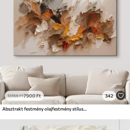
7900
Ft
342
13166
Ft
Absztrakt festmény olajfestmény stílusban