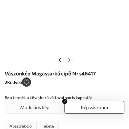
Vászonkép Magassarkú cipő Nr s46417
2
Kedveli
Ez a termék a következő változatban is kapható:
Moduláris kép
Kép vászonra
Absztrakció
Fekete