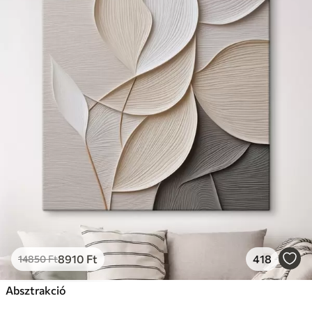
8910
Ft
418
14850
Ft
Absztrakció