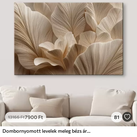
7900
Ft
81
13166
Ft
Dombornyomott levelek meleg bézs árnyalatokban