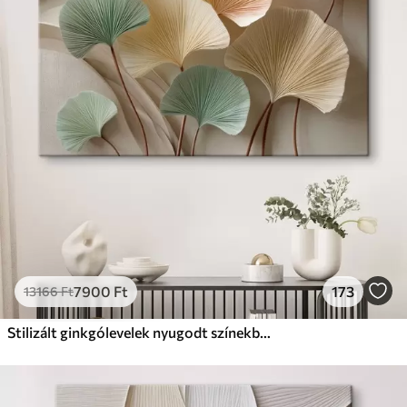
✗
Környezetbarát anyag
Prémium
Tól
9875
Ft
✓
Élénk, gazdag színek
✓
Fakulásálló
✓
Biztonságos, szagtalan tinta
✓
Vászonhatású felület
✗
Környezetbarát anyag
Eco-Prémium
Tól
12405
Ft
7900
Ft
173
13166
Ft
✓
Élénk, gazdag színek
✓
Fakulásálló
Stilizált ginkgólevelek nyugodt színekben
✓
Biztonságos, szagtalan tinta
✓
Vászonhatású felület
✓
Környezetbarát anyag