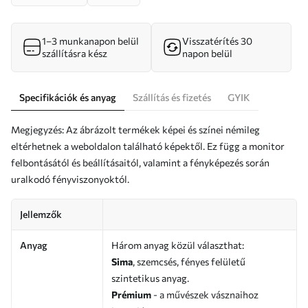
1–3 munkanapon belül
Visszatérítés 30
szállításra kész
napon belül
Specifikációk és anyag
Szállítás és fizetés
GYIK
Megjegyzés: Az ábrázolt termékek képei és színei némileg
eltérhetnek a weboldalon található képektől. Ez függ a monitor
felbontásától és beállításaitól, valamint a fényképezés során
uralkodó fényviszonyoktól.
Jellemzők
Anyag
Három anyag közül választhat:
Sima
, szemcsés, fényes felületű
szintetikus anyag.
Prémium
- a művészek vásznaihoz