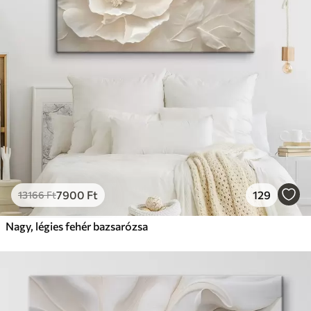
7900
Ft
129
13166
Ft
Nagy, légies fehér bazsarózsa