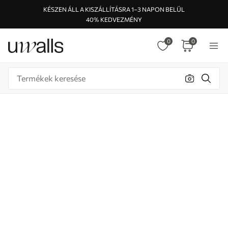
KÉSZEN ÁLL A KISZÁLLÍTÁSRA 1–3 NAPON BELÜL
40% KEDVEZMÉNY
0
0