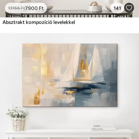
7900
Ft
141
13166
Ft
Absztrakt kompozíció levelekkel