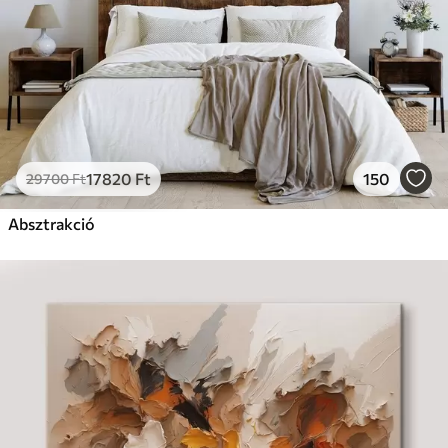
17820
Ft
150
29700
Ft
Absztrakció