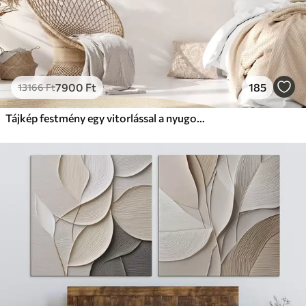
7900
Ft
185
13166
Ft
Tájkép festmény egy vitorlással a nyugodt tengeren, narancssárga és sárga égbolt, távoli hegyek