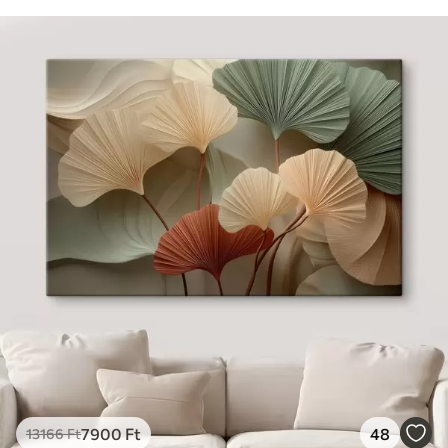
7900
Ft
48
13166
Ft