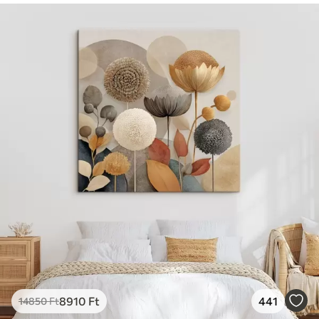
8910
Ft
441
14850
Ft