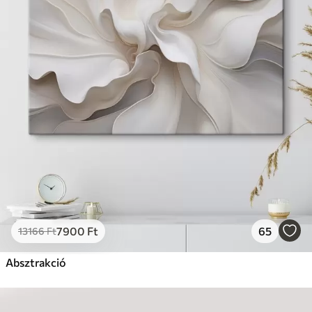
7900
Ft
65
13166
Ft
Absztrakció