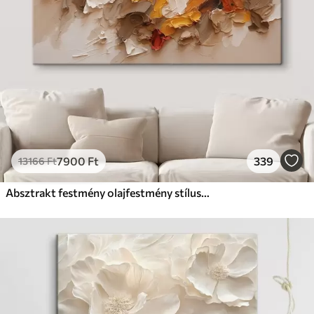
7900
Ft
339
13166
Ft
Absztrakt festmény olajfestmény stílusban