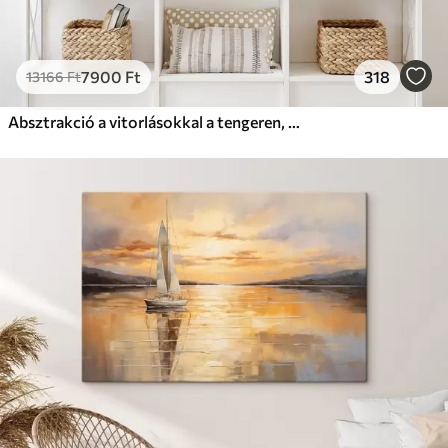
7900
Ft
318
13166
Ft
Absztrakció a vitorlásokkal a tengeren, akril stílusban, naplemente