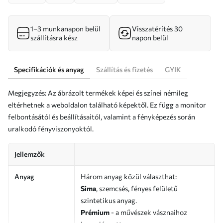
1–3 munkanapon belül
Visszatérítés 30
szállításra kész
napon belül
Specifikációk és anyag
Szállítás és fizetés
GYIK
Megjegyzés: Az ábrázolt termékek képei és színei némileg
eltérhetnek a weboldalon található képektől. Ez függ a monitor
felbontásától és beállításaitól, valamint a fényképezés során
uralkodó fényviszonyoktól.
Jellemzők
Anyag
Három anyag közül választhat:
Sima
, szemcsés, fényes felületű
szintetikus anyag.
Prémium
- a művészek vásznaihoz