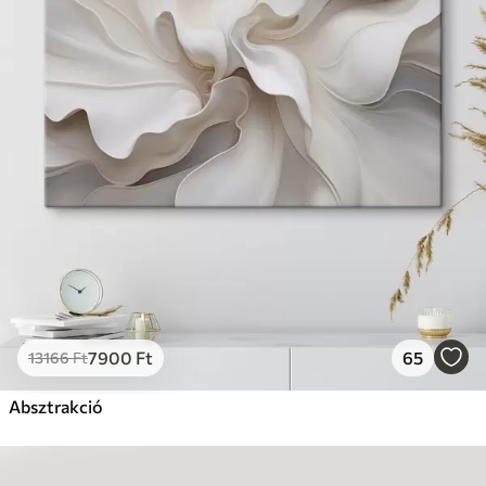
7900
Ft
65
13166
Ft
Absztrakció