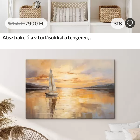
7900
Ft
318
13166
Ft
Absztrakció a vitorlásokkal a tengeren, akril stílusban, naplemente