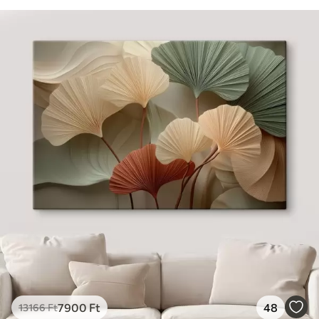
7900
Ft
48
13166
Ft