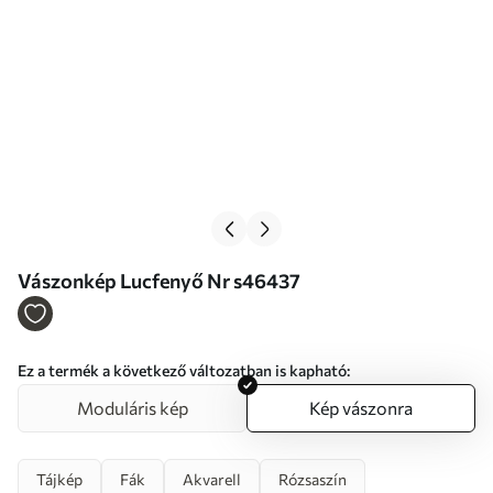
Vászonkép Lucfenyő Nr s46437
Ez a termék a következő változatban is kapható:
Moduláris kép
Kép vászonra
Tájkép
Fák
Akvarell
Rózsaszín