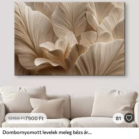
7900
Ft
81
13166
Ft
Dombornyomott levelek meleg bézs árnyalatokban