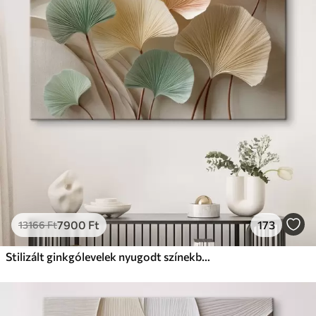
✗
Környezetbarát anyag
Prémium
Tól
9875
Ft
✓
Élénk, gazdag színek
✓
Fakulásálló
✓
Biztonságos, szagtalan tinta
✓
Vászonhatású felület
✗
Környezetbarát anyag
Eco-Prémium
Tól
12405
Ft
7900
Ft
173
13166
Ft
✓
Élénk, gazdag színek
✓
Fakulásálló
Stilizált ginkgólevelek nyugodt színekben
✓
Biztonságos, szagtalan tinta
✓
Vászonhatású felület
✓
Környezetbarát anyag