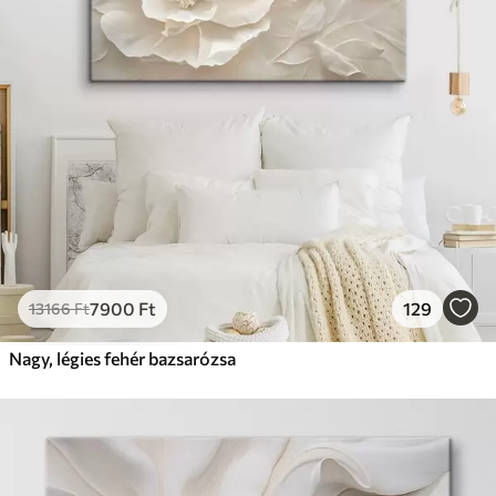
7900
Ft
129
13166
Ft
Nagy, légies fehér bazsarózsa