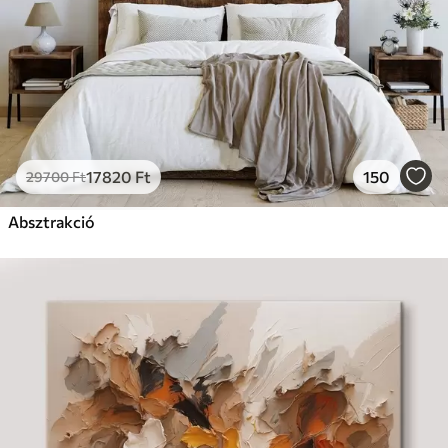
17820
Ft
150
29700
Ft
Absztrakció