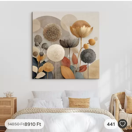
8910
Ft
441
14850
Ft