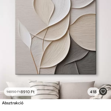
8910
Ft
418
14850
Ft
Absztrakció