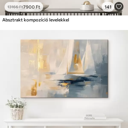
7900
Ft
141
13166
Ft
Absztrakt kompozíció levelekkel