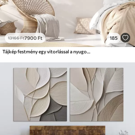
7900
Ft
185
13166
Ft
Tájkép festmény egy vitorlással a nyugodt tengeren, narancssárga és sárga égbolt, távoli hegyek