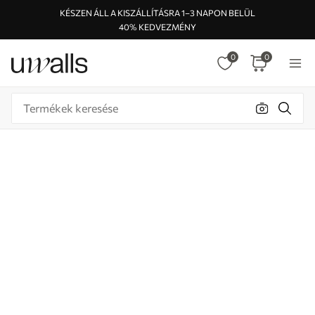
KÉSZEN ÁLL A KISZÁLLÍTÁSRA 1–3 NAPON BELÜL
40% KEDVEZMÉNY
0
0