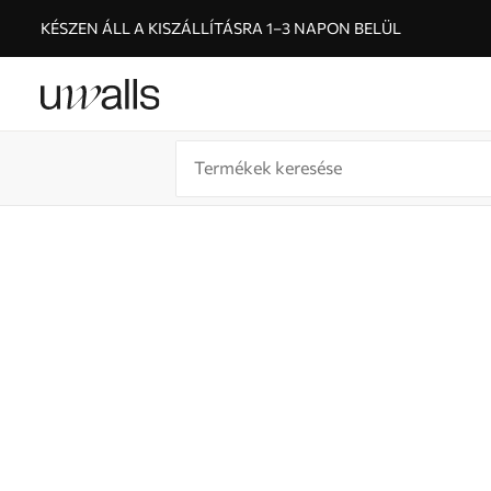
KÉSZEN ÁLL A KISZÁLLÍTÁSRA 1–3 NAPON BELÜL