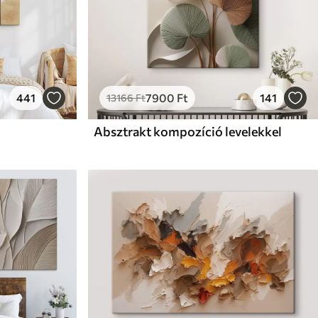
441
7900
Ft
141
13166
Ft
Absztrakt kompozíció levelekkel