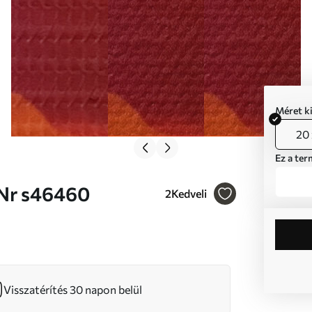
Méret k
20 
Ez a ter
zet Nr s46460
2
Kedveli
Visszatérítés 30 napon belül