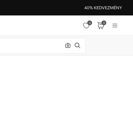
40% KEDVEZMÉNY
0
0