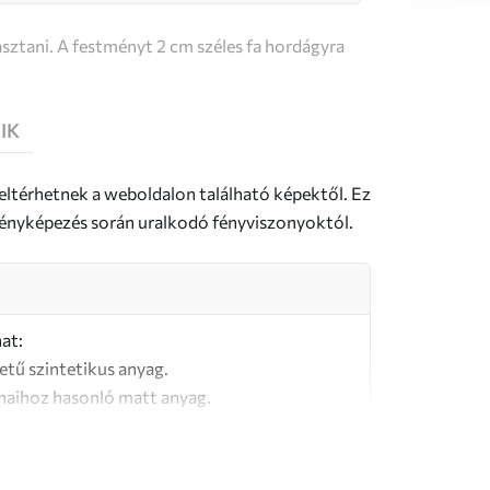
sztani. A festményt 2 cm széles fa hordágyra
IK
 eltérhetnek a weboldalon található képektől. Ez
a fényképezés során uralkodó fényviszonyoktól.
at:
letű szintetikus anyag.
naihoz hasonló matt anyag.
őségű, 100% pamutból készült vászon.