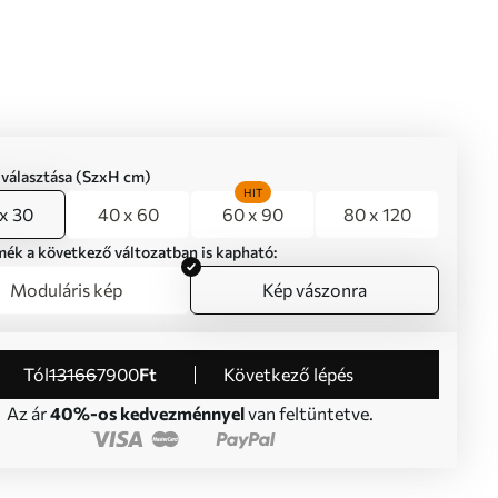
iválasztása (SzxH cm)
HIT
x 30
40 x 60
60 x 90
80 x 120
mék a következő változatban is kapható:
Moduláris kép
Kép vászonra
Tól
13166
7900
Ft
Következő lépés
Az ár
40%-os kedvezménnyel
van feltüntetve.