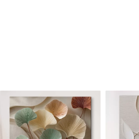
Cikkszám
s46460
Továbbá
Lakkbevonatot adhat hozzá
Elérhető anyagok
Standard
Prémium
Tól
7900
Ft
Tól
9875
Ft
✓
✓
Élénk, gazdag színek
Élénk, gazdag színek
✓
✓
Fakulásálló
Fakulásálló
✓
✓
Biztonságos, szagtalan tinta
Biztonságos, szagtala
✗
✓
Vászonhatású felület
Vászonhatású felület
✗
✗
Környezetbarát anyag
Környezetbarát anya