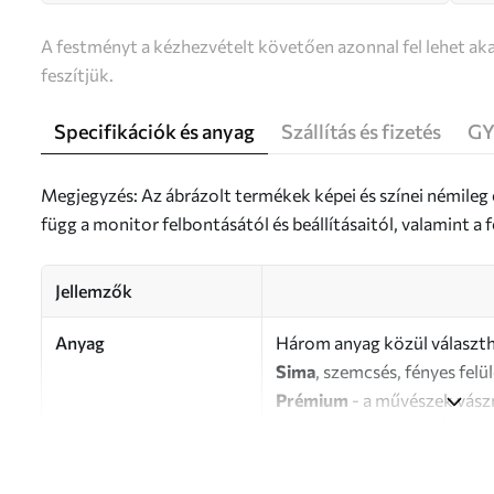
A festményt a kézhezvételt követően azonnal fel lehet aka
feszítjük.
Specifikációk és anyag
Szállítás és fizetés
GY
Megjegyzés: Az ábrázolt termékek képei és színei némileg
függ a monitor felbontásától és beállításaitól, valamint 
Jellemzők
Anyag
Három anyag közül választh
Sima
, szemcsés, fényes felü
Prémium
- a művészek vász
Eco-Premium
- kiváló min
Szerző
UWALLS