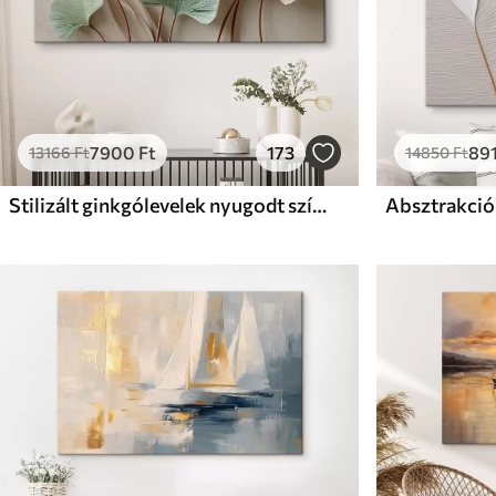
7900
Ft
173
89
13166
Ft
14850
Ft
Stilizált ginkgólevelek nyugodt színekben
Absztrakció