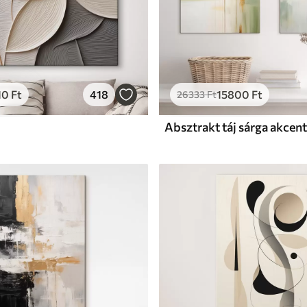
10
Ft
418
15800
Ft
26333
Ft