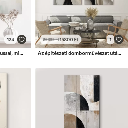
124
15800
Ft
1
26333
Ft
Absztrakt táj sárga akcentussal, minimalista kompozíció földből, vízből és égből, tompított színekkel
Az építészeti domborművészet utánzata; organikus, absztrakt geometria.