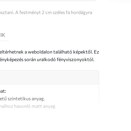
sztani. A festményt 2 cm széles fa hordágyra
IK
 eltérhetnek a weboldalon található képektől. Ez
a fényképezés során uralkodó fényviszonyoktól.
at:
letű szintetikus anyag.
naihoz hasonló matt anyag.
őségű, 100% pamutból készült vászon.