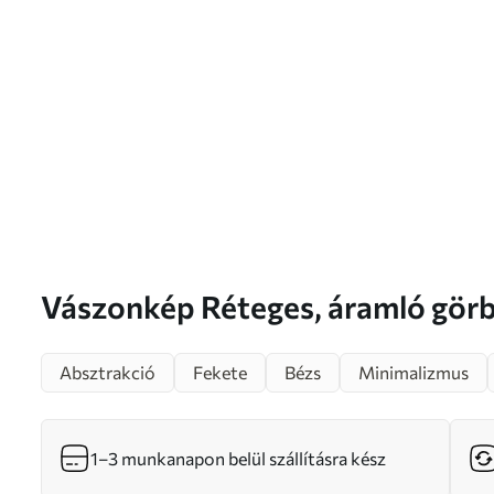
Vászonkép Réteges, áramló görbék fekete, krém
és szürkésbarna színben Nr s46
Absztrakció
Fekete
Bézs
Minimalizmus
1–3 munkanapon belül szállításra kész