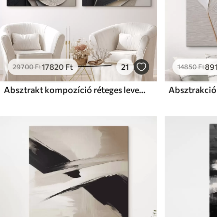
17820
Ft
21
89
29700
Ft
14850
Ft
Absztrakt kompozíció réteges levelekből, ívelt formákból feketében, fehérben és bézsben, texturált művészet
Absztrakció