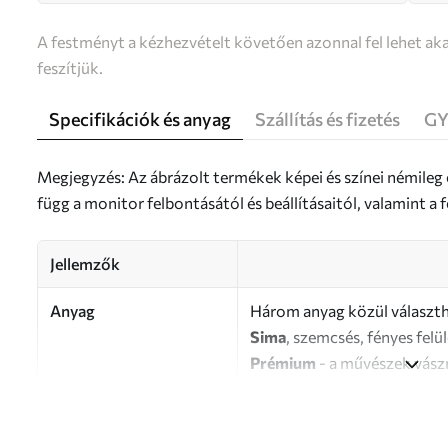
A festményt a kézhezvételt követően azonnal fel lehet aka
feszítjük.
Specifikációk és anyag
Szállítás és fizetés
GY
Megjegyzés: Az ábrázolt termékek képei és színei némileg
függ a monitor felbontásától és beállításaitól, valamint 
Jellemzők
Anyag
Három anyag közül választh
Sima
, szemcsés, fényes felü
Prémium
- a művészek vász
Eco-Premium
- kiváló min
Szerző
UWALLS