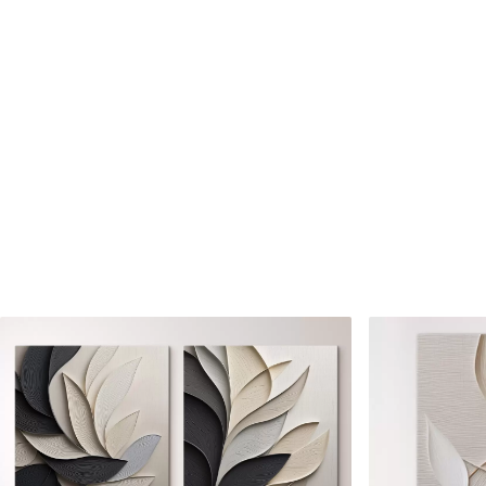
Cikkszám
s46492
Továbbá
Lakkbevonatot adhat hozzá
Elérhető anyagok
Standard
Prémium
Tól
7900
Ft
Tól
9875
Ft
✓
✓
Élénk, gazdag színek
Élénk, gazdag színek
✓
✓
Fakulásálló
Fakulásálló
✓
✓
Biztonságos, szagtalan tinta
Biztonságos, szagtala
✗
✓
Vászonhatású felület
Vászonhatású felület
✗
✗
Környezetbarát anyag
Környezetbarát anya