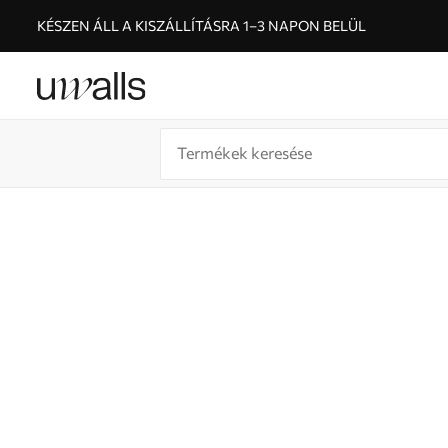
KÉSZEN ÁLL A KISZÁLLÍTÁSRA 1–3 NAPON BELÜL