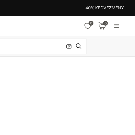
40% KEDVEZMÉNY
0
0