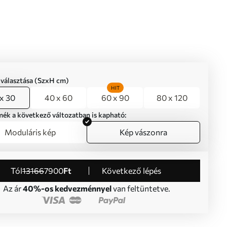
iválasztása (SzxH cm)
HIT
x 30
40 x 60
60 x 90
80 x 120
mék a következő változatban is kapható:
Moduláris kép
Kép vászonra
Tól
13166
7900
Ft
Következő lépés
Az ár
40%-os kedvezménnyel
van feltüntetve.