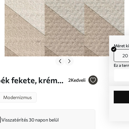
Méret k
20 
Ez a ter
2
Kedveli
492
Modernizmus
Visszatérítés 30 napon belül