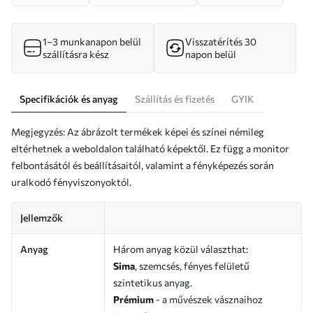
1–3 munkanapon belül
Visszatérítés 30
szállításra kész
napon belül
Specifikációk és anyag
Szállítás és fizetés
GYIK
Megjegyzés: Az ábrázolt termékek képei és színei némileg
eltérhetnek a weboldalon található képektől. Ez függ a monitor
felbontásától és beállításaitól, valamint a fényképezés során
uralkodó fényviszonyoktól.
Jellemzők
Anyag
Három anyag közül választhat:
Sima
, szemcsés, fényes felületű
szintetikus anyag.
Prémium
- a művészek vásznaihoz