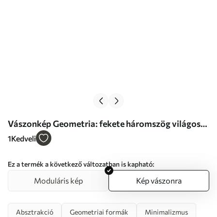
Vászonkép Geometria: fekete háromszög világos
foltokkal és vonalakkal Nr s46540
1
Kedveli
Ez a termék a következő változatban is kapható:
Moduláris kép
Kép vászonra
Absztrakció
Geometriai formák
Minimalizmus