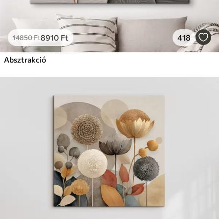
8910
Ft
418
14850
Ft
Absztrakció