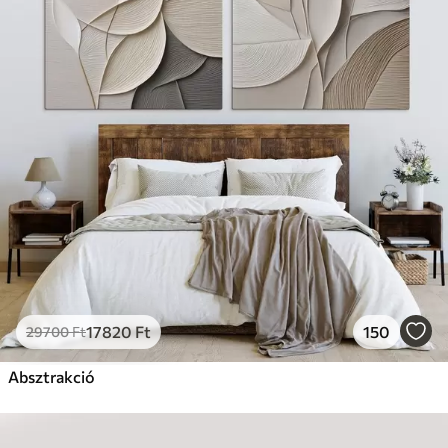
17820
Ft
150
29700
Ft
Absztrakció