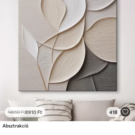
8910
Ft
418
14850
Ft
Absztrakció