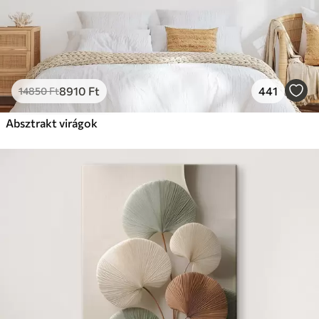
8910
Ft
441
14850
Ft
Absztrakt virágok