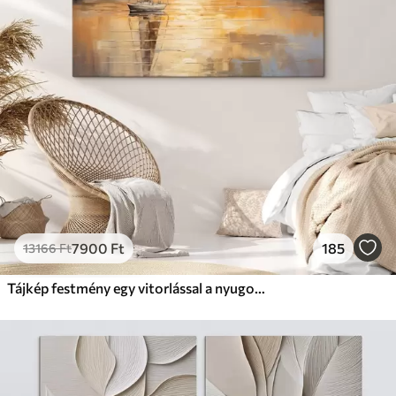
7900
Ft
185
13166
Ft
Tájkép festmény egy vitorlással a nyugodt tengeren, narancssárga és sárga égbolt, távoli hegyek