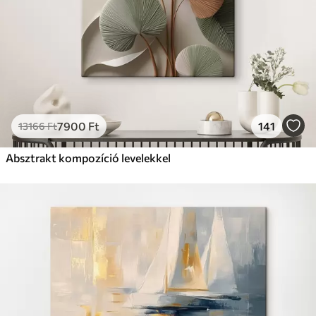
7900
Ft
141
13166
Ft
Absztrakt kompozíció levelekkel