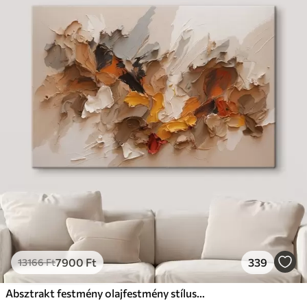
7900
Ft
339
13166
Ft
Absztrakt festmény olajfestmény stílusban