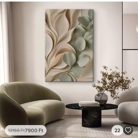
7900
Ft
22
13166
Ft