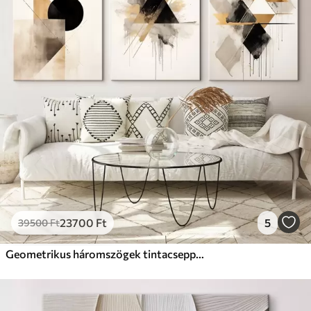
✗
Környezetbarát anyag
Prémium
Tól
9875
Ft
✓
Élénk, gazdag színek
✓
Fakulásálló
✓
Biztonságos, szagtalan tinta
✓
Vászonhatású felület
✗
Környezetbarát anyag
Eco-Prémium
Tól
12405
Ft
23700
Ft
5
39500
Ft
✓
Élénk, gazdag színek
✓
Fakulásálló
Geometrikus háromszögek tintacseppekkel, fekete és okker színben
✓
Biztonságos, szagtalan tinta
✓
Vászonhatású felület
✓
Környezetbarát anyag