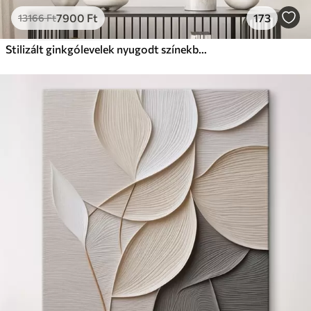
7900
Ft
173
13166
Ft
Stilizált ginkgólevelek nyugodt színekben