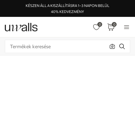
KÉSZEN ÁLL A KISZÁLLÍTÁSRA 1–3 NAPON BELÜL
40% KEDVEZMÉNY
0
0