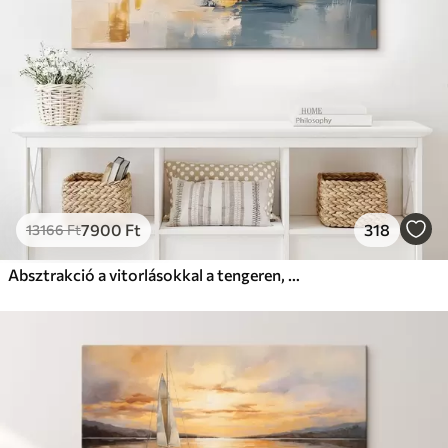
7900
Ft
318
13166
Ft
Absztrakció a vitorlásokkal a tengeren, akril stílusban, naplemente