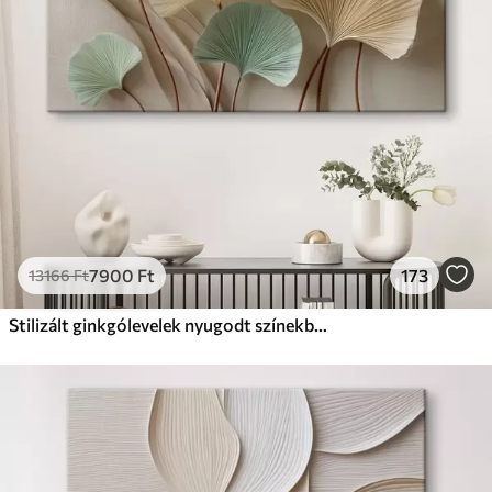
Prémium
Tól
9875
Ft
✓
Élénk, gazdag színek
✓
Fakulásálló
✓
Biztonságos, szagtalan tinta
✓
Vászonhatású felület
✗
Környezetbarát anyag
Eco-Prémium
Tól
12405
Ft
7900
Ft
173
13166
Ft
✓
Élénk, gazdag színek
✓
Fakulásálló
Stilizált ginkgólevelek nyugodt színekben
✓
Biztonságos, szagtalan tinta
✓
Vászonhatású felület
✓
Környezetbarát anyag