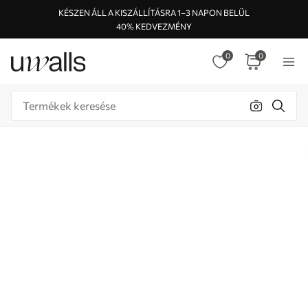
KÉSZEN ÁLL A KISZÁLLÍTÁSRA 1–3 NAPON BELÜL
40% KEDVEZMÉNY
0
0