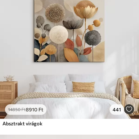
8910
Ft
441
14850
Ft
Absztrakt virágok