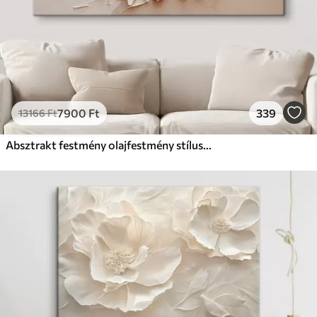
7900
Ft
339
13166
Ft
Absztrakt festmény olajfestmény stílusban