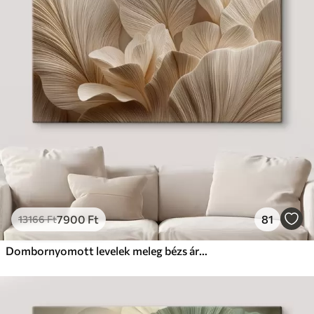
7900
Ft
81
13166
Ft
Dombornyomott levelek meleg bézs árnyalatokban