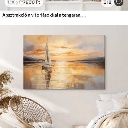
7900
Ft
318
13166
Ft
Absztrakció a vitorlásokkal a tengeren, akril stílusban, naplemente