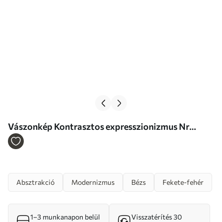
Vászonkép Kontrasztos expresszionizmus Nr
s46557
Absztrakció
Modernizmus
Bézs
Fekete-fehér
1–3 munkanapon belül
Visszatérítés 30