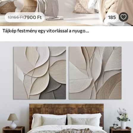
7900
Ft
185
13166
Ft
Tájkép festmény egy vitorlással a nyugodt tengeren, narancssárga és sárga égbolt, távoli hegyek