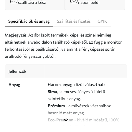
szállításra kész
napon belül
Specifikációk és anyag
Szállítás és fizetés
GYIK
Megjegyzés: Az ábrázolt termékek képei és színei némileg
eltérhetnek a weboldalon található képektől. Ez függ a monitor
felbontásától és beállításaitól, valamint a fényképezés során
uralkodó fényviszonyoktól.
Jellemzők
Anyag
Három anyag közül választhat:
Sima
, szemcsés, fényes felületű
szintetikus anyag.
Prémium
- a művészek vásznaihoz
hasonló matt anyag.
Eco-Premium
- kiváló minőségű, 100%
pamutból készült vászon.