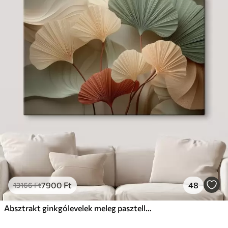
7900
Ft
48
13166
Ft
Absztrakt ginkgólevelek meleg pasztell színekben