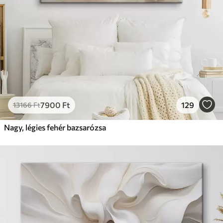
7900
Ft
129
13166
Ft
Nagy, légies fehér bazsarózsa