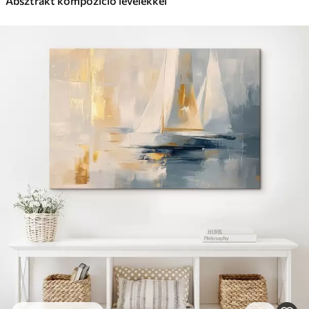
Absztrakt kompozíció levelekkel