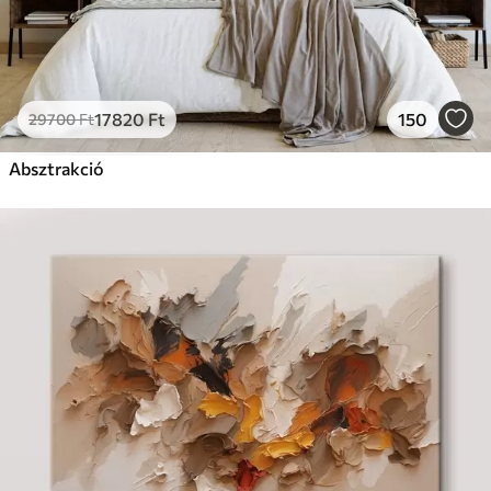
17820
Ft
150
29700
Ft
Absztrakció