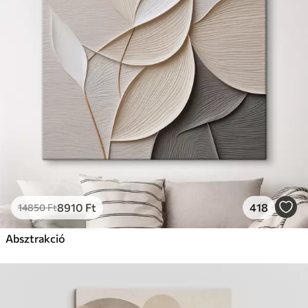
8910
Ft
418
14850
Ft
Absztrakció