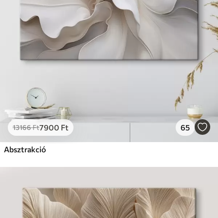
7900
Ft
65
13166
Ft
Absztrakció