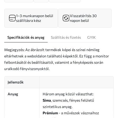
1–3 munkanapon belül
Visszatérítés 30
szállításra kész
napon belül
Specifikációk és anyag
Szállítás és fizetés
GYIK
Megjegyzés: Az ábrázolt termékek képei és színei némileg
eltérhetnek a weboldalon található képektől. Ez függ a monitor
felbontásától és beállításaitól, valamint a fényképezés során
uralkodó fényviszonyoktól.
Jellemzők
Anyag
Három anyag közül választhat:
Sima
, szemcsés, fényes felületű
szintetikus anyag.
Prémium
- a művészek vásznaihoz