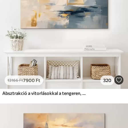
7900
Ft
320
13166
Ft
Absztrakció a vitorlásokkal a tengeren, akril stílusban, naplemente