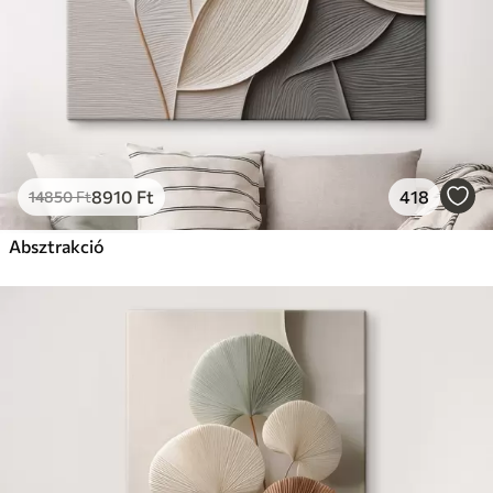
8910
Ft
418
14850
Ft
Absztrakció