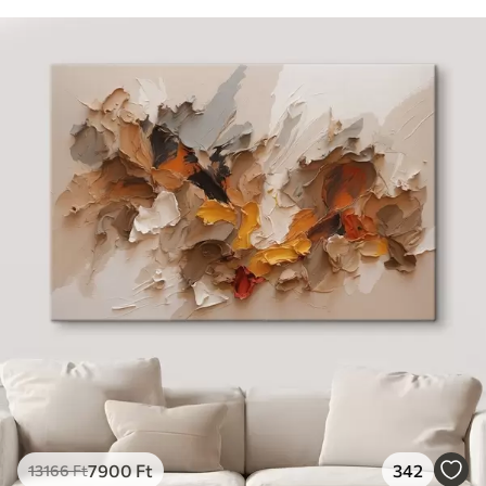
7900
Ft
342
13166
Ft