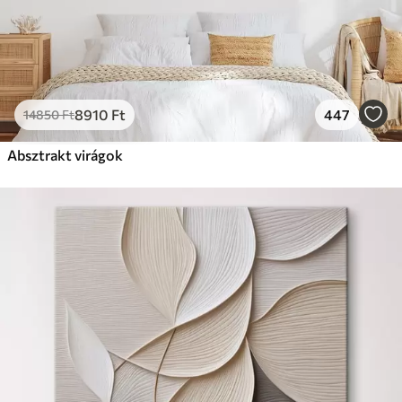
8910
Ft
447
14850
Ft
Absztrakt virágok