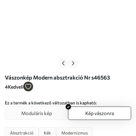
Vászonkép Modern absztrakció Nr s46563
4
Kedveli
Ez a termék a következő változatban is kapható:
Moduláris kép
Kép vászonra
Absztrakció
Kék
Modernizmus