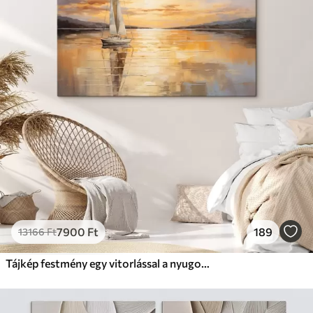
7900
Ft
189
13166
Ft
Tájkép festmény egy vitorlással a nyugodt tengeren, narancssárga és sárga égbolt, távoli hegyek