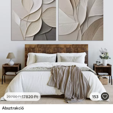
17820
Ft
153
29700
Ft
Absztrakció