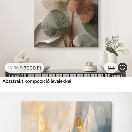
7900
Ft
144
13166
Ft
Absztrakt kompozíció levelekkel