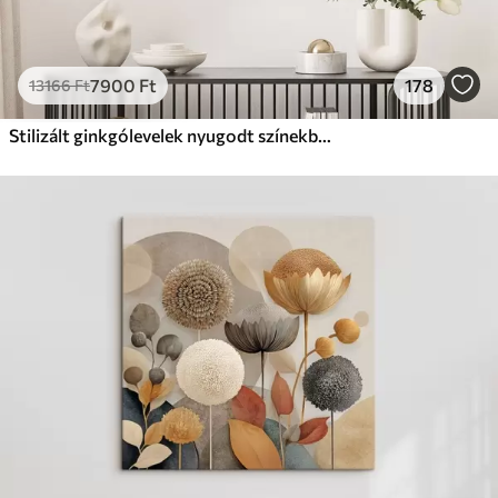
7900
Ft
178
13166
Ft
Stilizált ginkgólevelek nyugodt színekben