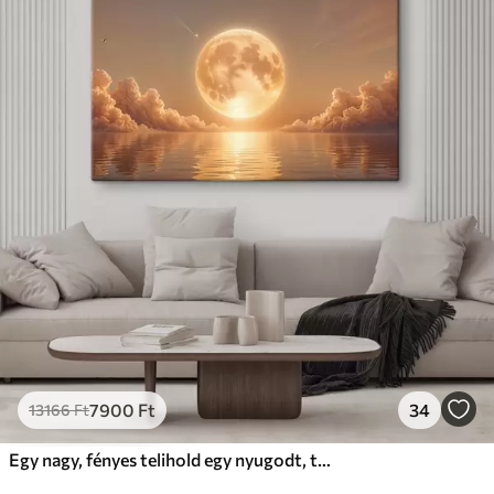
7900
Ft
34
13166
Ft
Egy nagy, fényes telihold egy nyugodt, tükröződő óceán felett emelkedik naplementekor