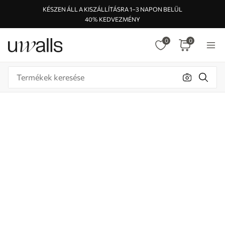
KÉSZEN ÁLL A KISZÁLLÍTÁSRA 1–3 NAPON BELÜL
40% KEDVEZMÉNY
0
0