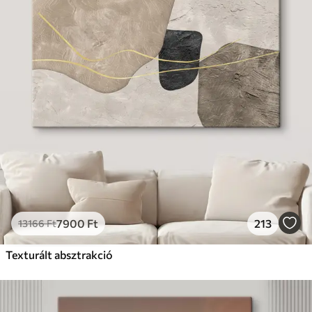
✗
Környezetbarát anyag
Prémium
Tól
11140
Ft
✓
Élénk, gazdag színek
✓
Fakulásálló
✓
Biztonságos, szagtalan tinta
✓
Vászonhatású felület
✗
Környezetbarát anyag
Eco-Prémium
Tól
13990
Ft
7900
Ft
213
13166
Ft
✓
Élénk, gazdag színek
✓
Texturált absztrakció
Fakulásálló
✓
Biztonságos, szagtalan tinta
✓
Vászonhatású felület
✓
Környezetbarát anyag