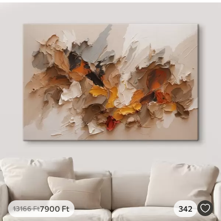
7900
Ft
342
13166
Ft