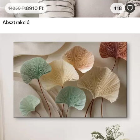
8910
Ft
418
14850
Ft
Absztrakció