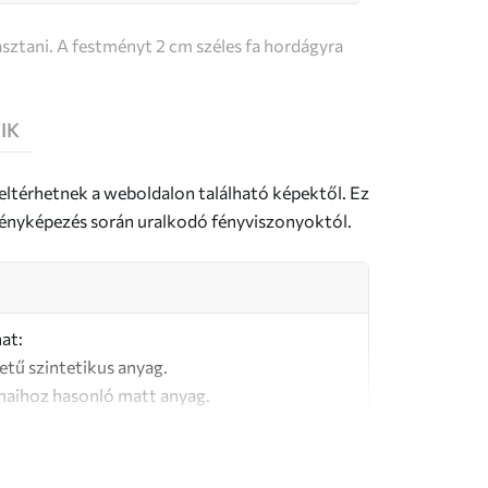
sztani. A festményt 2 cm széles fa hordágyra
IK
 eltérhetnek a weboldalon található képektől. Ez
a fényképezés során uralkodó fényviszonyoktól.
at:
letű szintetikus anyag.
naihoz hasonló matt anyag.
őségű, 100% pamutból készült vászon.