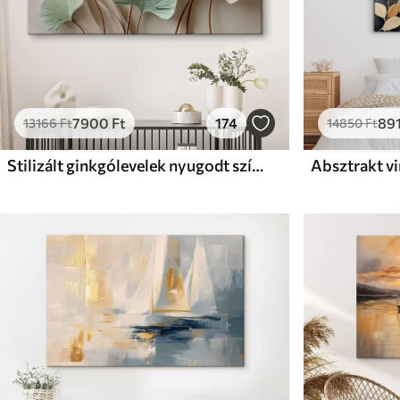
7900
Ft
174
89
13166
Ft
14850
Ft
Stilizált ginkgólevelek nyugodt színekben
Absztrakt v