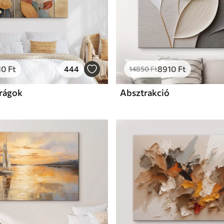
10
Ft
444
8910
Ft
14850
Ft
irágok
Absztrakció