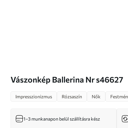
Vászonkép Ballerina Nr s46627
Impresszionizmus
Rózsaszín
Nők
Festmén
1–3 munkanapon belül szállításra kész