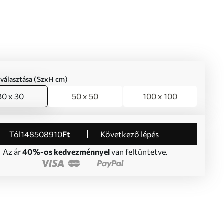
iválasztása (SzxH cm)
30 x 30
50 x 50
100 x 100
Tól
14850
8910
Ft
Következő lépés
Az ár
40%-os kedvezménnyel
van feltüntetve.