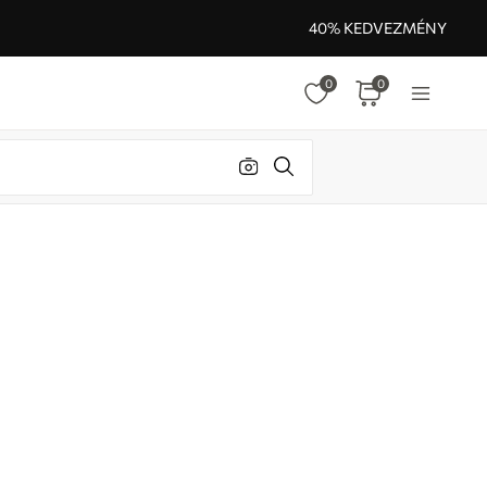
40% KEDVEZMÉNY
0
0