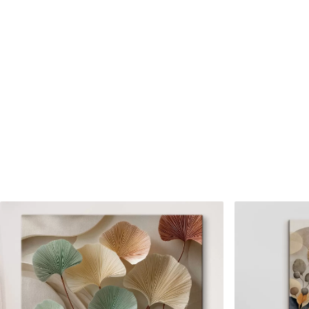
Cikkszám
s46627
Továbbá
Lakkbevonatot adhat hozzá
Elérhető anyagok
Standard
Prémium
Tól
8910
Ft
Tól
11140
Ft
✓
✓
Élénk, gazdag színek
Élénk, gazdag színek
✓
✓
Fakulásálló
Fakulásálló
✓
✓
Biztonságos, szagtalan tinta
Biztonságos, szagtala
✗
✓
Vászonhatású felület
Vászonhatású felület
✗
✗
Környezetbarát anyag
Környezetbarát anya