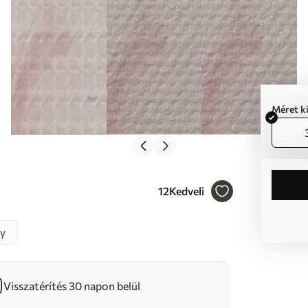
Méret k
12
Kedveli
y
Visszatérítés 30 napon belül