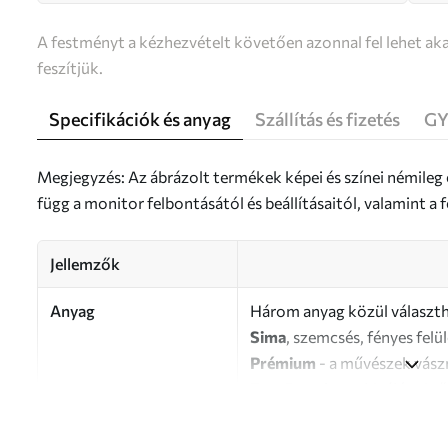
A festményt a kézhezvételt követően azonnal fel lehet aka
feszítjük.
Specifikációk és anyag
Szállítás és fizetés
GY
Megjegyzés: Az ábrázolt termékek képei és színei némileg
függ a monitor felbontásától és beállításaitól, valamint 
Jellemzők
Anyag
Három anyag közül választh
Sima
, szemcsés, fényes felü
Prémium
- a művészek vász
Eco-Premium
- kiváló min
Szerző
UWALLS