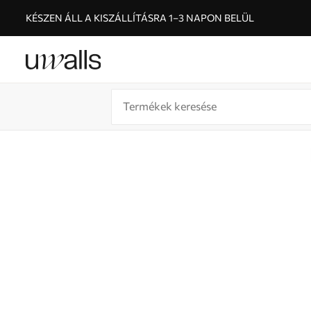
KÉSZEN ÁLL A KISZÁLLÍTÁSRA 1–3 NAPON BELÜL