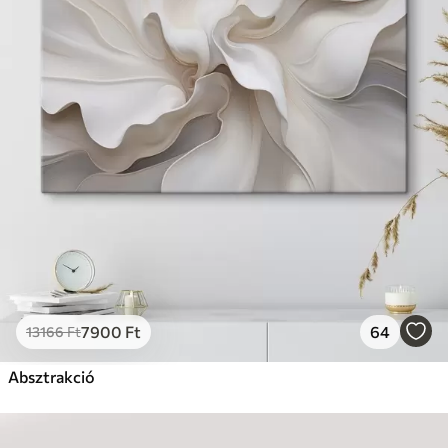
7900
Ft
64
13166
Ft
Absztrakció