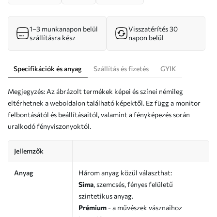
1–3 munkanapon belül
Visszatérítés 30
szállításra kész
napon belül
Specifikációk és anyag
Szállítás és fizetés
GYIK
Megjegyzés: Az ábrázolt termékek képei és színei némileg
eltérhetnek a weboldalon található képektől. Ez függ a monitor
felbontásától és beállításaitól, valamint a fényképezés során
uralkodó fényviszonyoktól.
Jellemzők
Anyag
Három anyag közül választhat:
Sima
, szemcsés, fényes felületű
szintetikus anyag.
Prémium
- a művészek vásznaihoz