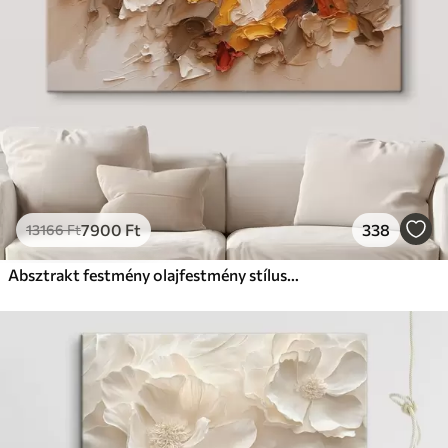
7900
Ft
338
13166
Ft
Absztrakt festmény olajfestmény stílusban