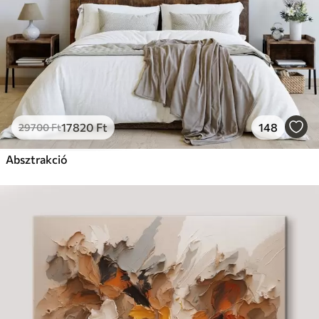
17820
Ft
148
29700
Ft
Absztrakció