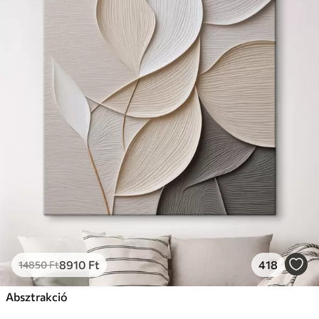
8910
Ft
418
14850
Ft
Absztrakció