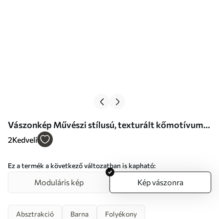
Vászonkép Művészi stílusú, texturált kőmotívum
Nr s46643
2
Kedveli
Ez a termék a következő változatban is kapható:
Moduláris kép
Kép vászonra
Absztrakció
Barna
Folyékony