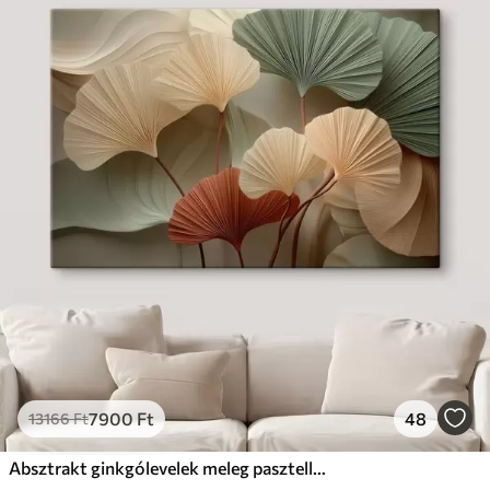
7900
Ft
48
13166
Ft
Absztrakt ginkgólevelek meleg pasztell színekben