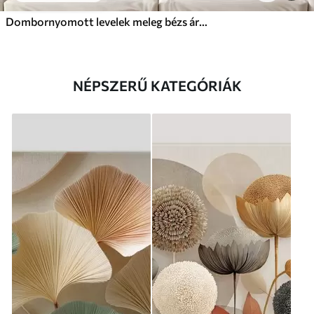
Dombornyomott levelek meleg bézs árnyalatokban
NÉPSZERŰ KATEGÓRIÁK