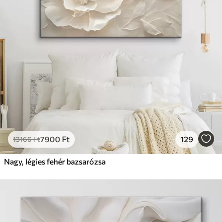
7900
Ft
129
13166
Ft
Nagy, légies fehér bazsarózsa