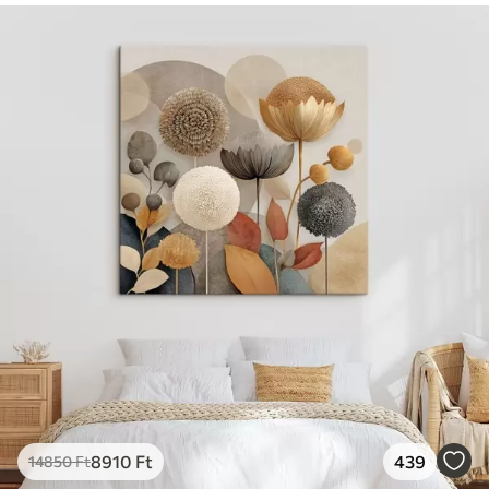
8910
Ft
439
14850
Ft