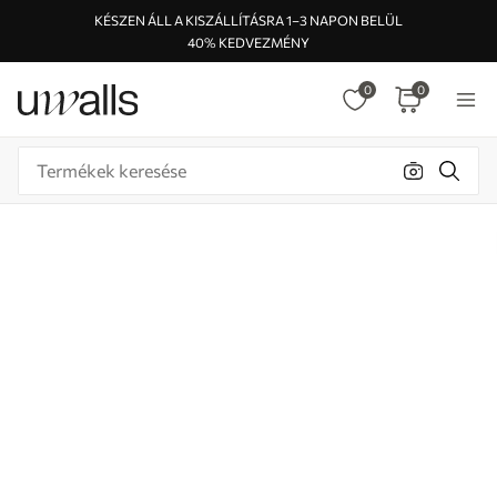
KÉSZEN ÁLL A KISZÁLLÍTÁSRA 1–3 NAPON BELÜL
40% KEDVEZMÉNY
0
0