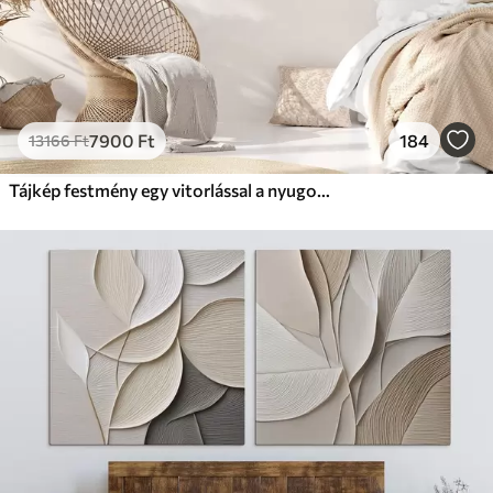
7900
Ft
184
13166
Ft
Tájkép festmény egy vitorlással a nyugodt tengeren, narancssárga és sárga égbolt, távoli hegyek