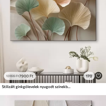
✗
Környezetbarát anyag
Prémium
Tól
11140
Ft
✓
Élénk, gazdag színek
✓
Fakulásálló
✓
Biztonságos, szagtalan tinta
✓
Vászonhatású felület
✗
Környezetbarát anyag
Eco-Prémium
Tól
13990
Ft
7900
Ft
170
13166
Ft
✓
Élénk, gazdag színek
✓
Fakulásálló
Stilizált ginkgólevelek nyugodt színekben
✓
Biztonságos, szagtalan tinta
✓
Vászonhatású felület
✓
Környezetbarát anyag