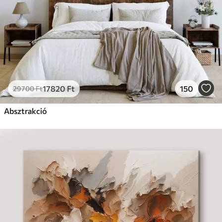
17820
Ft
150
29700
Ft
Absztrakció