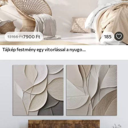
7900
Ft
185
13166
Ft
Tájkép festmény egy vitorlással a nyugodt tengeren, narancssárga és sárga égbolt, távoli hegyek