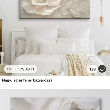
7900
Ft
129
13166
Ft
Nagy, légies fehér bazsarózsa