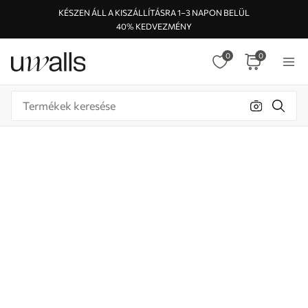
KÉSZEN ÁLL A KISZÁLLÍTÁSRA 1–3 NAPON BELÜL
40% KEDVEZMÉNY
0
0