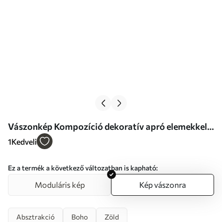
Vászonkép Kompozíció dekoratív apró elemekkel
Nr s46653
1
Kedveli
Ez a termék a következő változatban is kapható:
Moduláris kép
Kép vászonra
Absztrakció
Boho
Zöld