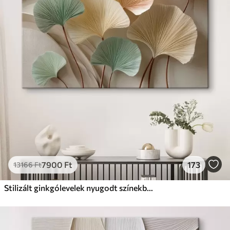
✗
Környezetbarát anyag
Prémium
Tól
11140
Ft
✓
Élénk, gazdag színek
✓
Fakulásálló
✓
Biztonságos, szagtalan tinta
✓
Vászonhatású felület
✗
Környezetbarát anyag
Eco-Prémium
Tól
13990
Ft
7900
Ft
173
13166
Ft
✓
Élénk, gazdag színek
✓
Fakulásálló
Stilizált ginkgólevelek nyugodt színekben
✓
Biztonságos, szagtalan tinta
✓
Vászonhatású felület
✓
Környezetbarát anyag