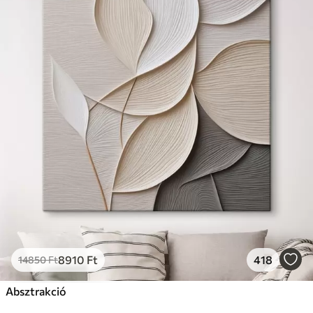
8910
Ft
418
14850
Ft
Absztrakció