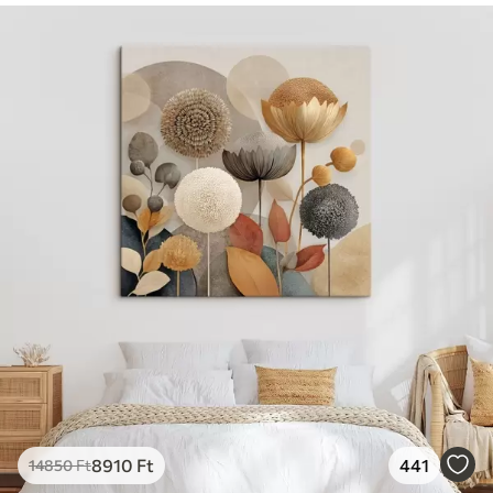
8910
Ft
441
14850
Ft