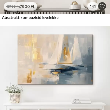
7900
Ft
141
13166
Ft
Absztrakt kompozíció levelekkel