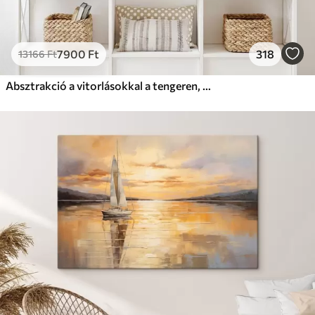
7900
Ft
318
13166
Ft
Absztrakció a vitorlásokkal a tengeren, akril stílusban, naplemente