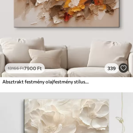
7900
Ft
339
13166
Ft
Absztrakt festmény olajfestmény stílusban