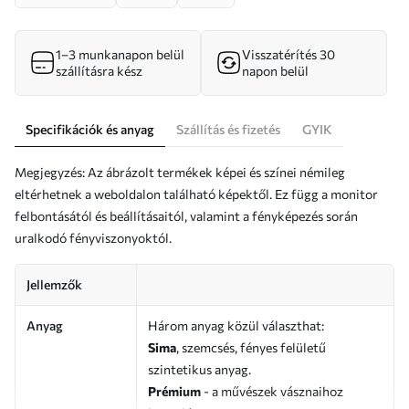
1–3 munkanapon belül
Visszatérítés 30
szállításra kész
napon belül
Specifikációk és anyag
Szállítás és fizetés
GYIK
Megjegyzés: Az ábrázolt termékek képei és színei némileg
eltérhetnek a weboldalon található képektől. Ez függ a monitor
felbontásától és beállításaitól, valamint a fényképezés során
uralkodó fényviszonyoktól.
Jellemzők
Anyag
Három anyag közül választhat:
Sima
, szemcsés, fényes felületű
szintetikus anyag.
Prémium
- a művészek vásznaihoz