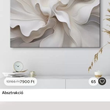
7900
Ft
65
13166
Ft
Absztrakció