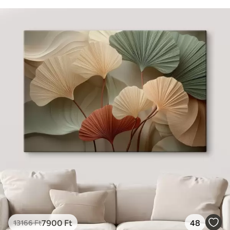
7900
Ft
48
13166
Ft