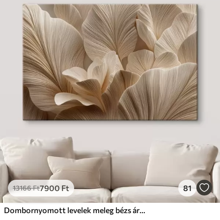
7900
Ft
81
13166
Ft
Dombornyomott levelek meleg bézs árnyalatokban