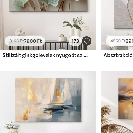
7900
Ft
173
89
13166
Ft
14850
Ft
Stilizált ginkgólevelek nyugodt színekben
Absztrakció