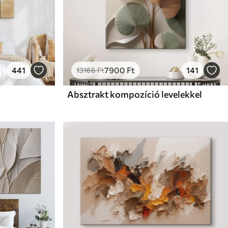
441
7900
Ft
141
13166
Ft
Absztrakt kompozíció levelekkel