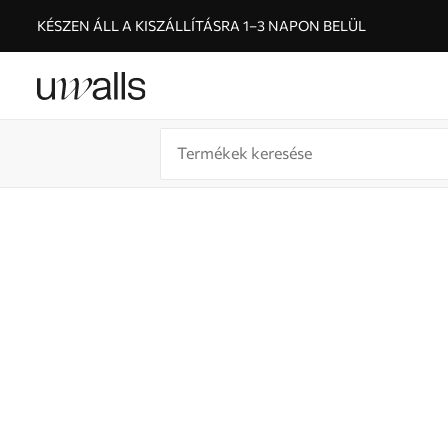
KÉSZEN ÁLL A KISZÁLLÍTÁSRA 1–3 NAPON BELÜL