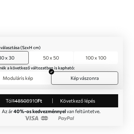
iválasztása (SzxH cm)
30 x 30
50 x 50
100 x 100
mék a következő változatban is kapható:
Moduláris kép
Kép vászonra
Tól
14850
8910
Ft
Következő lépés
Az ár
40%-os kedvezménnyel
van feltüntetve.