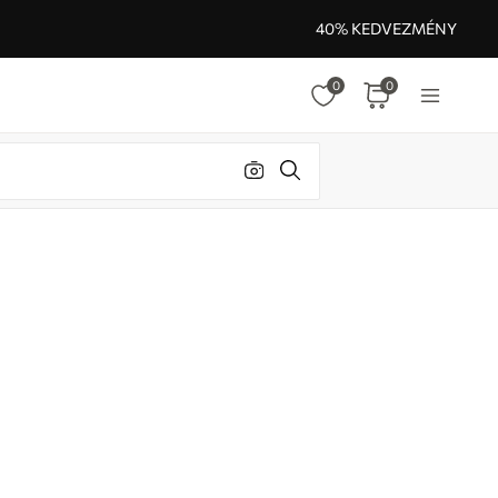
40% KEDVEZMÉNY
0
0