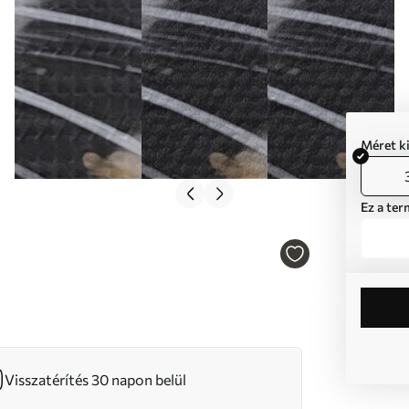
Méret k
Ez a ter
Visszatérítés 30 napon belül