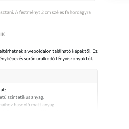
sztani. A festményt 2 cm széles fa hordágyra
IK
 eltérhetnek a weboldalon található képektől. Ez
a fényképezés során uralkodó fényviszonyoktól.
at:
letű szintetikus anyag.
naihoz hasonló matt anyag.
őségű, 100% pamutból készült vászon.