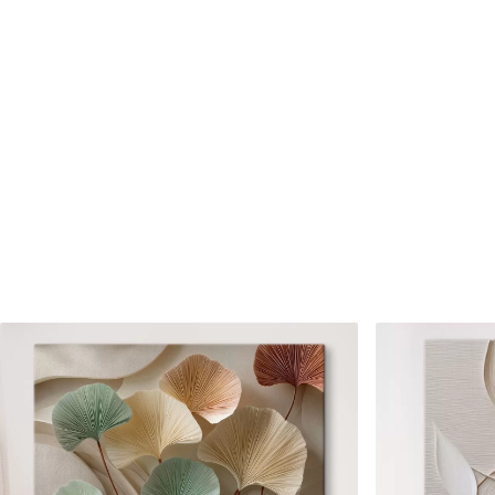
Cikkszám
s46668
Továbbá
Lakkbevonatot adhat hozzá
Elérhető anyagok
Standard
Prémium
Tól
8910
Ft
Tól
11140
Ft
✓
✓
Élénk, gazdag színek
Élénk, gazdag színek
✓
✓
Fakulásálló
Fakulásálló
✓
✓
Biztonságos, szagtalan tinta
Biztonságos, szagtala
✗
✓
Vászonhatású felület
Vászonhatású felület
✗
✗
Környezetbarát anyag
Környezetbarát anya