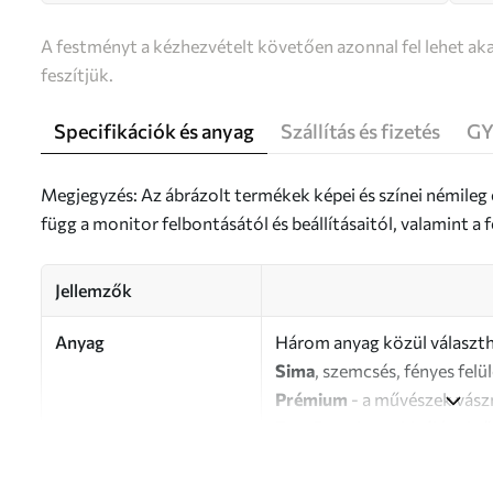
A festményt a kézhezvételt követően azonnal fel lehet aka
feszítjük.
Specifikációk és anyag
Szállítás és fizetés
GY
Megjegyzés: Az ábrázolt termékek képei és színei némileg
függ a monitor felbontásától és beállításaitól, valamint 
Jellemzők
Anyag
Három anyag közül választh
Sima
, szemcsés, fényes felü
Prémium
- a művészek vász
Eco-Premium
- kiváló min
Szerző
UWALLS