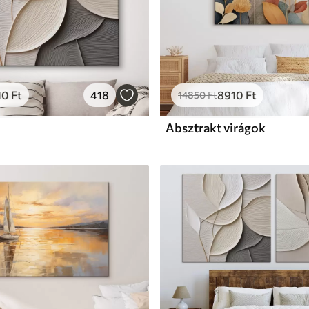
10
Ft
418
8910
Ft
14850
Ft
Absztrakt virágok