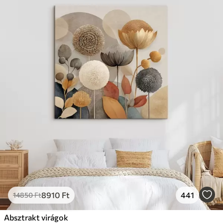
8910
Ft
441
14850
Ft
Absztrakt virágok