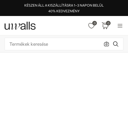
KÉSZEN ÁLL A KISZÁLLÍTÁSRA 1–3 NAPON BELÜL
40% KEDVEZMÉNY
0
0