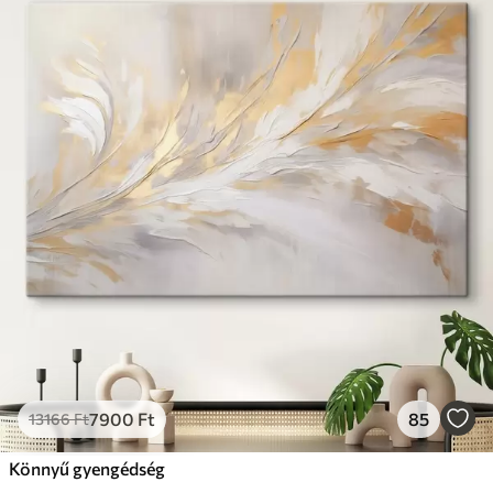
7900
Ft
85
13166
Ft
Könnyű gyengédség