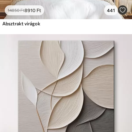
8910
Ft
441
14850
Ft
Absztrakt virágok