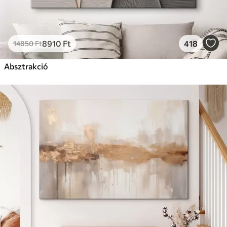
8910
Ft
418
14850
Ft
Absztrakció