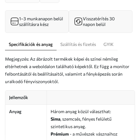
1–3 munkanapon belül
Visszatérítés 30
szállításra kész
napon belül
Specifikációk és anyag
Szállítás és fizetés
GYIK
Megjegyzés: Az ábrázolt termékek képei és színei némileg
eltérhetnek a weboldalon található képektől. Ez függ a monitor
felbontásától és beállításaitól, valamint a fényképezés során
uralkodó fényviszonyoktól.
Jellemzők
Anyag
Három anyag közül választhat:
Sima
, szemcsés, fényes felületű
szintetikus anyag.
Prémium
- a művészek vásznaihoz