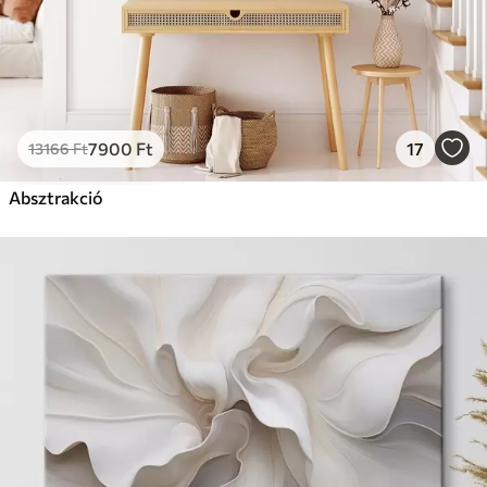
7900
Ft
17
13166
Ft
Absztrakció