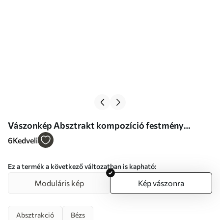
Vászonkép Absztrakt kompozíció festmény
utánzat Nr s46678
6
Kedveli
Ez a termék a következő változatban is kapható:
Moduláris kép
Kép vászonra
Absztrakció
Bézs