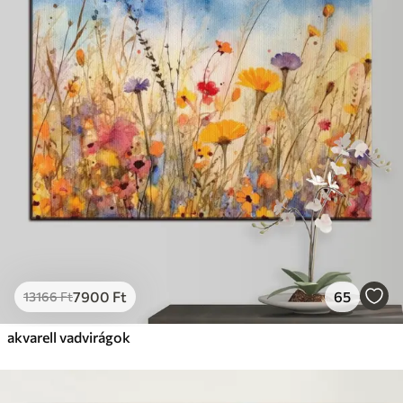
7900
Ft
65
13166
Ft
akvarell vadvirágok