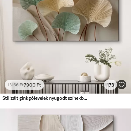
7900
Ft
173
13166
Ft
Stilizált ginkgólevelek nyugodt színekben