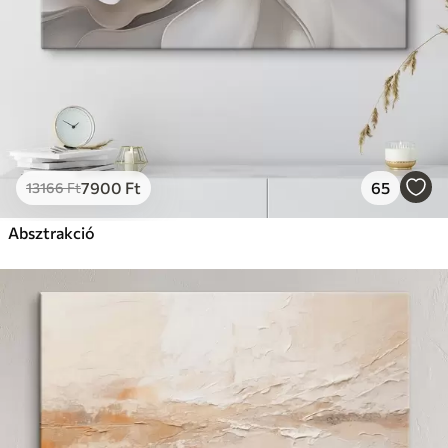
7900
Ft
65
13166
Ft
Absztrakció