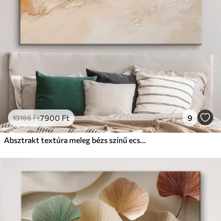
7900
Ft
9
13166
Ft
Absztrakt textúra meleg bézs színű ecsetvonásokkal