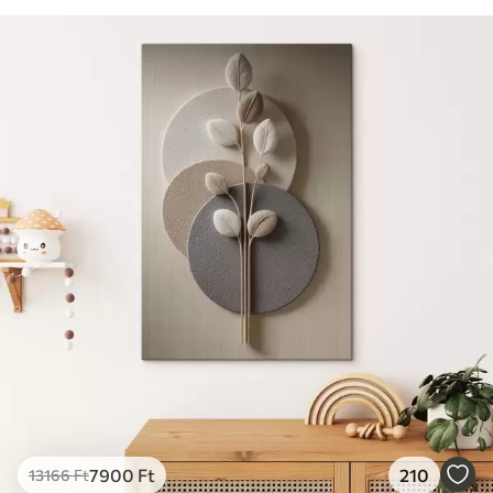
7900
Ft
210
13166
Ft