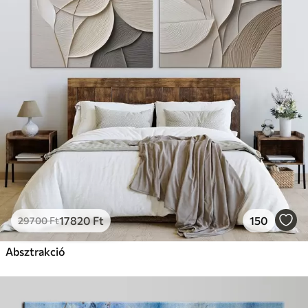
✗
Környezetbarát anyag
Prémium
Tól
9875
Ft
✓
Élénk, gazdag színek
✓
Fakulásálló
✓
Biztonságos, szagtalan tinta
✓
Vászonhatású felület
✗
Környezetbarát anyag
Eco-Prémium
Tól
12405
Ft
17820
Ft
150
29700
Ft
✓
Élénk, gazdag színek
✓
Absztrakció
Fakulásálló
✓
Biztonságos, szagtalan tinta
✓
Vászonhatású felület
✓
Környezetbarát anyag