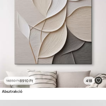
8910
Ft
418
14850
Ft
Absztrakció