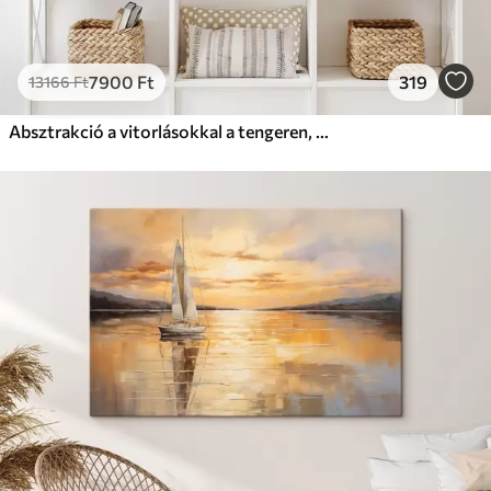
7900
Ft
319
13166
Ft
Absztrakció a vitorlásokkal a tengeren, akril stílusban, naplemente