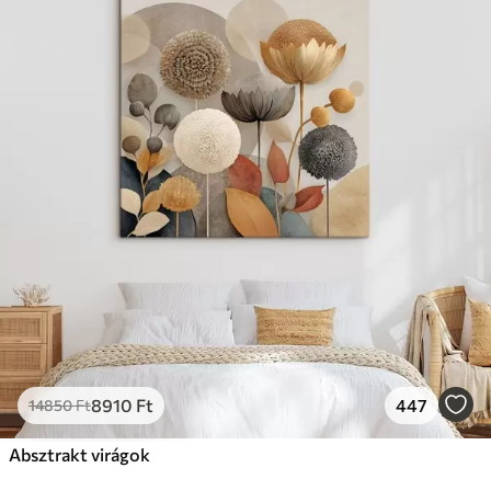
8910
Ft
447
14850
Ft
Absztrakt virágok