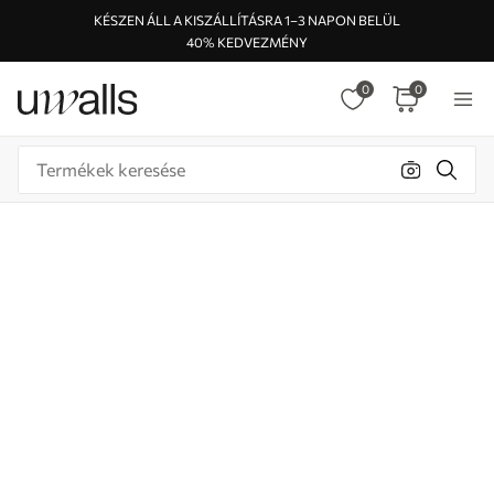
KÉSZEN ÁLL A KISZÁLLÍTÁSRA 1–3 NAPON BELÜL
40% KEDVEZMÉNY
0
0