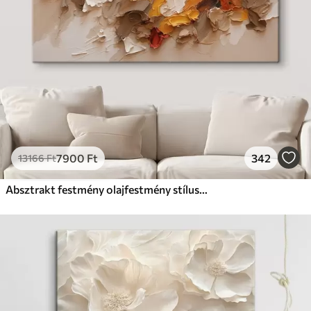
7900
Ft
342
13166
Ft
Absztrakt festmény olajfestmény stílusban