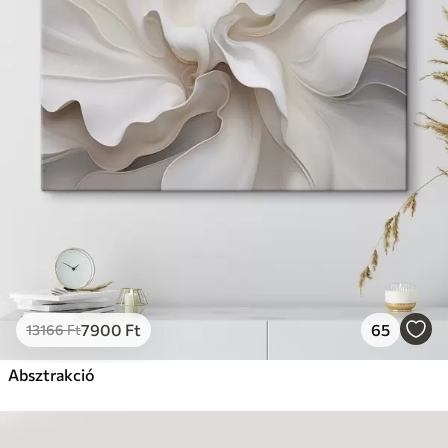
7900
Ft
65
13166
Ft
Absztrakció