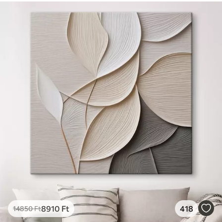
8910
Ft
418
14850
Ft