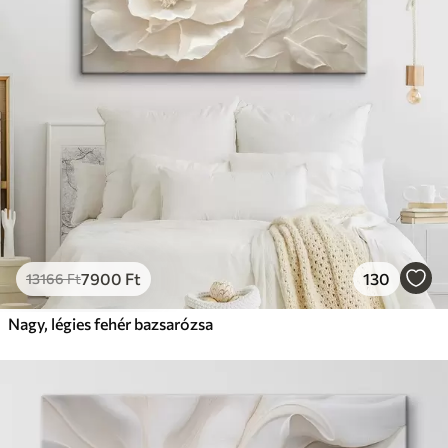
7900
Ft
130
13166
Ft
Nagy, légies fehér bazsarózsa