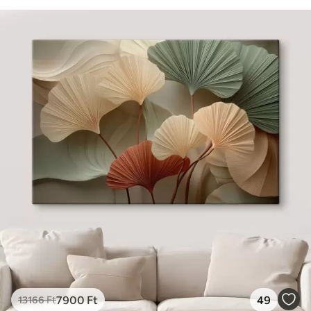
7900
Ft
49
13166
Ft