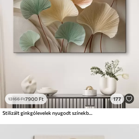
✗
Környezetbarát anyag
Prémium
Tól
9875
Ft
✓
Élénk, gazdag színek
✓
Fakulásálló
✓
Biztonságos, szagtalan tinta
✓
Vászonhatású felület
✗
Környezetbarát anyag
Eco-Prémium
Tól
12405
Ft
7900
Ft
177
13166
Ft
✓
Élénk, gazdag színek
✓
Fakulásálló
Stilizált ginkgólevelek nyugodt színekben
✓
Biztonságos, szagtalan tinta
✓
Vászonhatású felület
✓
Környezetbarát anyag