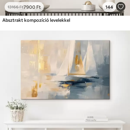
7900
Ft
144
13166
Ft
Absztrakt kompozíció levelekkel