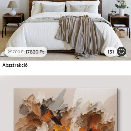
17820
Ft
151
29700
Ft
Absztrakció