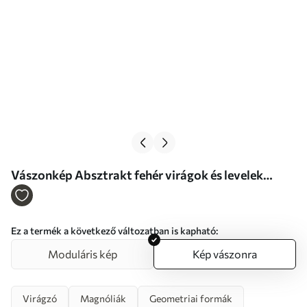
Vászonkép Absztrakt fehér virágok és levelek
barna és kék háttérrel, absztrakt formákkal,
minimalista stílusban Nr s46709
Ez a termék a következő változatban is kapható:
Moduláris kép
Kép vászonra
Virágzó
Magnóliák
Geometriai formák