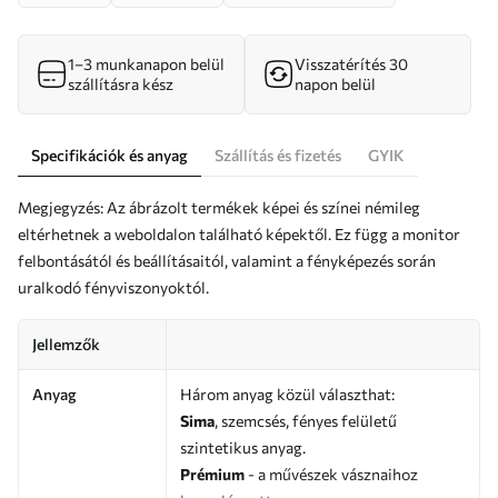
1–3 munkanapon belül
Visszatérítés 30
szállításra kész
napon belül
Specifikációk és anyag
Szállítás és fizetés
GYIK
Megjegyzés: Az ábrázolt termékek képei és színei némileg
eltérhetnek a weboldalon található képektől. Ez függ a monitor
felbontásától és beállításaitól, valamint a fényképezés során
uralkodó fényviszonyoktól.
Jellemzők
Anyag
Három anyag közül választhat:
Sima
, szemcsés, fényes felületű
szintetikus anyag.
Prémium
- a művészek vásznaihoz