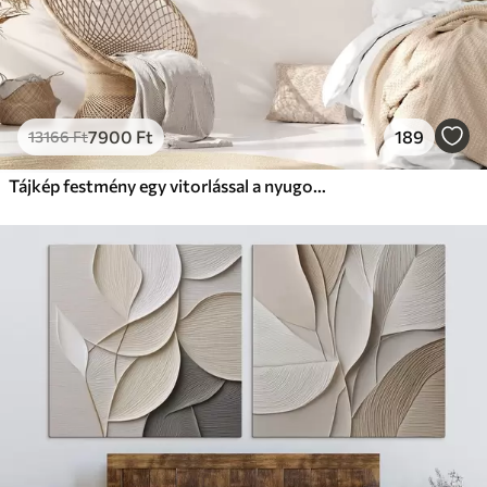
7900
Ft
189
13166
Ft
Tájkép festmény egy vitorlással a nyugodt tengeren, narancssárga és sárga égbolt, távoli hegyek