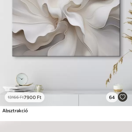
7900
Ft
64
13166
Ft
Absztrakció