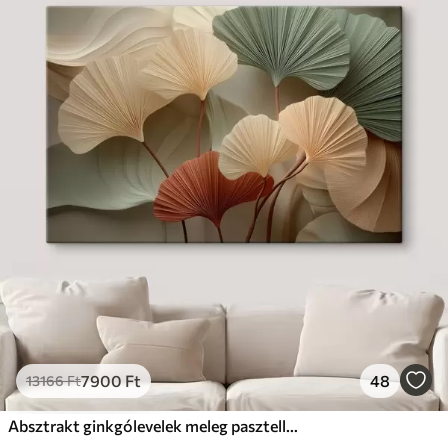
7900
Ft
48
13166
Ft
Absztrakt ginkgólevelek meleg pasztell színekben