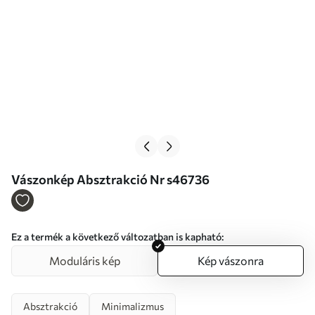
Vászonkép Absztrakció Nr s46736
Ez a termék a következő változatban is kapható:
Moduláris kép
Kép vászonra
Absztrakció
Minimalizmus