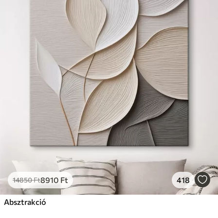
8910
Ft
418
14850
Ft
Absztrakció