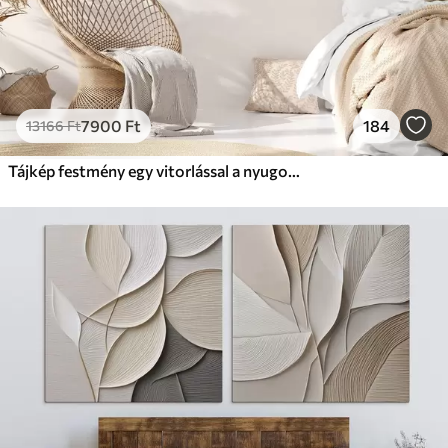
7900
Ft
184
13166
Ft
Tájkép festmény egy vitorlással a nyugodt tengeren, narancssárga és sárga égbolt, távoli hegyek