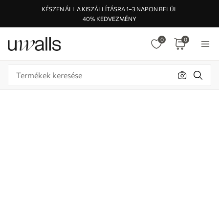
KÉSZEN ÁLL A KISZÁLLÍTÁSRA 1–3 NAPON BELÜL
40% KEDVEZMÉNY
0
0