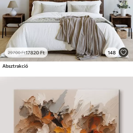
17820
Ft
148
29700
Ft
Absztrakció