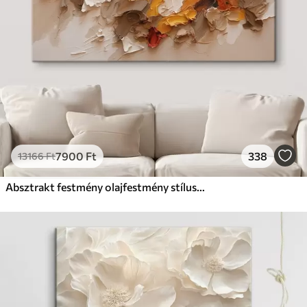
7900
Ft
338
13166
Ft
Absztrakt festmény olajfestmény stílusban