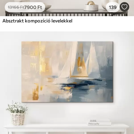
7900
Ft
139
13166
Ft
Absztrakt kompozíció levelekkel