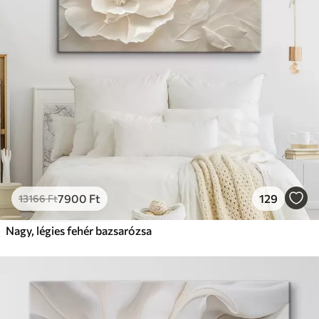
7900
Ft
129
13166
Ft
Nagy, légies fehér bazsarózsa