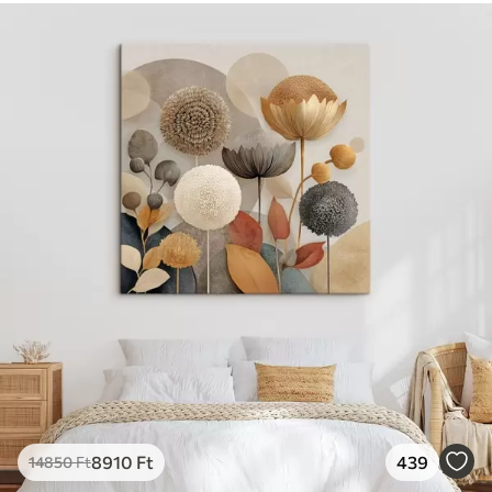
8910
Ft
439
14850
Ft