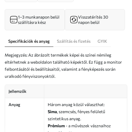
1–3 munkanapon belül
Visszatérítés 30
szállításra kész
napon belül
Specifikációk és anyag
Szállítás és fizetés
GYIK
Megjegyzés: Az ábrázolt termékek képei és színei némileg
eltérhetnek a weboldalon található képektől. Ez függ a monitor
felbontásától és beállításaitól, valamint a fényképezés során
uralkodó fényviszonyoktól.
Jellemzők
Anyag
Három anyag közül választhat:
Sima
, szemcsés, fényes felületű
szintetikus anyag.
Prémium
- a művészek vásznaihoz