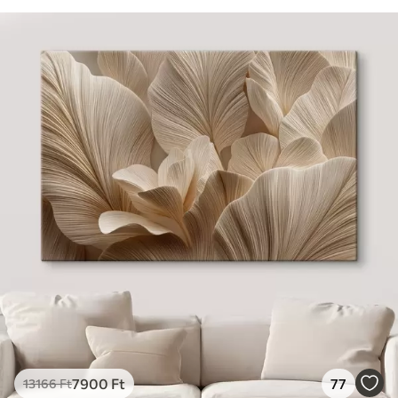
7900
Ft
77
13166
Ft