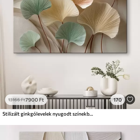
✗
Környezetbarát anyag
Prémium
Tól
9875
Ft
✓
Élénk, gazdag színek
✓
Fakulásálló
✓
Biztonságos, szagtalan tinta
✓
Vászonhatású felület
✗
Környezetbarát anyag
Eco-Prémium
Tól
12405
Ft
7900
Ft
170
13166
Ft
✓
Élénk, gazdag színek
✓
Fakulásálló
Stilizált ginkgólevelek nyugodt színekben
✓
Biztonságos, szagtalan tinta
✓
Vászonhatású felület
✓
Környezetbarát anyag