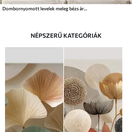
Dombornyomott levelek meleg bézs árnyalatokban
NÉPSZERŰ KATEGÓRIÁK