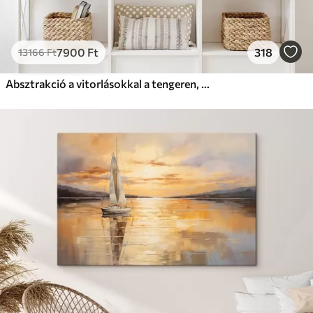
7900
Ft
318
13166
Ft
Absztrakció a vitorlásokkal a tengeren, akril stílusban, naplemente