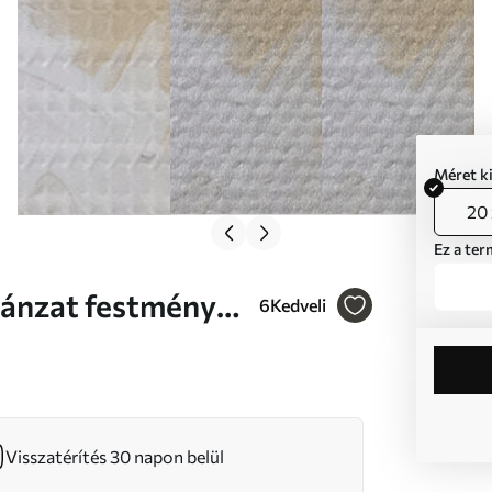
Méret k
20 
Ez a ter
6
Kedveli
Visszatérítés 30 napon belül