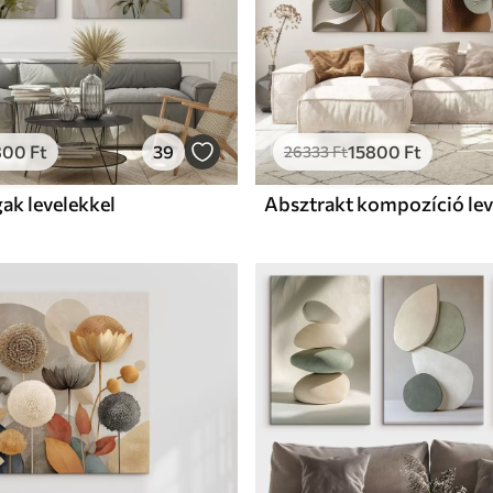
800
Ft
39
15800
Ft
26333
Ft
ak levelekkel
Absztrakt kompozíció lev