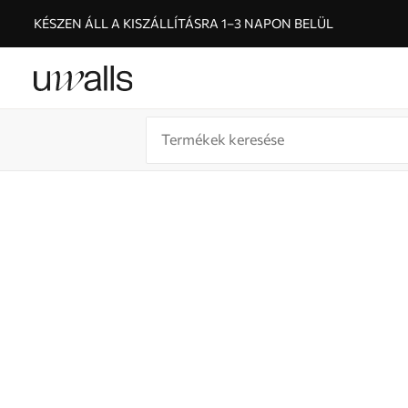
KÉSZEN ÁLL A KISZÁLLÍTÁSRA 1–3 NAPON BELÜL