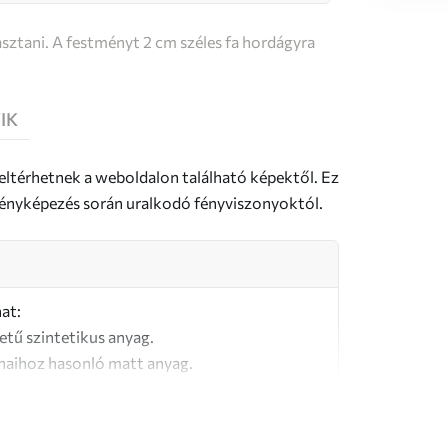
sztani. A festményt 2 cm széles fa hordágyra
IK
 eltérhetnek a weboldalon található képektől. Ez
a fényképezés során uralkodó fényviszonyoktól.
at:
letű szintetikus anyag.
naihoz hasonló matt anyag.
őségű, 100% pamutból készült vászon.