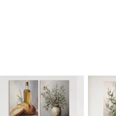
Cikkszám
s46758
Továbbá
Lakkbevonatot adhat hozzá
Elérhető anyagok
Standard
Prémium
Tól
7900
Ft
Tól
9875
Ft
✓
✓
Élénk, gazdag színek
Élénk, gazdag színek
✓
✓
Fakulásálló
Fakulásálló
✓
✓
Biztonságos, szagtalan tinta
Biztonságos, szagtala
✗
✓
Vászonhatású felület
Vászonhatású felület
✗
✗
Környezetbarát anyag
Környezetbarát anya