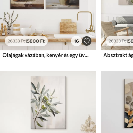
15800
Ft
16
15
26333
Ft
26333
Ft
Olajágak vázában, kenyér és egy üveg olaj, festménymásolat
Absztrakt ág