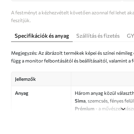
A festményt a kézhezvételt követően azonnal fel lehet aka
feszítjük.
Specifikációk és anyag
Szállítás és fizetés
GY
Megjegyzés: Az ábrázolt termékek képei és színei némileg
függ a monitor felbontásától és beállításaitól, valamint 
Jellemzők
Anyag
Három anyag közül választh
Sima
, szemcsés, fényes felü
Prémium
- a művészek vász
Eco-Premium
- kiváló min
Szerző
UWALLS