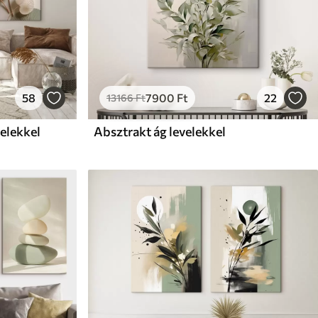
58
7900
Ft
22
13166
Ft
elekkel
Absztrakt ág levelekkel