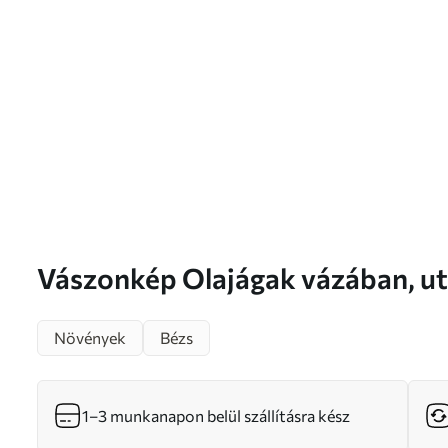
Vászonkép Olajágak vázában, utánzat festmény
Nr s46758
Növények
Bézs
1–3 munkanapon belül szállításra kész