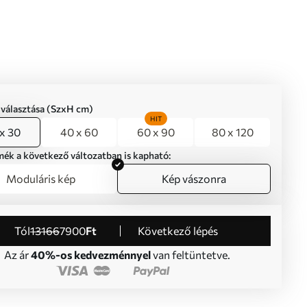
iválasztása (SzxH cm)
HIT
x 30
40 x 60
60 x 90
80 x 120
mék a következő változatban is kapható:
Moduláris kép
Kép vászonra
Tól
13166
7900
Ft
Következő lépés
Az ár
40%-os kedvezménnyel
van feltüntetve.