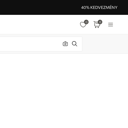
40% KEDVEZMÉNY
0
0