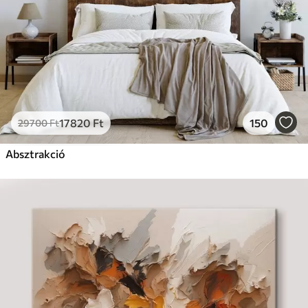
17820
Ft
150
29700
Ft
Absztrakció