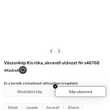
Vászonkép Kis róka, akvarell utánzat Nr s46768
4
Kedveli
Ez a termék a következő változatban is kapható:
Moduláris kép
Kép vászonra
Rókák
Levelek
Akvarell
Állatok