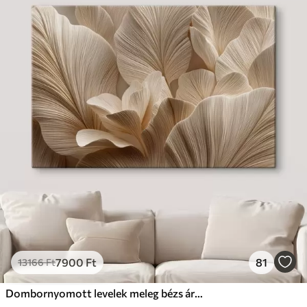
7900
Ft
81
13166
Ft
Dombornyomott levelek meleg bézs árnyalatokban