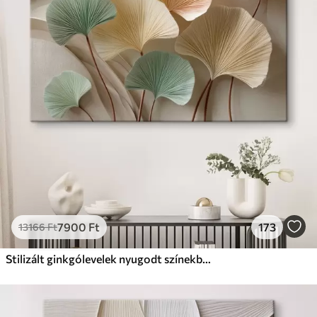
✗
Környezetbarát anyag
Prémium
Tól
9875
Ft
✓
Élénk, gazdag színek
✓
Fakulásálló
✓
Biztonságos, szagtalan tinta
✓
Vászonhatású felület
✗
Környezetbarát anyag
Eco-Prémium
Tól
12405
Ft
7900
Ft
173
13166
Ft
✓
Élénk, gazdag színek
✓
Fakulásálló
Stilizált ginkgólevelek nyugodt színekben
✓
Biztonságos, szagtalan tinta
✓
Vászonhatású felület
✓
Környezetbarát anyag