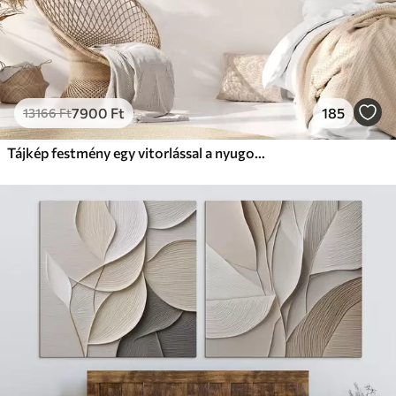
7900
Ft
185
13166
Ft
Tájkép festmény egy vitorlással a nyugodt tengeren, narancssárga és sárga égbolt, távoli hegyek