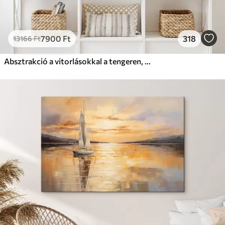
7900
Ft
318
13166
Ft
Absztrakció a vitorlásokkal a tengeren, akril stílusban, naplemente