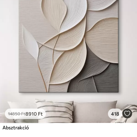
8910
Ft
418
14850
Ft
Absztrakció