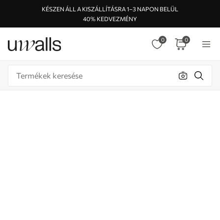
KÉSZEN ÁLL A KISZÁLLÍTÁSRA 1–3 NAPON BELÜL
40% KEDVEZMÉNY
0
0