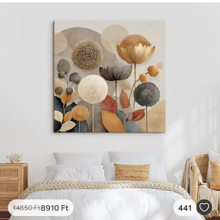
8910
Ft
441
14850
Ft