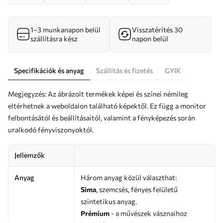
1–3 munkanapon belül
Visszatérítés 30
szállításra kész
napon belül
Specifikációk és anyag
Szállítás és fizetés
GYIK
Megjegyzés: Az ábrázolt termékek képei és színei némileg
eltérhetnek a weboldalon található képektől. Ez függ a monitor
felbontásától és beállításaitól, valamint a fényképezés során
uralkodó fényviszonyoktól.
Jellemzők
Anyag
Három anyag közül választhat:
Sima
, szemcsés, fényes felületű
szintetikus anyag.
Prémium
- a művészek vásznaihoz