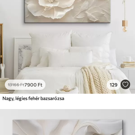
7900
Ft
129
13166
Ft
Nagy, légies fehér bazsarózsa