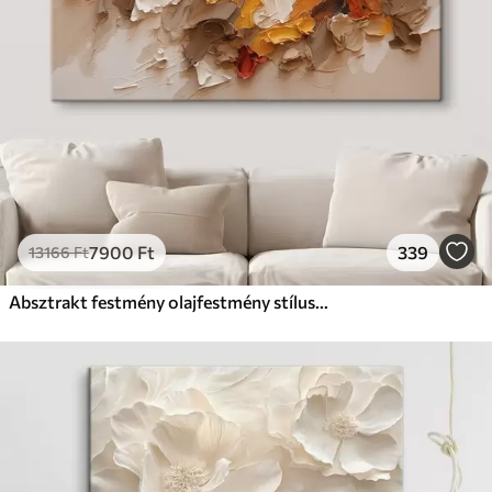
7900
Ft
339
13166
Ft
Absztrakt festmény olajfestmény stílusban