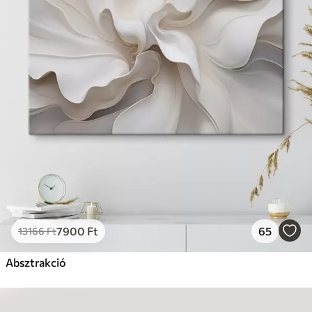
7900
Ft
65
13166
Ft
Absztrakció