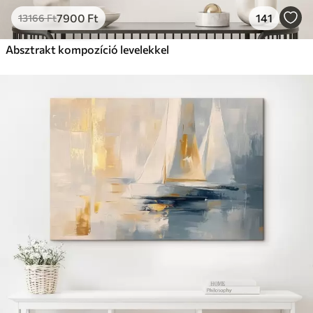
7900
Ft
141
13166
Ft
Absztrakt kompozíció levelekkel