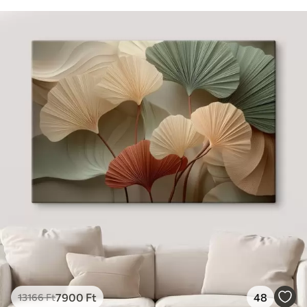
7900
Ft
48
13166
Ft