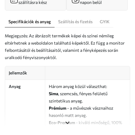
szállításra kész
napon belül
Specifikációk és anyag
Szállítás és fizetés
GYIK
Megjegyzés: Az ábrázolt termékek képei és színei némileg
eltérhetnek a weboldalon található képektől. Ez függ a monitor
felbontásától és beállításaitól, valamint a fényképezés során
uralkodó fényviszonyoktól.
Jellemzők
Anyag
Három anyag közül választhat:
Sima
, szemcsés, fényes felületű
szintetikus anyag.
Prémium
- a művészek vásznaihoz
hasonló matt anyag.
Eco-Premium
- kiváló minőségű, 100%
pamutból készült vászon.