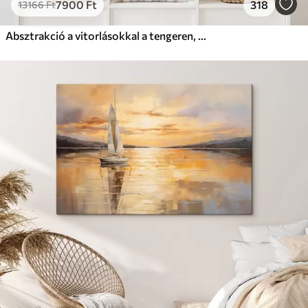
7900
Ft
318
13166
Ft
Absztrakció a vitorlásokkal a tengeren, akril stílusban, naplemente