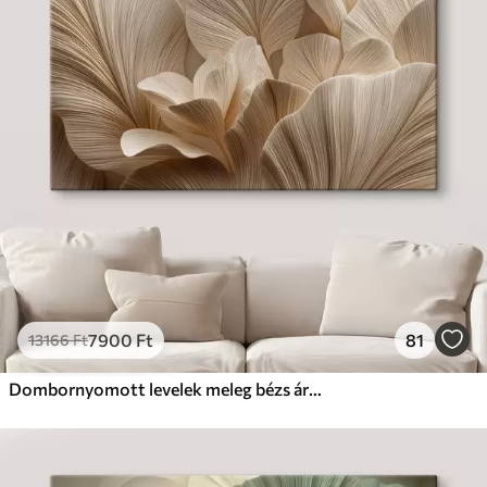
7900
Ft
81
13166
Ft
Dombornyomott levelek meleg bézs árnyalatokban