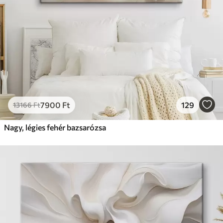
7900
Ft
129
13166
Ft
Nagy, légies fehér bazsarózsa