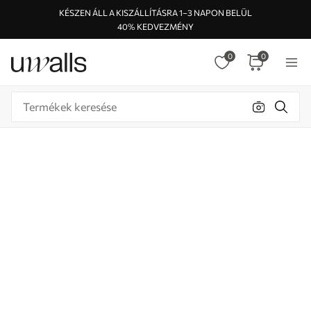
KÉSZEN ÁLL A KISZÁLLÍTÁSRA 1–3 NAPON BELÜL
40% KEDVEZMÉNY
0
0