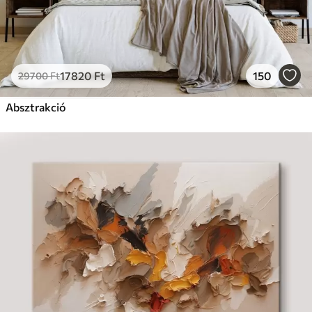
17820
Ft
150
29700
Ft
Absztrakció