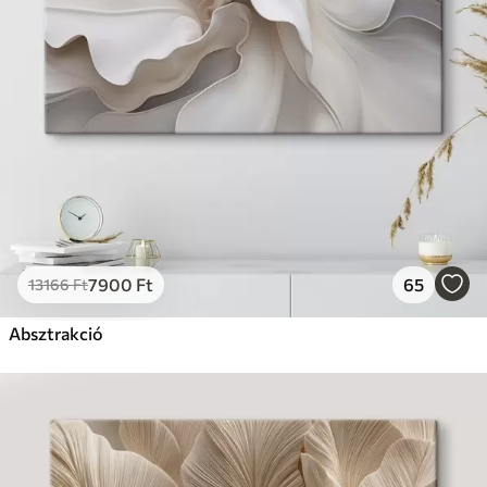
7900
Ft
65
13166
Ft
Absztrakció