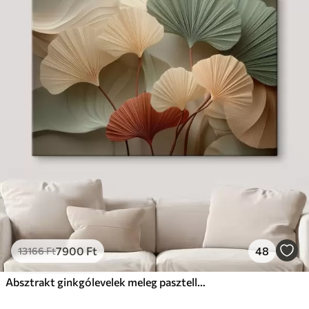
7900
Ft
48
13166
Ft
Absztrakt ginkgólevelek meleg pasztell színekben