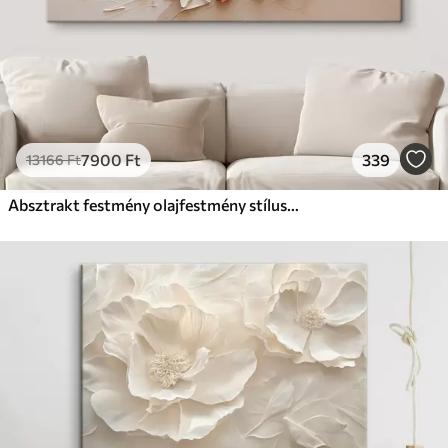
7900
Ft
339
13166
Ft
Absztrakt festmény olajfestmény stílusban