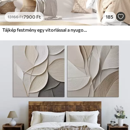
7900
Ft
185
13166
Ft
Tájkép festmény egy vitorlással a nyugodt tengeren, narancssárga és sárga égbolt, távoli hegyek