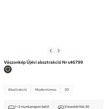
Vászonkép Újévi absztrakció Nr s46799
Absztrakció
Modernizmus
3D
1–3 munkanapon belül
Visszatérítés 30