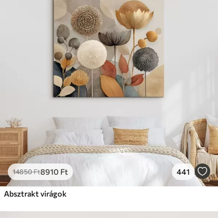
8910
Ft
441
14850
Ft
Absztrakt virágok