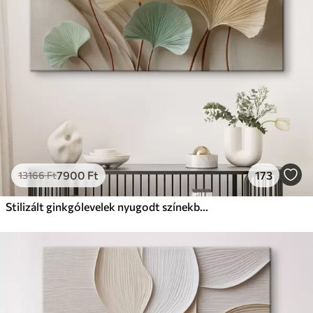
Prémium
Tól
9875
Ft
✓
Élénk, gazdag színek
✓
Fakulásálló
✓
Biztonságos, szagtalan tinta
✓
Vászonhatású felület
✗
Környezetbarát anyag
Eco-Prémium
Tól
12405
Ft
7900
Ft
173
13166
Ft
✓
Élénk, gazdag színek
✓
Fakulásálló
Stilizált ginkgólevelek nyugodt színekben
✓
Biztonságos, szagtalan tinta
✓
Vászonhatású felület
✓
Környezetbarát anyag