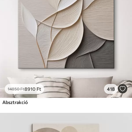
8910
Ft
418
14850
Ft
Absztrakció