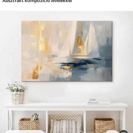
Absztrakt kompozíció levelekkel