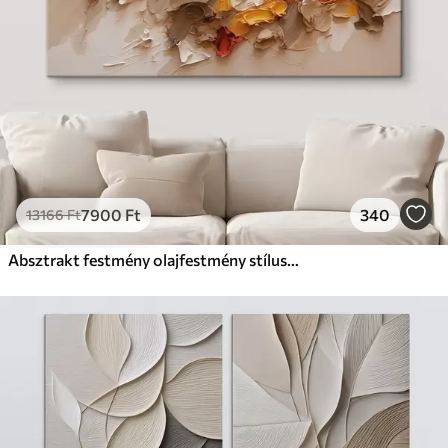
7900
Ft
340
13166
Ft
Absztrakt festmény olajfestmény stílusban