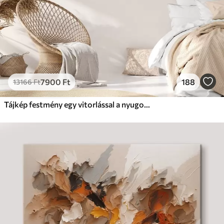
7900
Ft
188
13166
Ft
Tájkép festmény egy vitorlással a nyugodt tengeren, narancssárga és sárga égbolt, távoli hegyek