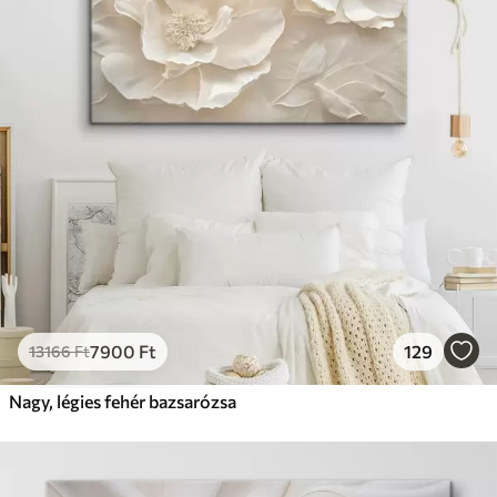
7900
Ft
129
13166
Ft
Nagy, légies fehér bazsarózsa