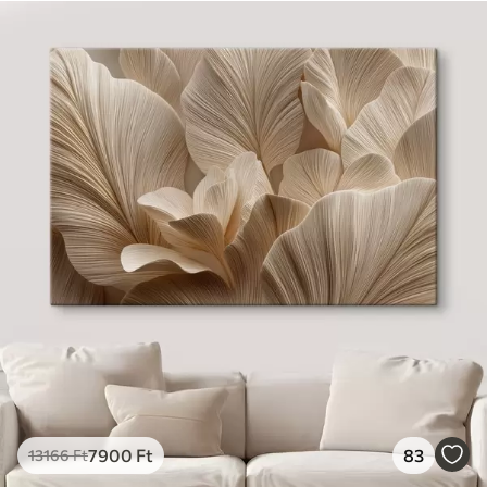
7900
Ft
83
13166
Ft