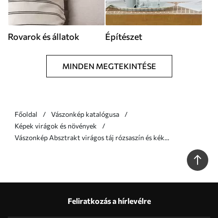
Rovarok és állatok
Építészet
MINDEN MEGTEKINTÉSE
Főoldal
Vászonkép katalógusa
Képek virágok és növények
Vászonkép Absztrakt virágos táj rózsaszín és kék
színpalettával Nr s46932
Feliratkozás a hírlevélre