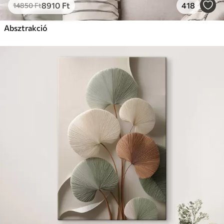
8910
Ft
418
14850
Ft
Absztrakció