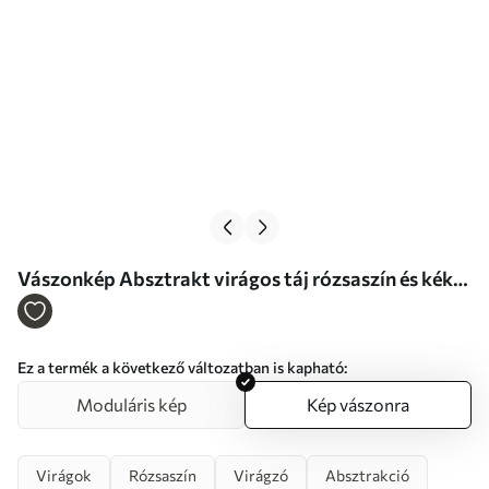
Vászonkép Absztrakt virágos táj rózsaszín és kék
színpalettával Nr s46932
Ez a termék a következő változatban is kapható:
Moduláris kép
Kép vászonra
Virágok
Rózsaszín
Virágzó
Absztrakció