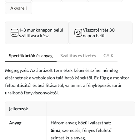
Akvarell
1–3 munkanapon belül
Visszatérítés 30
szállításra kész
napon belül
Specifikációk és anyag
Szállítás és fizetés
GYIK
Megjegyzés: Az ábrázolt termékek képei és színei némileg
eltérhetnek a weboldalon található képektől. Ez függ a monitor
felbontásától és beállításaitól, valamint a fényképezés során
uralkodó fényviszonyoktól.
Jellemzők
Anyag
Három anyag közül választhat:
Sima
, szemcsés, fényes felületű
szintetikus anyag.