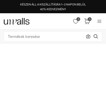
KÉSZEN ÁLL A KISZÁLLÍTÁSRA 1–3 NAPON BELÜL
40% KEDVEZMÉNY
0
0