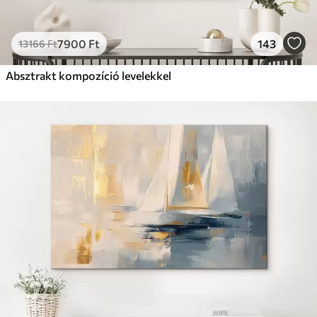
7900
Ft
143
13166
Ft
Absztrakt kompozíció levelekkel