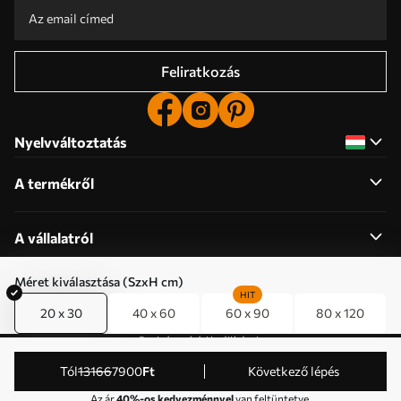
Feliratkozás
Nyelvváltoztatás
A termékről
A vállalatról
Méret kiválasztása (SzxH cm)
HIT
20 x 30
40 x 60
60 x 90
80 x 120
Cookie engedélyek szerkesztése
Push értesítési beállítások
© 2011-2026 Uwalls . Minden jog fenntartva. Működtető:
Tól
13166
7900
Ft
Következő lépés
KLW Sp. z o.o. HÉA-azonosító: PL9223057591.
Az ár
40%-os kedvezménnyel
van feltüntetve.