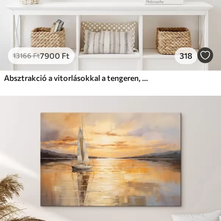
7900
Ft
318
13166
Ft
Absztrakció a vitorlásokkal a tengeren, akril stílusban, naplemente