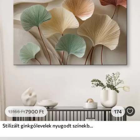
✓
Biztonságos, szagtalan tinta
✗
Vászonhatású felület
✗
Környezetbarát anyag
Prémium
Tól
9875
Ft
✓
Élénk, gazdag színek
✓
Fakulásálló
✓
Biztonságos, szagtalan tinta
✓
Vászonhatású felület
✗
Környezetbarát anyag
Eco-Prémium
Tól
12405
Ft
7900
Ft
174
13166
Ft
✓
Élénk, gazdag színek
✓
Fakulásálló
Stilizált ginkgólevelek nyugodt színekben
✓
Biztonságos, szagtalan tinta