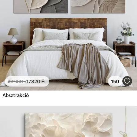
17820
Ft
150
29700
Ft
Absztrakció