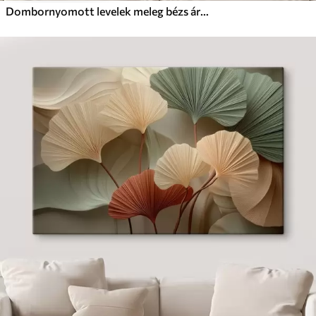
Dombornyomott levelek meleg bézs árnyalatokban