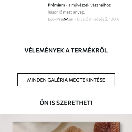
Prémium
- a művészek vásznaihoz
hasonló matt anyag.
Eco-Premium
- kiváló minőségű, 100%
pamutból készült vászon.
Szerző
UWALLS
VÉLEMÉNYEK A TERMÉKRŐL
Cikkszám
s46932
Továbbá
Lakkbevonatot adhat hozzá.
MINDEN GALÉRIA MEGTEKINTÉSE
Elérhető anyagok
Standard
ÖN IS SZERETHETI
Tól
7900
Ft
✓
Élénk, gazdag színek
✓
Fakulásálló