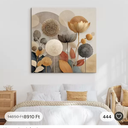
✓
Vászonhatású felület
✓
Környezetbarát anyag
8910
Ft
444
14850
Ft