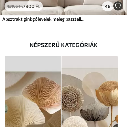
7900
Ft
48
13166
Ft
Absztrakt ginkgólevelek meleg pasztell színekben
NÉPSZERŰ KATEGÓRIÁK