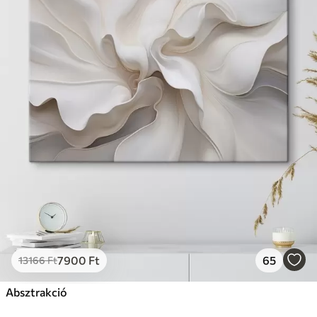
7900
Ft
65
13166
Ft
Absztrakció