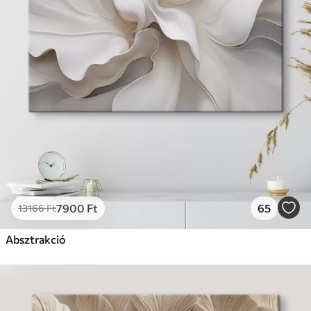
7900
Ft
65
13166
Ft
Absztrakció