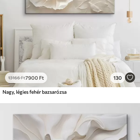
7900
Ft
130
13166
Ft
Nagy, légies fehér bazsarózsa