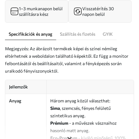
1–3 munkanapon belül
Visszatérítés 30
szállításra kész
napon belül
Specifikációk és anyag
Szállítás és fizetés
GYIK
Megjegyzés: Az ábrázolt termékek képei és színei némileg
eltérhetnek a weboldalon található képektől. Ez függ a monitor
felbontásától és beállításaitól, valamint a fényképezés során
uralkodó fényviszonyoktól.
Jellemzők
Anyag
Három anyag közül választhat:
Sima
, szemcsés, fényes felületű
szintetikus anyag.
Prémium
- a művészek vásznaihoz
hasonló matt anyag.
Eco-Premium
- kiváló minőségű, 100%