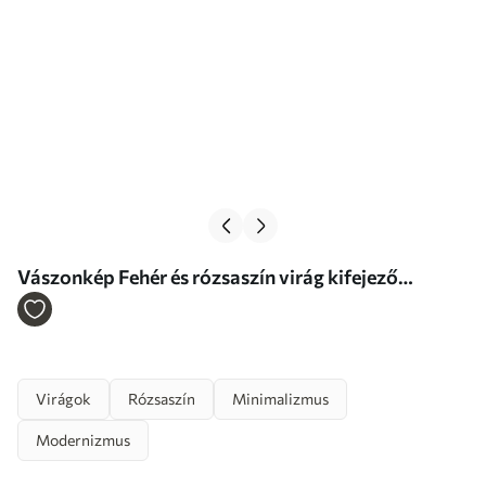
Vászonkép Fehér és rózsaszín virág kifejező
ecsetvonásokkal, olajfestmény stílusban Nr
s46933
Virágok
Rózsaszín
Minimalizmus
Modernizmus