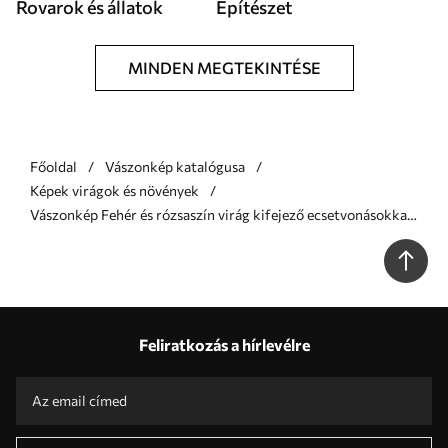
Rovarok és állatok
Építészet
MINDEN MEGTEKINTÉSE
Főoldal
Vászonkép katalógusa
Képek virágok és növények
Vászonkép Fehér és rózsaszín virág kifejező ecsetvonásokkal,
olajfestmény stílusban Nr s46933
Feliratkozás a hírlevélre