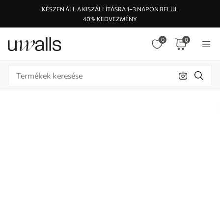
KÉSZEN ÁLL A KISZÁLLÍTÁSRA 1–3 NAPON BELÜL
40% KEDVEZMÉNY
0
0