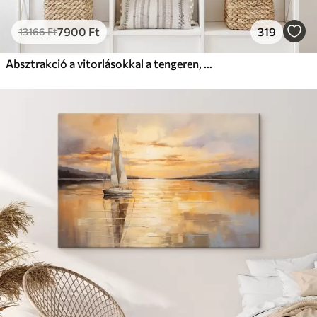
7900
Ft
319
13166
Ft
Absztrakció a vitorlásokkal a tengeren, akril stílusban, naplemente