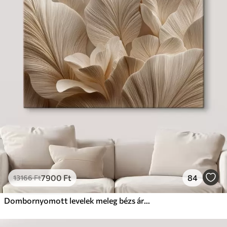
7900
Ft
84
13166
Ft
Dombornyomott levelek meleg bézs árnyalatokban