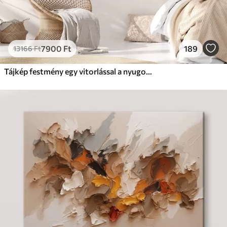
7900
Ft
189
13166
Ft
Tájkép festmény egy vitorlással a nyugodt tengeren, narancssárga és sárga égbolt, távoli hegyek