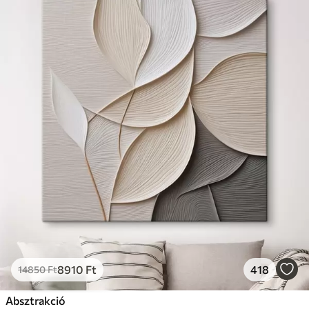
8910
Ft
418
14850
Ft
Absztrakció