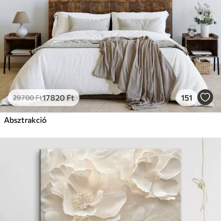
17820
Ft
151
29700
Ft
Absztrakció