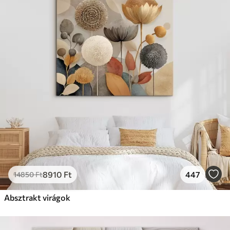
8910
Ft
447
14850
Ft
Absztrakt virágok