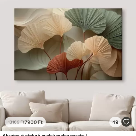
7900
Ft
49
13166
Ft
Absztrakt ginkgólevelek meleg pasztell színekben