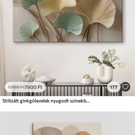
Prémium
Tól
9875
Ft
✓
Élénk, gazdag színek
✓
Fakulásálló
✓
Biztonságos, szagtalan tinta
✓
Vászonhatású felület
✗
Környezetbarát anyag
Eco-Prémium
Tól
12405
Ft
7900
Ft
177
13166
Ft
✓
Élénk, gazdag színek
✓
Fakulásálló
Stilizált ginkgólevelek nyugodt színekben
✓
Biztonságos, szagtalan tinta
✓
Vászonhatású felület
✓
Környezetbarát anyag