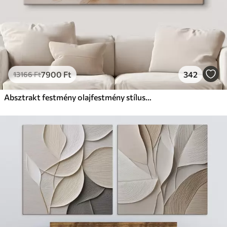
7900
Ft
342
13166
Ft
Absztrakt festmény olajfestmény stílusban