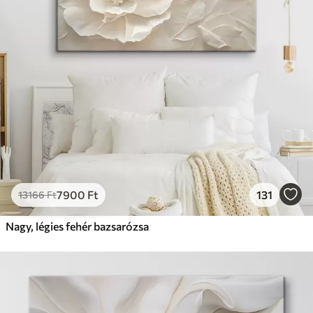
7900
Ft
131
13166
Ft
Nagy, légies fehér bazsarózsa