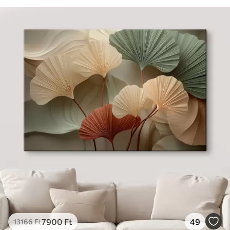
7900
Ft
49
13166
Ft