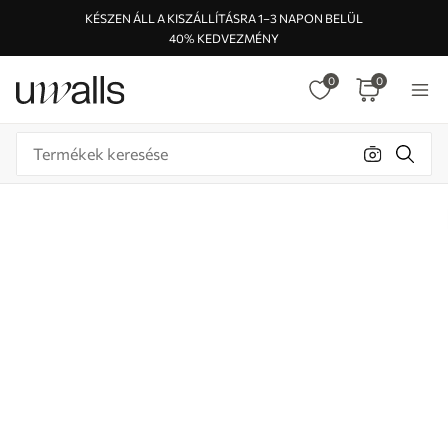
KÉSZEN ÁLL A KISZÁLLÍTÁSRA 1–3 NAPON BELÜL
40% KEDVEZMÉNY
0
0