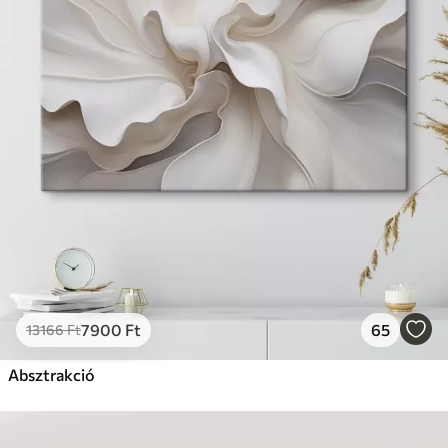
7900
Ft
65
13166
Ft
Absztrakció