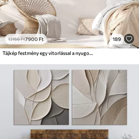
7900
Ft
189
13166
Ft
Tájkép festmény egy vitorlással a nyugodt tengeren, narancssárga és sárga égbolt, távoli hegyek