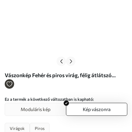
Vászonkép Fehér és piros virág, félig átlátszó
szirmokkal és lecsöpögő festékcseppekkel Nr
s46940
Ez a termék a következő változatban is kapható:
Moduláris kép
Kép vászonra
Virágok
Piros