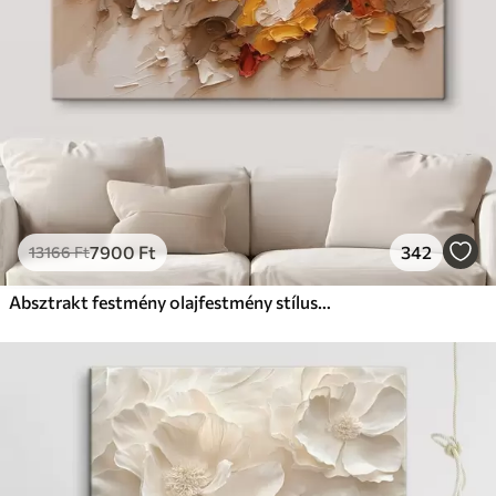
7900
Ft
342
13166
Ft
Absztrakt festmény olajfestmény stílusban