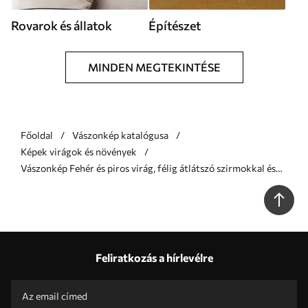
Rovarok és állatok
Építészet
MINDEN MEGTEKINTÉSE
Főoldal
Vászonkép katalógusa
Képek virágok és növények
Vászonkép Fehér és piros virág, félig átlátszó szirmokkal és
lecsöpögő festékcseppekkel Nr s46940
Feliratkozás a hírlevélre