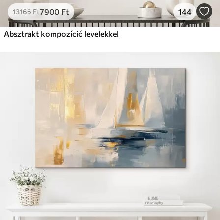
7900
Ft
144
13166
Ft
Absztrakt kompozíció levelekkel