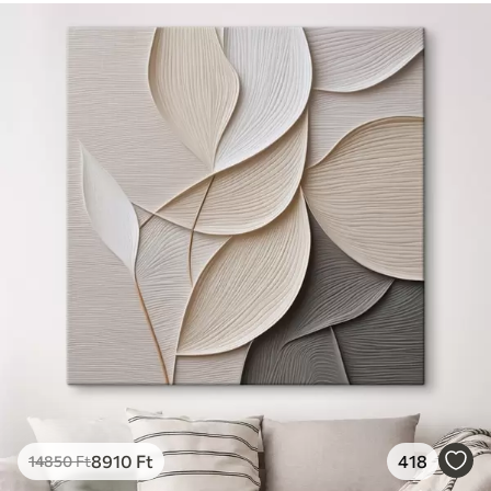
8910
Ft
418
14850
Ft