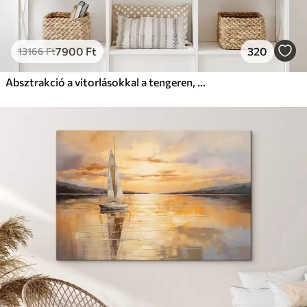
7900
Ft
320
13166
Ft
Absztrakció a vitorlásokkal a tengeren, akril stílusban, naplemente