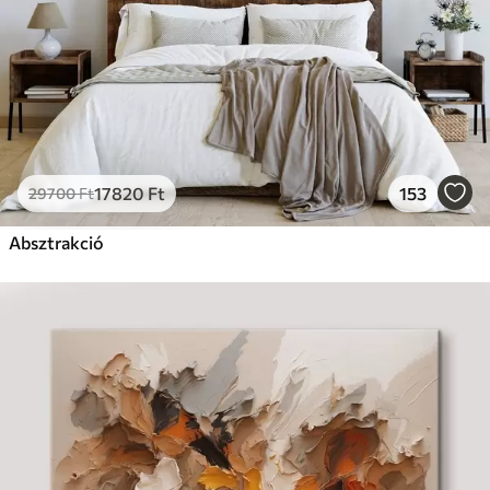
17820
Ft
153
29700
Ft
Absztrakció