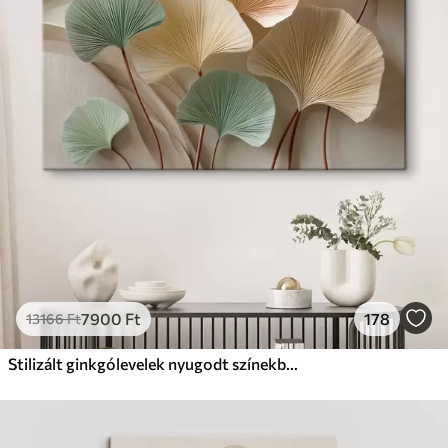
✗
Környezetbarát anyag
Prémium
Tól
9875
Ft
✓
Élénk, gazdag színek
✓
Fakulásálló
✓
Biztonságos, szagtalan tinta
✓
Vászonhatású felület
✗
Környezetbarát anyag
Eco-Prémium
Tól
12405
Ft
7900
Ft
178
13166
Ft
✓
Élénk, gazdag színek
✓
Fakulásálló
Stilizált ginkgólevelek nyugodt színekben
✓
Biztonságos, szagtalan tinta
✓
Vászonhatású felület
✓
Környezetbarát anyag