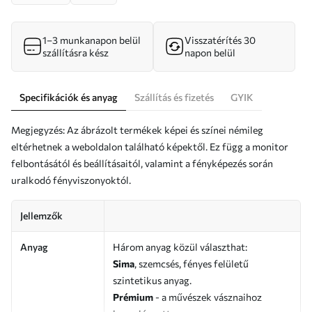
1–3 munkanapon belül
Visszatérítés 30
szállításra kész
napon belül
Specifikációk és anyag
Szállítás és fizetés
GYIK
Megjegyzés: Az ábrázolt termékek képei és színei némileg
eltérhetnek a weboldalon található képektől. Ez függ a monitor
felbontásától és beállításaitól, valamint a fényképezés során
uralkodó fényviszonyoktól.
Jellemzők
Anyag
Három anyag közül választhat:
Sima
, szemcsés, fényes felületű
szintetikus anyag.
Prémium
- a művészek vásznaihoz