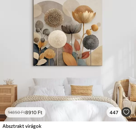
8910
Ft
447
14850
Ft
Absztrakt virágok