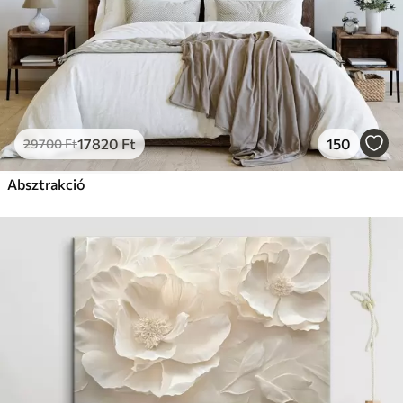
17820
Ft
150
29700
Ft
Absztrakció