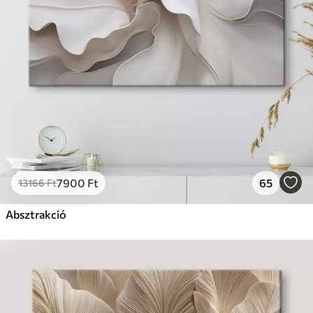
7900
Ft
65
13166
Ft
Absztrakció