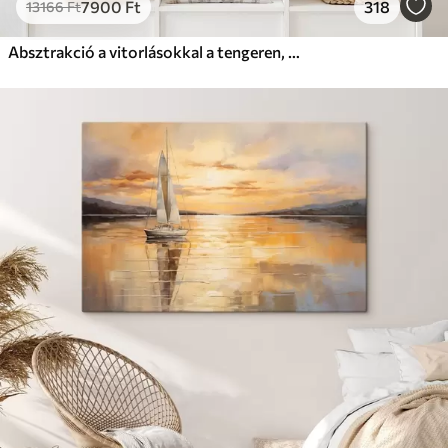
7900
Ft
318
13166
Ft
Absztrakció a vitorlásokkal a tengeren, akril stílusban, naplemente