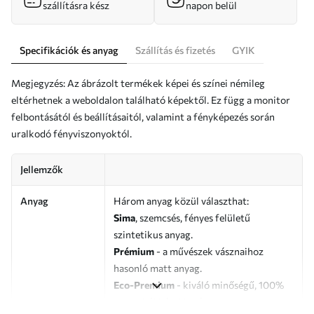
szállításra kész
napon belül
Specifikációk és anyag
Szállítás és fizetés
GYIK
Megjegyzés: Az ábrázolt termékek képei és színei némileg
eltérhetnek a weboldalon található képektől. Ez függ a monitor
felbontásától és beállításaitól, valamint a fényképezés során
uralkodó fényviszonyoktól.
Jellemzők
Anyag
Három anyag közül választhat:
Sima
, szemcsés, fényes felületű
szintetikus anyag.
Prémium
- a művészek vásznaihoz
hasonló matt anyag.
Eco-Premium
- kiváló minőségű, 100%
pamutból készült vászon.