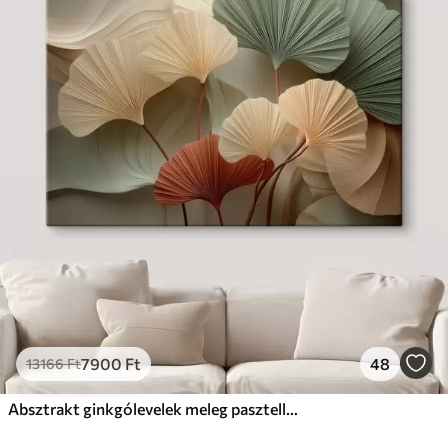
7900
Ft
48
13166
Ft
Absztrakt ginkgólevelek meleg pasztell színekben