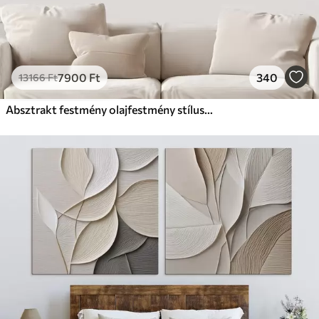
7900
Ft
340
13166
Ft
Absztrakt festmény olajfestmény stílusban