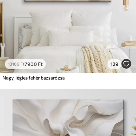
7900
Ft
129
13166
Ft
Nagy, légies fehér bazsarózsa