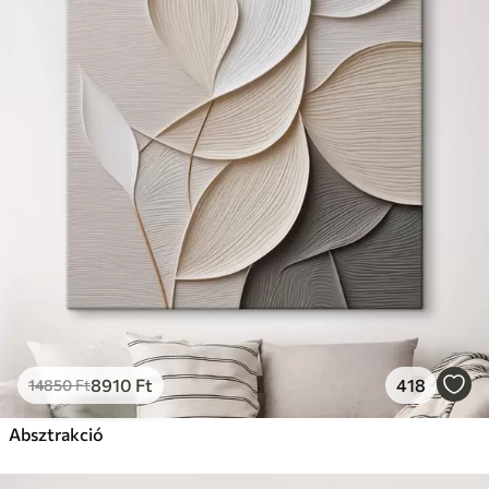
8910
Ft
418
14850
Ft
Absztrakció