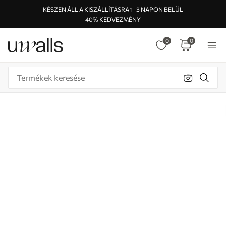
KÉSZEN ÁLL A KISZÁLLÍTÁSRA 1–3 NAPON BELÜL
40% KEDVEZMÉNY
0
0