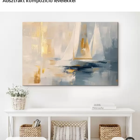
Absztrakt kompozíció levelekkel