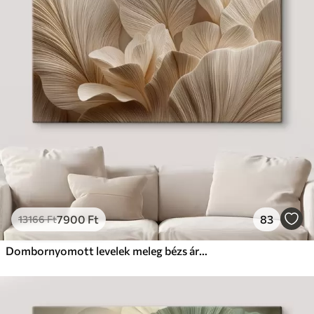
7900
Ft
83
13166
Ft
Dombornyomott levelek meleg bézs árnyalatokban