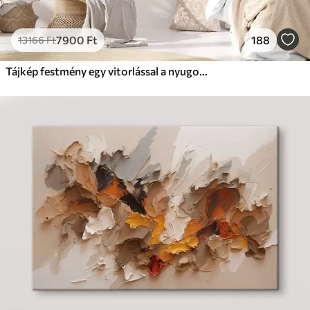
7900
Ft
188
13166
Ft
Tájkép festmény egy vitorlással a nyugodt tengeren, narancssárga és sárga égbolt, távoli hegyek