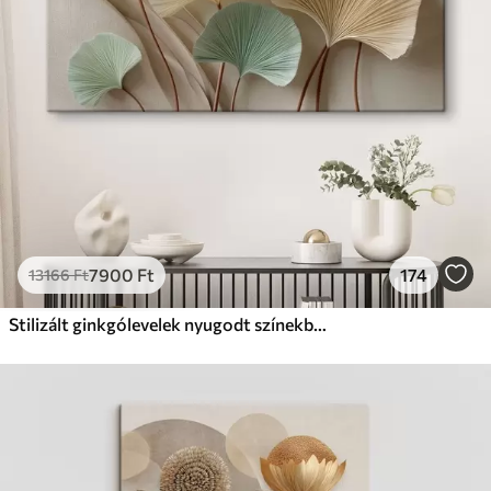
Prémium
Tól
9875
Ft
✓
Élénk, gazdag színek
✓
Fakulásálló
✓
Biztonságos, szagtalan tinta
✓
Vászonhatású felület
✗
Környezetbarát anyag
Eco-Prémium
Tól
12405
Ft
7900
Ft
174
13166
Ft
✓
Élénk, gazdag színek
✓
Fakulásálló
Stilizált ginkgólevelek nyugodt színekben
✓
Biztonságos, szagtalan tinta
✓
Vászonhatású felület
✓
Környezetbarát anyag