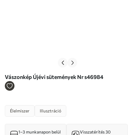
Vászonkép Újévi sütemények Nr s46984
Élelmiszer
Illusztráció
1–3 munkanapon belül
Visszatérítés 30