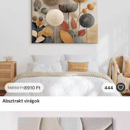
8910
Ft
444
14850
Ft
Absztrakt virágok